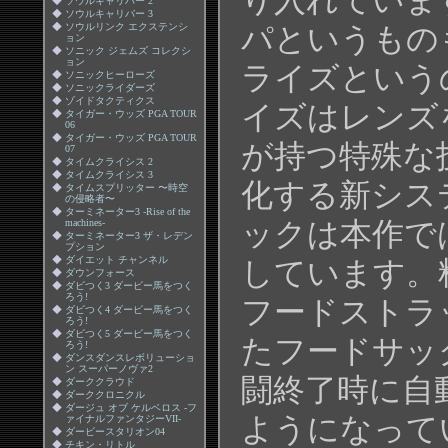
り入れていま
◆
ソウルキャリバー 2
◆
ソウルキャリバー 3
◆
ソウルリンク エクステンシ
パというもの
ョン
◆
ソニック ジェムズ コレクシ
ョン
ライズという
◆
ソニックヒーローズ
◆
ソニックライダーズ
◆
ゾイドタクティクス
イズはレンズ
◆
タイガー・ウッズ PGA TOUR
06
◆
タイガー・ウッズ PGA TOUR
が持つ特殊な
07
◆
タイムクライシス 2
◆
タイムクライシス 3
化する新シス
◆
タイムスプリッター 〜時空
の侵略者〜
◆
ターミネーター3 -Rise of the
machines-
ックは本作で
◆
ターミネーター3 ザ・レデン
プション
◆
ダイエット チャンネル
しています。
◆
ダウンフォース
◆
ダビつく3 ダービー馬をつく
ろう!
フードストラ
◆
ダビつく4 ダービー馬をつく
ろう!
◆
ダビつく5 ダービー馬をつく
たフードサッ
ろう!
◆
ダンスダンスレボリューショ
ン スーパーノヴァ2
闘終了時に自
◆
ダーククラウド
◆
ダーククロニクル
◆
ダージュ オブ ケルベロス -フ
ようになって
ァイナルファンタジーVII-
◆
ダービースタリオン04
◆
チキン・リトル