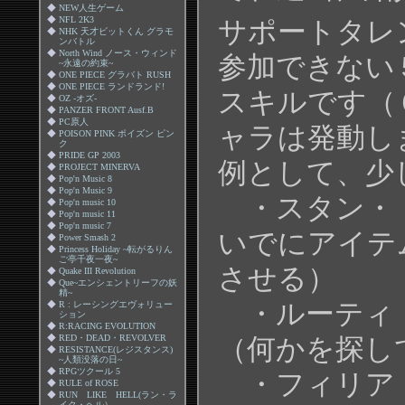
◆
NEW人生ゲーム
◆
NFL 2K3
サポートタレ
◆
NHK 天才ビットくん グラモ
ンバトル
◆
North Wind ノース・ウィンド
参加できない
~永遠の約束~
◆
ONE PIECE グラバト RUSH
◆
ONE PIECE ランドランド!
スキルです（
◆
OZ -オズ-
◆
PANZER FRONT Ausf.B
◆
PC原人
ャラは発動し
◆
POISON PINK ポイズン ピン
ク
◆
PRIDE GP 2003
例として、少
◆
PROJECT MINERVA
◆
Pop'n Music 8
◆
Pop'n Music 9
・スタン・
◆
Pop'n music 10
◆
Pop'n music 11
◆
Pop'n music 7
いでにアイテ
◆
Power Smash 2
◆
Princess Holiday ~転がるりん
ご亭千夜一夜~
させる）
◆
Quake III Revolution
◆
Que~エンシェントリーフの妖
精~
・ルーティ
◆
R : レーシングエヴォリュー
ション
◆
R:RACING EVOLUTION
◆
RED・DEAD・REVOLVER
（何かを探し
◆
RESISTANCE(レジスタンス)
~人類没落の日~
◆
RPGツクール 5
・フィリア
◆
RULE of ROSE
◆
RUN LIKE HELL(ラン・ラ
イク・ヘル）