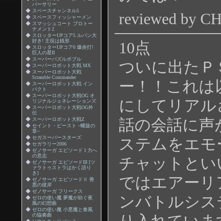
バーサリー
◆
スペースチャンネル5
reviewed by 
◆
スペースフィッシャーメン
◆
スマッシュコート プロトー
ナメント2
◆
スロッターUPコア5 ルパン大
好き! 主役は銭形
10点
◆
スロッターUPコア6 爆炎打!
巨人の星II
◆
スーパーパズルボブル
ついに出たＰ
◆
スーパーロボット大戦 MX
◆
スーパーロボット大戦
Scramble Commander
ー！！これは
◆
スーパーロボット大戦 イン
パクト
◆
スーパーロボット大戦OG オ
にしてリアル
リジナルジェネレーションズ
◆
スーパーロボット大戦OG外
伝
◆
スーパーロボット大戦Z
話の会話に声
◆
セイント・ビースト ~螺旋の
章~
◆
セガスーパースターズ
ステムをエモ
◆
セガラリー2006
◆
ゼノサーガ エピソード I 力へ
の意志
チャットとい
◆
ゼノサーガ エピソードIII [ツ
ァラトゥストラはかく語り
き]
ではエアーリ
◆
ゼノサーガ エピソードⅡ 善
悪の彼岸
◆
ゼノサーガ フリークス
ンバトルシス
◆
ゼロの使い魔 夢魔が紡ぐ夜
風の幻想曲
◆
ゼロの使い魔 小悪魔と春風
の協奏曲