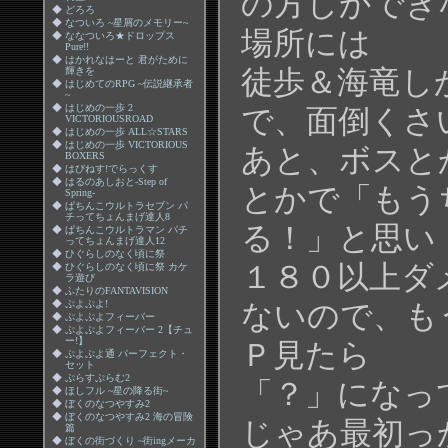
の方しかでき
◆
どろろ
◆
なついろ ~星屑のメモリー~
場所には
◆
ななついろ★ドロップス
Pure!!
◆
はかれなはーと 君がために
輝きを
徒歩＆海竜し
◆
はじめてのRPG ~伝説継承者
~
◆
はじめの一歩 2
で、面倒くさ
VICTORIOUSROAD
◆
はじめの一歩 ALL☆STARS
◆
はじめの一歩 VICTORIOUS
あと、ボスと
BOXERS
◆
はぴねす!でらっくす
◆
はるのあしおと-Step of
とかで「もう
Spring-
◆
ぱちんこウルトラセブン パ
チってちょんまげ達人8
る！」と思い
◆
ぱちんこウルトラマン パチ
ってちょんまげ達人12
◆
ひぐらしのなく頃に祭
１８０以上ダ
◆
ひぐらしのなく頃に祭 カケ
ラ遊び
◆
ふたりのFANTAVISION
◆
ぷよぷよ!
ないので、も
◆
ぷよぷよフィーバー
◆
ぷよぷよフィーバー 2【チュ
ー!】
Ｐ見たら
◆
ぷよぷよ通 パーフェクト・
セット
◆
ぷらすぷらむ2
「？」になっ
◆
ほしフル ~星の降る街~
◆
ぼくのなつやすみ2
◆
ぼくのなつやすみ2 海の冒険
じゃあ最初っ
篇
◆
ぼくの街づくり ~街ingメーカ