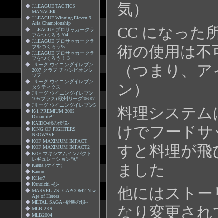
気）
◆
J.LEAGUE TACTICS
MANAGER
◆
J.LEAGUE Winning Eleven 9
Asia Championship
CC になった
◆
J.LEAGUE プロサッカークラ
ブをつくろう '04
◆
J.LEAGUE プロサッカークラ
術の使用は不
ブをつくろう!5
◆
J.LEAGUE プロサッカークラ
ブをつくろう！ 3
◆
Jリーグ ウイニングイレブン
（つまり、ア
2007 クラブ チャンピオンシ
ップ
◆
Jリーグ ウイニングイレブン
ン）
タクティクス
◆
Jリーグ ウイニングイレブン
10+(プラス) 欧州リーグ'06-07
◆
Jリーグ ウイニングイレブン5
料理システム
◆
K-1 PREMIUM 2005
Dynamite!!
◆
KAIDO-峠の伝説-
けでフードサ
◆
KING OF FIGHTERS
NEOWAVE
◆
KOF MAXIMUM IMPACT
すと料理が飛
◆
KOF MAXIMUM IMPACT2
◆
KOF マキシマムインパクト
レギュレーション"A"
ました
◆
Kaena (ケイナ)
◆
Kanon
◆
Killer7
◆
Kunoichi -忍-
他にはストー
◆
MARVEL VS. CAPCOM2 New
Age of Heroes
◆
METAL SAGA ~砂塵の鎖~
なり変更され
◆
MLB 2K9
◆
MLB2004