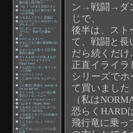
陽の道と緋の昏と~
ン→戦闘→ダ
◆
うお ７つの水と伝説のヌシ
◆
うたわれるもの 散りゆく者
への子守唄
じで、
◆
うるるんクエスト 恋遊記
◆
かいけつゾロリ めざせ! いた
ずらキング
後半は、スト
◆
かしまし~ガール・ミーツ・
ガール~「初めての夏物
語。」
て、戦闘と長
◆
かのこん えすいー
◆
かまいたちの夜2~監獄島のわ
らべ唄~
◆
かまいたちの夜×3 三日月島
だら続くだけ
事件の真相
◆
がくえんゆーとぴあ まなび
ストレート! キラキラ☆
正直イライラ
Happy Festa!
◆
がんばれ!ニッポン!オリンピ
ック2000
シリーズでホ
◆
くりクリミックス
◆
ことばのパズル もじぴった
ん
て買いました
◆
この青空に約束を -melody of
the sun and sea-
◆
すくぅ〜る・らぶ!〜恋と希
望のメトロノーム〜
（私はNORM
◆
すっごい! アルカナハート2
◆
つよきす ~Mighty Heart~
◆
ときめきメモリアル ガール
恐らくHARDは
ズサイド 2nd Kiss
◆
ときめきメモリアル3-約束の
あの場所で-
飛行竜に乗っ
◆
どこでもいっしょ トロとい
っぱい
◆
どこでもいっしょ トロと流
れ星