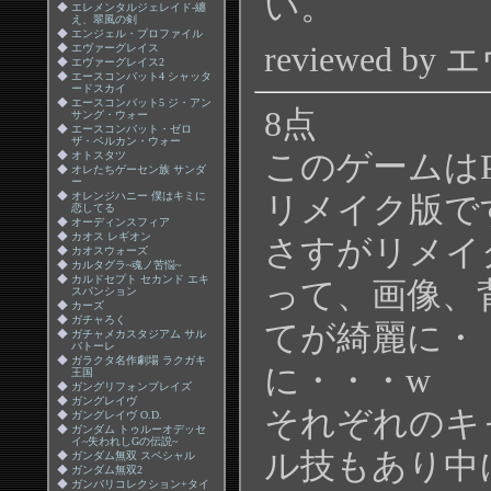
い。
◆
エレメンタルジェレイド-纏
え、翠風の剣
◆
エンジェル・プロファイル
reviewed by
◆
エヴァーグレイス
◆
エヴァーグレイス2
◆
エースコンバット4 シャッタ
ードスカイ
◆
エースコンバット5 ジ・アン
8点
サング・ウォー
◆
エースコンバット・ゼロ
ザ・ベルカン・ウォー
このゲームは
◆
オトスタツ
◆
オレたちゲーセン族 サンダ
ー
◆
オレンジハニー 僕はキミに
リメイク版で
恋してる
◆
オーディンスフィア
◆
カオス レギオン
さすがリメイ
◆
カオスウォーズ
◆
カルタグラ~魂ノ苦悩~
◆
カルドセプト セカンド エキ
って、画像、
スパンション
◆
カーズ
◆
ガチャろく
てが綺麗に・
◆
ガチャメカスタジアム サル
バトーレ
◆
ガラクタ名作劇場 ラクガキ
に・・・w
王国
◆
ガングリフォンブレイズ
◆
ガングレイヴ
それぞれのキ
◆
ガングレイヴ O.D.
◆
ガンダム トゥルーオデッセ
イ~失われしGの伝説~
ル技もあり中
◆
ガンダム無双 スペシャル
◆
ガンダム無双2
◆
ガンバリコレクション+タイ