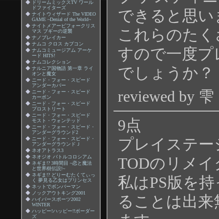
◆
ドリームミックスTV ワール
ドファイターズ
できると思い
◆
ナイトウィザード The VIDEO
GAME ~Denial of the World~
◆
ナイトメアービフォークリス
これらのたく
マス ブギーの逆襲
◆
ナノブレイカー
◆
ナムコ クロス カプコン
すので一度プ
◆
ナムコミュージアム アーケ
ード HITS!
◆
ナムコレクション
でしょうか？
◆
ナルニア国物語 第一章 ライ
オンと魔女
◆
ニード・フォー・スピード
アンダーカバー
reviewed by 雫
◆
ニード・フォー・スピード
カーボン
◆
ニード・フォー・スピード
プロストリート
◆
ニード・フォー・スピード
9点
モスト・ウォンテッド
◆
ニード・フォー・スピード・
アンダーグラウンド2
プレイステー
◆
ニード・フォー・スピード・
アンダーグラウンドＪ
◆
ネオアトラス3
◆
ネオジオ バトルコロシアム
TODのリメ
◆
ネギま!? 3時間目 ~恋と魔法
と世界樹伝説!~
◆
ネギま!? どりーむたくてぃっ
私はPS版を
く 夢見る乙女はプリンセス
◆
ネットでボンバーマン
◆
ノックアウトキング2001
ることは出来
◆
ハイパースポーツ2002
WINTER
◆
ハッピー!ハッピー!!ボーダー
ズ