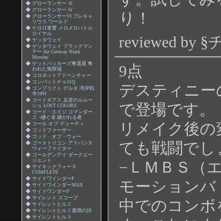
◆
グローランサー Ⅲ
◆
グローランサー Ⅳ
り！
◆
グローランサーVI プレキャ
リウス ワールド
◆
ケロロ軍曹 メロメロバトル
ロイヤル
reviewed by
◆
ゲッタウェイ
◆
ゲッタウェイ ブラックマン
デー the Getaway Black
Monday
◆
ゲットバッカーズ奪還屋 奪
9点
われた無限城
◆
コロボットアドベンチャー
◆
コンバットチョロQ
デスティニー
◆
コンフリクト デルタ 湾岸戦
争1991
◆
コードギアス 反逆のルルー
で登場です。
シュ LOST COLORS
◆
コード・エイジ コマンダー
ズ ~継ぐ者 継がれる者
リメイク後の
◆
コール オブ デューティ
◆
ゴッドファーザー
◆
ゴッド・オブ・ウォー
ても戦闘でし
◆
ゴーストリコン アドバンス
ウォーファイター
◆
ゴールデンアイ ダークエー
ジェント
−ＬＭＢＳ（
◆
サイキックフォース
COMPLETE
◆
サイドワインダーF
モーションバ
◆
サイドワインダーMAX
◆
サイドワンダーF
◆
サイレント スコープ
中でのコンボ
◆
サイレントヒル 2
◆
サイレントヒル 2 最期の詩
◆
サイレントヒル 3