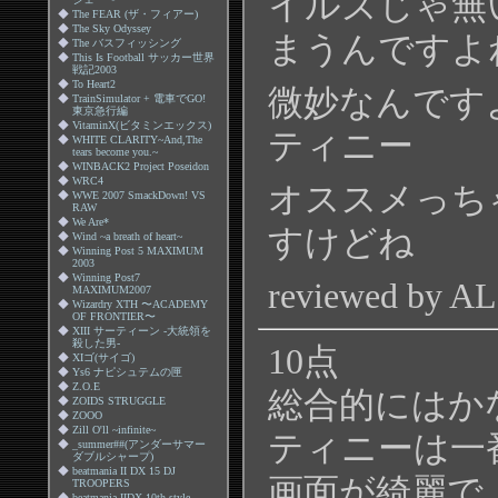
イルズじゃ無
◆
The FEAR (ザ・フィアー)
◆
The Sky Odyssey
まうんですよ
◆
The バスフィッシング
◆
This Is Football サッカー世界
戦記2003
◆
To Heart2
微妙なんです
◆
TrainSimulator + 電車でGO!
東京急行編
◆
VitaminX(ビタミンエックス)
ティニー
◆
WHITE CLARITY~And,The
tears become you.~
◆
WINBACK2 Project Poseidon
◆
WRC4
オススメっち
◆
WWE 2007 SmackDown! VS
RAW
◆
We Are*
すけどね
◆
Wind ~a breath of heart~
◆
Winning Post 5 MAXIMUM
2003
◆
Winning Post7
reviewed by A
MAXIMUM2007
◆
Wizardry XTH 〜ACADEMY
OF FRONTIER〜
◆
XIII サーティーン -大統領を
殺した男-
10点
◆
XIゴ(サイゴ)
◆
Ys6 ナピシュテムの匣
◆
Z.O.E
総合的にはか
◆
ZOIDS STRUGGLE
◆
ZOOO
◆
Zill O'll ~infinite~
ティニーは一
◆
_summer##(アンダーサマー
ダブルシャープ)
◆
beatmania II DX 15 DJ
画面が綺麗で
TROOPERS
◆
beatmania IIDX 10th style