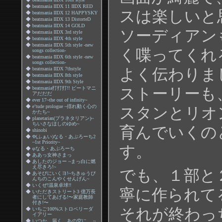
◆
beatmania IIDX 11 IIDX RED
スは楽しいと
◆
beatmania IIDX 12 HAPPYSKY
◆
beatmania IIDX 13 DistorteD
◆
beatmania IIDX 14 GOLD
ソーディアン
◆
beatmania IIDX 3rd style
◆
beatmania IIDX 4th style
◆
beatmania IIDX 5th style -new
く喋ってくれ
songs collection-
◆
beatmania IIDX 6th style -new
songs collection-
よく伝わりま
◆
beatmania IIDX 7thstyle
◆
beatmania IIDX 8th style
◆
beatmania IIDX 9th Style
ストーリーも
◆
beatmania打打打!! ビートマニ
アだだだ
◆
ever 17~the out of infinity~
◆
e’tude prologue ~揺れ動く心の
スタンとリオ
かたち~
◆
planetarian(プラネタリアン)~
ちいさなほしのゆめ~
育んでいくの
◆
shinobi
◆
Φ(ふぁい)なる・あぷろーち2
~1st Priority~
す。
◆
φなる・あぷろーち
◆
ああっ女神さまっ
◆
あしたのジョー ~まっ白に燃
え尽きろ!~
でも、１部と
◆
あそびにいくヨ!~ちきゅうぴ
んちのこんやくせんげん~
◆
いくぜ!温泉卓球!!
寧に作られて
◆
いただきストリート3 億万長
者にしてあげる!〜家庭教師
付き!〜
それが終わっ
◆
いちご100%ストロベリーダ
イアリー
◆
いつか、届く、あの空に。 ~