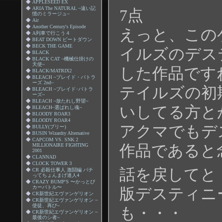
◆
APPLESEED EX
◆
ARIA The NATURAL ~遠い記
7点
憶のミラージュ~
◆
Air
◆
Another Century's Episode
えっと、この
◆
A列車で行こう４
◆
BEAT DOWN ビートダウン
◆
BECK THE GAME
イルズのデス
◆
BLACK
◆
BLACK CAT ~機械仕掛けの
天使~
した作品です
◆
BLACK/MATRIX2
◆
BLEACH ~ブレイド・バトラ
ーズ 2nd~
テイルズの初
◆
BLEACH ~ブレイド･バトラ
ーズ~
◆
BLEACH ~放たれし野望~
いしてる方と
◆
BLEACH~選ばれし魂~
◆
BLOODY ROAR3
◆
BLOODY ROAR4
アクマでもデ
◆
BULLY(ブリー)
◆
BUSIN Wizardry Alternative
◆
CAPCOM VS. SNK 2
作品であると
MILLIONAIRE FIGHTING
2001
◆
CLANNAD
◆
CLOCK TOWER 3
話を戻してと
◆
CR 必殺仕事人 激闘編 パチ
ってちょんまげ達人4
◆
CRAZY BUMP'S 〜かっとび
カーバトル〜
版デスティニ
◆
CR新世紀エヴァンゲリオン
◆
CR新世紀エヴァンゲリオン ~
使徒、再び~
も・・・
◆
CR新世紀エヴァンゲリオン ~
最後のシ者~