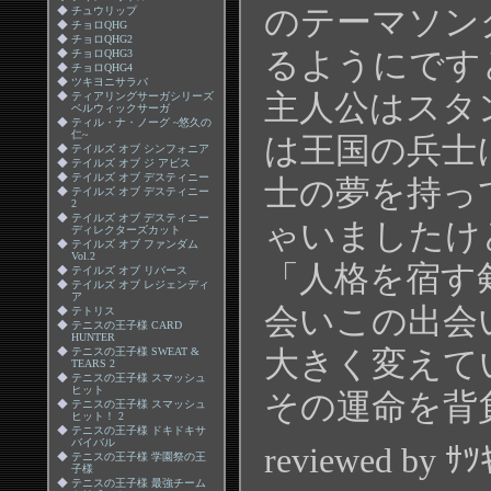
のテーマソン
◆
チュウリップ
◆
チョロQHG
◆
チョロQHG2
るようにです
◆
チョロQHG3
◆
チョロQHG4
◆
ツキヨニサラバ
主人公はスタ
◆
ティアリングサーガシリーズ
ベルウィックサーガ
◆
ティル・ナ・ノーグ ~悠久の
仁~
は王国の兵士
◆
テイルズ オブ シンフォニア
◆
テイルズ オブ ジ アビス
◆
テイルズ オブ デスティニー
士の夢を持っ
◆
テイルズ オブ デスティニー
2
◆
テイルズ オブ デスティニー
ゃいましたけ
ディレクターズカット
◆
テイルズ オブ ファンダム
Vol.2
「人格を宿す
◆
テイルズ オブ リバース
◆
テイルズ オブ レジェンディ
ア
会いこの出会
◆
テトリス
◆
テニスの王子様 CARD
HUNTER
◆
テニスの王子様 SWEAT &
大きく変えて
TEARS 2
◆
テニスの王子様 スマッシュ
ヒット
その運命を背
◆
テニスの王子様 スマッシュ
ヒット！ 2
◆
テニスの王子様 ドキドキサ
バイバル
reviewed by ｻﾂ
◆
テニスの王子様 学園祭の王
子様
◆
テニスの王子様 最強チーム