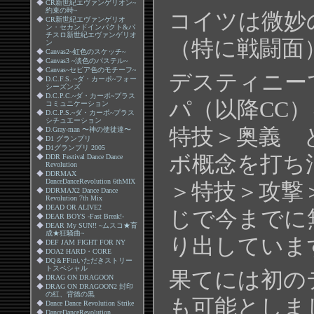
◆
CR新世紀エヴァンゲリオン~
約束の時~
コイツは微妙
◆
CR新世紀エヴァンゲリオ
ン・セカンドインパクト&パ
チスロ新世紀エヴァンゲリオ
（特に戦闘面
ン
◆
Canvas2~虹色のスケッチ~
◆
Canvas3 ~淡色のパステル~
◆
Canvas~セピア色のモチーフ~
デスティニー
◆
D.C.F.S. ~ダ・カーポ~フォー
シーズンズ
◆
D.C.P.C.~ダ・カーポ~プラス
パ（以降CC
コミュニケーション
◆
D.C.P.S.~ダ・カーポ~プラス
シチュエーション
特技＞奥義 
◆
D.Gray-man 〜神の使徒達〜
◆
D1 グランプリ
◆
D1グランプリ 2005
ボ概念を打ち
◆
DDR Festival Dance Dance
Revolution
◆
DDRMAX
DanceDanceRevolution 6thMIX
＞特技＞攻撃
◆
DDRMAX2 Dance Dance
Revolution 7th Mix
◆
DEAD OR ALIVE2
じで今までに
◆
DEAR BOYS -Fast Break!-
◆
DEAR My SUN!! ~ムスコ★育
成★狂騒曲~
り出していま
◆
DEF JAM FIGHT FOR NY
◆
DOA2 HARD・CORE
◆
DQ＆FFinいただきストリー
トスペシャル
果てには初の
◆
DRAG ON DRAGOON
◆
DRAG ON DRAGOON2 封印
の紅、背徳の黒
も可能としま
◆
Dance Dance Revolution Strike
◆
DanceDanceRevolution