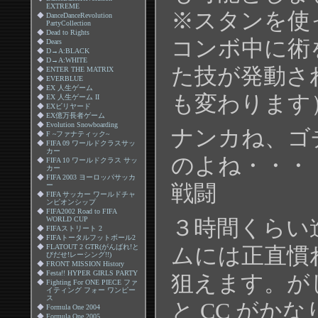
EXTREME
※スタンを使
◆
DanceDanceRevolution
PartyCollection
◆
Dead to Rights
コンボ中に術
◆
Dears
◆
D→A:BLACK
◆
D→A:WHITE
た技が発動さ
◆
ENTER THE MATRIX
◆
EVERBLUE
◆
EX 人生ゲーム
も変わります
◆
EX 人生ゲーム II
◆
EXビリヤード
◆
EX億万長者ゲーム
◆
Evolution Snowboarding
ナンカね、ゴ
◆
F ~ファナティック~
◆
FIFA 09 ワールドクラスサッ
カー
のよね・・・
◆
FIFA 10 ワールドクラス サッ
カー
◆
FIFA 2003 ヨーロッパサッカ
ー
戦闘
◆
FIFA サッカー ワールドチャ
ンピオンシップ
◆
FIFA2002 Road to FIFA
WORLD CUP
３時間くらい
◆
FIFAストリート 2
◆
FIFAトータルフットボール2
◆
FLATOUT 2 GTR(がんばれ!と
ムには正直慣
びだせ!レーシング!!)
◆
FRONT MISSION History
◆
Festa!! HYPER GIRLS PARTY
狙えます。が
◆
Fighting For ONE PIECE ファ
イティング フォー ワンピー
ス
と CC がか
◆
Formula One 2004
◆
Formula One 2005