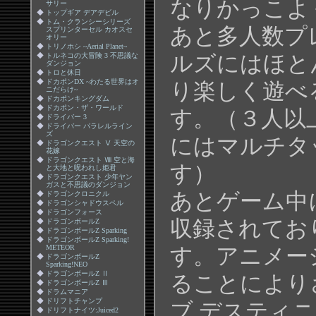
なりかっこよ
サリー
◆
トップギア デアデビル
◆
トム・クランシーシリーズ
あと多人数プ
スプリンターセル カオスセ
オリー
◆
トリノホシ ~Aerial Planet~
ルズにはほと
◆
トルネコの大冒険 3 不思議な
ダンジョン
◆
トロと休日
◆
ドカポンDX ~わたる世界はオ
り楽しく遊べ
ニだらけ~
◆
ドカポンキングダム
◆
ドカポン・ザ・ワールド
す。（３人以
◆
ドライバー 3
◆
ドライバー パラレルライン
ズ
にはマルチタ
◆
ドラゴンクエスト Ⅴ 天空の
花嫁
◆
ドラゴンクエスト Ⅷ 空と海
す）
と大地と呪われし姫君
◆
ドラゴンクエスト 少年ヤン
ガスと不思議のダンジョン
あとゲーム中
◆
ドラゴンクロニクル
◆
ドラゴンシャドウスペル
◆
ドラゴンフォース
収録されてお
◆
ドラゴンボールZ
◆
ドラゴンボールZ Sparking
◆
ドラゴンボールZ Sparking!
METEOR
す。アニメー
◆
ドラゴンボールZ
Sparking!NEO
◆
ドラゴンボールZ Ⅱ
ることにより
◆
ドラゴンボールZ Ⅲ
◆
ドラムマニア
◆
ドリフトチャンプ
ブ デスティ
◆
ドリフトナイツ:Juiced2