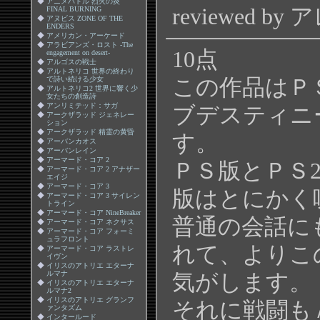
◆
アニメバトル 烈火の炎
reviewed 
FINAL BURNING
◆
アヌビス ZONE OF THE
ENDERS
◆
アメリカン・アーケード
◆
アラビアンズ・ロスト -The
10点
engagement on desert-
◆
アルゴスの戦士
◆
アルトネリコ 世界の終わり
この作品はＰ
で詩い続ける少女
◆
アルトネリコ2 世界に響く少
女たちの創造詩
◆
アンリミテッド：サガ
ブデスティニ
◆
アークザラッド ジェネレー
ション
◆
アークザラッド 精霊の黄昏
す。
◆
アーバンカオス
◆
アーバンレイン
◆
アーマード・コア 2
ＰＳ版とＰＳ
◆
アーマード・コア 2 アナザー
エイジ
◆
アーマード・コア 3
版はとにかく
◆
アーマード・コア 3 サイレン
トライン
◆
アーマード・コア NineBreaker
普通の会話に
◆
アーマード・コア ネクサス
◆
アーマード・コア フォーミ
ュラフロント
れて、よりこ
◆
アーマード・コア ラストレ
イヴン
◆
イリスのアトリエ エターナ
ルマナ
気がします。
◆
イリスのアトリエ エターナ
ルマナ2
◆
イリスのアトリエ グランフ
それに戦闘も
ァンタズム
◆
インタールード