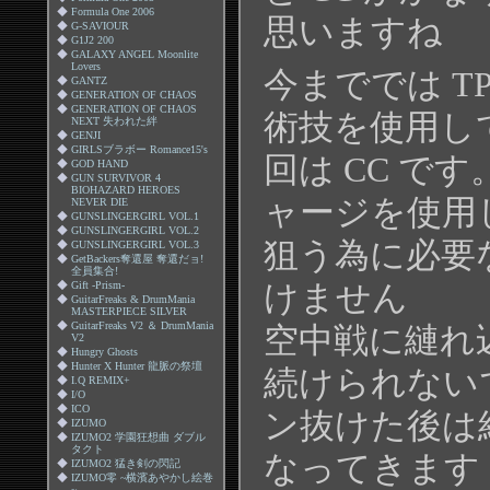
◆
Formula One 2006
思いますね
◆
G-SAVIOUR
◆
G1J2 200
◆
GALAXY ANGEL Moonlite
Lovers
今まででは T
◆
GANTZ
◆
GENERATION OF CHAOS
◆
GENERATION OF CHAOS
術技を使用し
NEXT 失われた絆
◆
GENJI
◆
GIRLSブラボー Romance15's
回は CC です
◆
GOD HAND
◆
GUN SURVIVOR 4
BIOHAZARD HEROES
ャージを使用
NEVER DIE
◆
GUNSLINGERGIRL VOL.1
◆
GUNSLINGERGIRL VOL.2
狙う為に必要
◆
GUNSLINGERGIRL VOL.3
◆
GetBackers奪還屋 奪還だョ!
全員集合!
けません
◆
Gift -Prism-
◆
GuitarFreaks & DrumMania
MASTERPIECE SILVER
◆
GuitarFreaks V2 ＆ DrumMania
空中戦に縺れ
V2
◆
Hungry Ghosts
◆
Hunter X Hunter 龍脈の祭壇
続けられない
◆
I.Q REMIX+
◆
I/O
◆
ICO
ン抜けた後は
◆
IZUMO
◆
IZUMO2 学園狂想曲 ダブル
タクト
なってきます
◆
IZUMO2 猛き剣の閃記
◆
IZUMO零 ~横濱あやかし絵巻
~