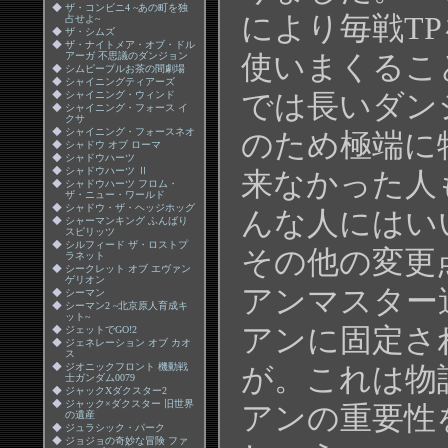
◆
ザ・コンビニ4 ~あの町を独
により毎戦T
占せよ~
◆
ザ・シムズ
◆
ザ・ナイトメア・オブ・ドル
アーガ 不思議のダンジョン
使いまくるこ
◆
シムピープルお茶の間劇場
◆
シャイニングティアーズ
◆
シャイニング・ウィンド
では長いダン
◆
シャイニング・フォース イ
クサ
◆
シャイニング・フォースネオ
のため極端に
◆
シャドウ オブ ローマ
◆
シャドウハーツ
◆
シャドウハーツ Ⅱ
来なかった人
◆
シャドウハーツ フロム・
ザ・ニュー・ワールド
◆
シャドウ・ザ・ヘッジホッグ
んな人にはい
◆
シャーマンキング ふんばり
スピリッツ
◆
シルフィード ザ・ロストプ
その他の変更
ラネット
◆
シークレット オブ エヴァン
ゲリオン
アンマスター
◆
シーマン
◆
シーマン2 ~北京原人育成キ
ット~
アンに固定さ
◆
ジェットでGO!2
◆
ジェネレーション オブ カオ
ス
◆
ジオニックフロント 機動戦
が。これは物
士ガンダム0079
◆
ジャックXダクスター2
◆
ジャック×ダクスター 旧世界
アンの重要性
の遺産
◆
ジュラシック・パーク
◆
ジョジョの奇妙な冒険 ファ