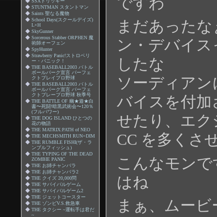
ですわ
◆
SSXトリッキー
◆
STUNTMAN スタントマン
◆
Saints 聖なる魔物
◆
School Days(スクールデイズ)
まだあったな
L×H
◆
SkyGunner
◆
Sorcerous Stabber ORPHEN 魔
ン・デバイス
術師オーフェン
◆
SpyHunter
◆
Strawberry Panic!ストロベリ
したな
ー・パニック！
◆
THE BASEBALL2003 バトル
ボールパーク宣言 パーフェ
ソーディアン
クトプレイプロ野球
◆
THE BASEBALL2003 バトル
ボールパーク宣言 パーフェ
クトプレープロ野球 秋季号
バイスを付加
◆
THE BATTLE OF 幽★遊★白
書〜死闘!暗黒武術会〜120％
(フルパワー)
せたり、エク
◆
THE DOG ISLAND ひとつの
花の物語
◆
THE MATRIX:PATH of NEO
CC を多く
◆
THE MECHSMITH RUN=DIM
◆
THE RUMBLE FISHI(ザ・ラ
ンブルフィッシュ)
◆
THE TYPING OF THE DEAD
こんなモンで
ZOMBIE PANIC
◆
THE お姉チャンバラ
◆
THE お姉チャンバラ2
はね
◆
THE クイズ 20,000問
◆
THE サバイバルゲーム
◆
THE サバイバルゲーム2
◆
THE ジェットコースター
まぁ、ムービ
◆
THE ゾンビV.S.救急車
◆
THE タクシー ~運転手は君だ
~