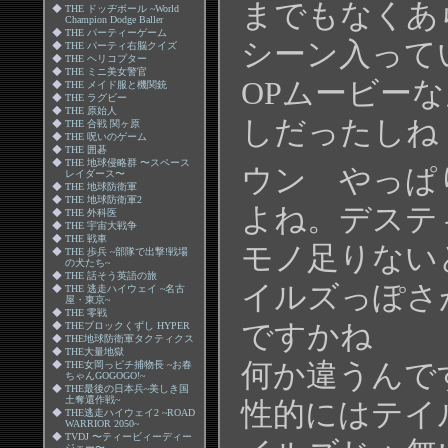
までもなくあ
◆
THE ドッヂボール ~World
Champion Dodge Baller
◆
THE パーティーゲーム
シーン入って
◆
THE パーティ右脳クイズ
◆
THE ヘリコプター
◆
THE ミニ美女警官
OPムービーな
◆
THE メイド服と機関銃
◆
THE ラグビー
◆
THE 原始人
しだったしね
◆
THE 合戦 関ヶ原
◆
THE 呪いのゲーム
◆
THE 囲碁
◆
THE 地球侵略群 〜スペース
ウン やっぱ
レイダース〜
◆
THE 地球防衛軍
◆
THE 地球防衛軍2
よね。デステ
◆
THE 外科医
◆
THE 宇宙大戦争
◆
THE 戦車
モノ足りない
◆
THE 歩兵 ~部隊で出撃!戦場
の犬たち~
◆
THE 話そう英語の旅
イルズっぽさ
◆
THE 逃走ハイウェイ ~名古
屋・東京~
◆
THE 零戦
ですかね
◆
THEブロックくずし HYPER
◆
THE地球防衛軍タクティクス
◆
THE大量地獄
何か違うんで
◆
THE女岡っピチ捕物長 ~お春
ちゃんGOGOGO!~
◆
THE最後の日本兵~美しき国
土奪還作戦~
性的にはテイ
◆
THE逃走ハイウェイ2 ~ROAD
WARRIOR 2050~
◆
TVDJ 〜ティービィーディー
ジェー〜