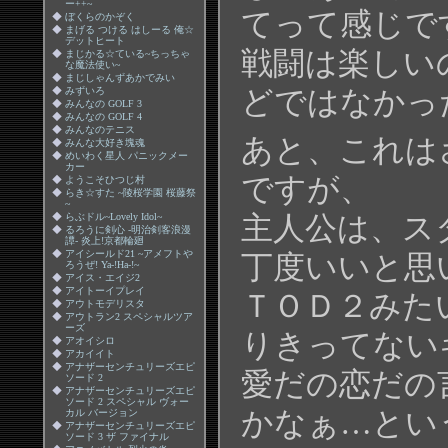
ー++~
てって感じで
◆
ぼくらのかぞく
◆
まげる つける はしーる 俺☆
デットヒート
戦闘は楽しい
◆
まじかる☆ている~ちっちゃ
な魔法使い~
◆
まじしゃんずあかでみい
◆
みずいろ
どではなかっ
◆
みんなの GOLF 3
◆
みんなの GOLF 4
◆
みんなのテニス
あと、これは
◆
みんな大好き塊魂
◆
めいわく星人 パニックメー
カー
ですが、
◆
ようこそひつじ村
◆
らき☆すた ~陵桜学園 桜藤祭
~
◆
らぶドル~Lovely Idol~
主人公は、ス
◆
るろうに剣心 -明治剣客浪漫
譚- 炎上!京都輪廻
◆
アイシールド21 ~アメフトや
丁度いいと思
ろうぜ! Ya-!Ha-!~
◆
アイス・エイジ2
◆
アイトーイプレイ
ＴＯＤ２みた
◆
アウトモデリスタ
◆
アウトラン2 スペシャルツア
ーズ
りきってない
◆
アオイシロ
◆
アカイイト
◆
アナザーセンチュリーズエピ
愛だの恋だの
ソード 2
◆
アナザーセンチュリーズエピ
ソード 2 スペシャル ヴォー
かなぁ…とい
カル バージョン
◆
アナザーセンチュリーズエピ
ソード 3 ザ ファイナル