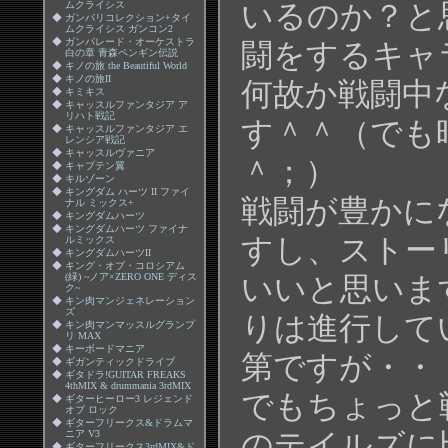
いるのか？と
ムクライシス
◆
ガンバリコレクション+タイ
ムクライシス ガンコン2
◆
ガンパレード・オーケストラ
闘をするキャ
白の章 青森ペンギン伝説
◆
キノの旅 the Beautiful World
◆
キノの旅II
何故か戦闘中
◆
キミキス
◆
キャッスルファンタジア ア
リハト戦記
す＾＾（でも
◆
キャッスルファンタジア エ
レンシア戦記
◆
キャッスルヴァニア
＾；）
◆
キャプテン翼
◆
キルゾーン
◆
キングダム ハーツ II ファイ
戦闘が豊かに
ナル ミックス+
◆
キングダムハーツ
◆
キングダムハーツ ファイナ
すし、ストー
ルミックス
◆
キングダムハーツII
◆
キング・オブ・コロシアム
(緑) ~ノア×ZERO ONE ディス
いいと思いま
ク~
◆
キン肉マンジェネレーション
ズ
りは進行して
◆
キン肉マンマッスルグランプ
リ MAX
◆
キーボードマニア
第ですが・・
◆
ギガンティックドライブ
◆
ギタドラ!GUITAR FREAKS
4thMIX & drummania 3rdMIX
でもちょっと
◆
ギターヒーロー3 レジェンド
オブ ロック
◆
ギターフリークス&ドラムマ
のテイルズに
ニア V3
◆
ギターフリークス3rdMIX&ド