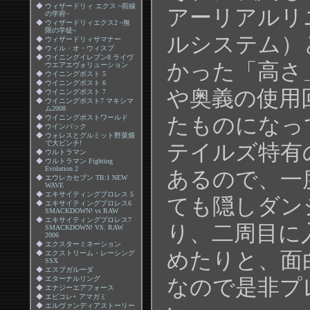
◆
ウィザードリィ エクス ~前線
アーリアルリ
の学府~
◆
ウィザードリィエクス2 ~無
限の学徒~
ルシステム）
◆
ウィザードリィサマナー
◆
ウィル・オ・ウィスプ
◆
ウイニングイレブン8 ライヴ
かった「高さ
ウエアエヴォリューション
◆
ウイニングポスト 5
◆
ウイニングポスト 6
や奥義の使用
◆
ウイニングポスト 7
◆
ウイニングポスト7 マキシマ
ム2008
たものになっ
◆
ウイニングポストワールド
◆
ウインバック
◆
ウォレスとグルミット野菜畑
で大ピンチ!
テイルズ特有
◆
ウルトラマン
◆
ウルトラマン Fighting
Evolution 2
あるので、一
◆
エウレカセブン TR:1 NEW
WAVE
◆
エキサイティングプロレス 5
ても隠しダン
◆
エキサイティングプロレス6
SMACKDOWN! vs RAW
◆
エキサイティングプロレス7
り、二周目に
SMACKDOWN! VS. RAW
2006
◆
エクスターミネーション
めたりと、面
◆
エクストリーム・レーシング
SSX
◆
エスプガルーダ
◆
エターナルリング
なので是非プ
◆
エナジーエアフォース
◆
エビコレ+ アマガミ
◆
エルヴァンディアストーリー