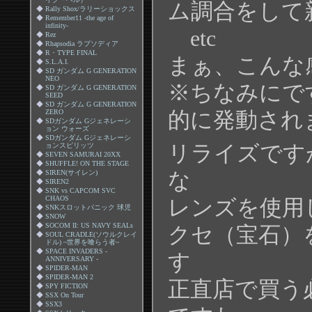
ム調合をして
◆
Rally Shox/ラリーショックス
◆
Remember11 -the age of
infinity-
etc
◆
Rez
◆
Rhapsodia ラプソディア
◆
R・TYPE FINAL
まぁ、こんな
◆
S.L.A.I.
◆
SD ガンダム G GENERATION
NEO
※ちなみにで
◆
SD ガンダム G GENERATION
SEED
◆
SD ガンダム G GENERATION
ZERO
的に発動され
◆
SDガンダム Gジェネレーシ
ョン ウォーズ
◆
SDガンダム Gジェネレーシ
ョンスピリッツ
リライズです
◆
SEVEN SAMURAI 20XX
◆
SHUFFLE! ON THE STAGE
◆
SIREN(サイレン)
な
◆
SIREN2
◆
SNK vs CAPCOM SVC
CHAOS
レンズを使用
◆
SNKスロットパニック 球児
◆
SNOW
◆
SOCOM II: US NAVY SEALs
クセ（宝石）
◆
SOUL CRADLE(ソウルクレイ
ドル) ~世界を喰らう者~
◆
SPACE INVADERS -
す
ANNIVERSARY -
◆
SPIDER-MAN
◆
SPIDER-MAN 2
正直店で買う
◆
SPY FICTION
◆
SSX On Tour
◆
SSX3