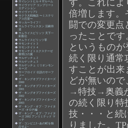
す。これによ
◆
サイレントヒル 4 ザルーム
◆
サイヴァリア コンプリート
エディション
倍増します。
◆
サイヴァリア2
◆
サクラ大戦物語 〜ミステリ
アス巴里〜
闘での変更点
◆
サッカーライフ !
◆
サムライウェスタン 活劇侍
道
ったことです
◆
サムライスピリッツ 天下一
剣客伝
◆
サムライスピリッツ零
◆
サモンナイト 3
というものが
◆
サモンナイト 4
◆
サモンナイトエクステーゼ
夜明けの翼
続く限り通常
◆
サルゲッチュ 2
◆
サルゲッチュ 3
◆
サルゲッチュ ミリオンモン
すことが出来
キーズ
◆
サーフロイド 伝説のサーフ
ァー
どが無いので
◆
ザ・キングオブファイターズ
2000
◆
ザ・キングオブファイターズ
→特技→奥義
2001
◆
ザ・キングオブファイターズ
2002
の続く限り特
◆
ザ・キングオブファイターズ
2003
◆
ザ・キング・オブ・ファイタ
ーズ -オロチ編
技・・・と続
◆
ザ・キング・オブ・ファイタ
ーズ 2002 アンリミテッド マ
ッチ
りました。TP
◆
ザ・コンビニ3 ~あの町を独
占せよ~