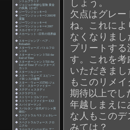
しょう。
ントムブラッド
◆
ジョジョの奇妙な冒険 黄金
の疾風（かぜ）
欠点はグレー
◆
ジーワンジョッキー3
◆
ジーワンジョッキー3 2005年
度版
ね。これによ
◆
ジーワンジョッキー4
◆
ジーワンジョッキー4 2007
◆
スカイサーファー
なくなりまし
◆
スカーレット ~日常の境界線
~
◆
スキージャンプ・ペア -
Reloaded-
プリートする
◆
スターウォーズ バトルフロ
ントII
◆
スターオーシャン 3 Till the
す。これを考
End of Time
◆
スターオーシャン 3 Till the
End of Time ディレクターズ
いただきまし
カット
◆
スターソルジャー
◆
スター・ウォーズ エピソー
もこのリメイ
ドIII シスの復讐
◆
スター・ウォーズ(TM) ジェ
ダイ・スターファイター
◆
ステディ x スタディ
期待以上でし
◆
ステラデウス
◆
ストリートゴルファー
◆
ストリートファイター EX3
年越しまえに
◆
スパイダーマン3
◆
スパルタン ~古代ギリシャ英
雄伝~
な人もこのデ
◆
スペクトラル V.S ジェネレー
ション
◆
スペクトラルフォース クロ
みては？
ニクル
◆
スペースインベーダー アニ