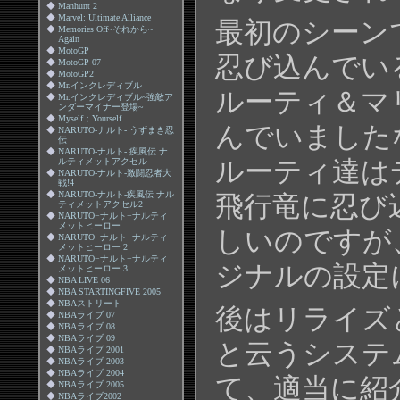
◆
Manhunt 2
◆
Marvel: Ultimate Alliance
最初のシーン
◆
Memories Off~それから~
Again
◆
MotoGP
忍び込んでい
◆
MotoGP 07
◆
MotoGP2
◆
Mr.インクレディブル
ルーティ＆マ
◆
Mr.インクレディブル~強敵ア
ンダーマイナー登場~
◆
Myself；Yourself
んでいました
◆
NARUTO-ナルト- うずまき忍
伝
◆
NARUTO-ナルト- 疾風伝 ナ
ルーティ達は
ルティメットアクセル
◆
NARUTO-ナルト-激闘忍者大
戦!4
◆
NARUTO-ナルト-疾風伝 ナル
飛行竜に忍び
ティメットアクセル2
◆
NARUTO−ナルト−ナルティ
メットヒーロー
しいのですが
◆
NARUTO−ナルト−ナルティ
メットヒーロー 2
◆
NARUTO−ナルト−ナルティ
ジナルの設定
メットヒーロー 3
◆
NBA LIVE 06
◆
NBA STARTINGFIVE 2005
◆
NBAストリート
後はリライズ
◆
NBAライブ 07
◆
NBAライブ 08
◆
NBAライブ 09
と云うシステ
◆
NBAライブ 2001
◆
NBAライブ 2003
◆
NBAライブ 2004
て、適当に紹
◆
NBAライブ 2005
◆
NBAライブ2002