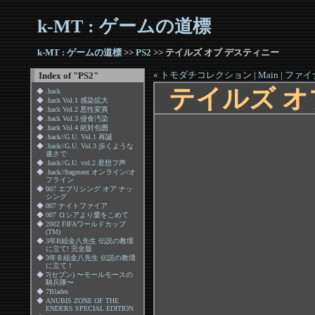
k-MT : ゲームの道標
k-MT : ゲームの道標
>>
PS2
>> テイルズ オブ デスティニー
« トモダチコレクション
|
Main
|
ファイナ
Index of "PS2"
テイルズ オ
◆
.hack
◆
.hack Vol.1 感染拡大
◆
.hack Vol.2 悪性変異
◆
.hack Vol.3 侵食汚染
◆
.hack Vol.4 絶対包囲
◆
.hack//G.U. Vol.1 再誕
◆
.hack//G.U. Vol.3 歩くような
速さで
◆
.hack//G.U. vol.2 君想フ声
◆
.hack//fragment オンライン/オ
フライン
◆
007 エブリシング オア ナッ
シング
◆
007 ナイトファイア
◆
007 ロシアより愛をこめて
◆
2002 FIFAワールドカップ
(TM)
◆
3年B組金八先生 伝説の教壇
に立て! 完全版
◆
3年Ｂ組金八先生 伝説の教壇
に立て！
◆
7(セブン) 〜モールモースの
騎兵隊〜
◆
7Blades
◆
ANUBIS ZONE OF THE
ENDERS SPECIAL EDITION