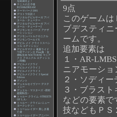
を結成せよ！
◆
テニスの王子様
9点
RUSH&DREAM
◆
テーマパーク2001
◆
デコトラ伝説 2
このゲームは
◆
デジタルデビルサーガ アバ
タール・チューナー
◆
デジタルデビルサーガ アバ
ブデスティニ
タール・チューナー2
◆
デジモンセイバーズ アナザ
ーミッション
ームです。
◆
デジモンバトルクロニクル
◆
デジモンワールドX
◆
デビル メイ クライ 3 スペシ
追加要素は
ャル エディション
◆
デビルサマナー 葛葉ライド
ウ対アバドン王 Plus(真・女
神転生III NOCTURNE マニア
１・AR-LM
クス クロニクル エディショ
ン同梱)
◆
デビルメイクライ
ニアモーショ
◆
デビルメイクライ 2
◆
デビルメイクライ 3
◆
デビルメイクライ 3 Special
２・ソディー
Edition
◆
デメント
◆
デュエルセイヴァー デステ
３・ブラスト
ィニー
◆
デュエル・マスターズ ~邪封
超龍転生~
◆
トゥルー クライム -STREETS
などの要素で
OF L.A.-
◆
トゥルー・クライム~ニュー
ヨークシティ~
技などもＰＳ
◆
トゥームレイダー 美しき逃
亡者
◆
トゥームレイダー:アニバー