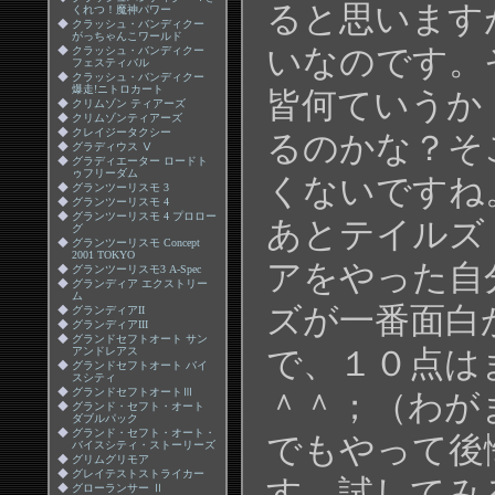
ると思います
くれつ！魔神パワー
◆
クラッシュ・バンディクー
がっちゃんこワールド
いなのです。
◆
クラッシュ・バンディクー
フェスティバル
◆
クラッシュ・バンディクー
爆走!ニトロカート
皆何ていうか
◆
クリムゾン ティアーズ
◆
クリムゾンティアーズ
◆
クレイジータクシー
るのかな？そ
◆
グラディウス Ⅴ
◆
グラディエーター ロードト
ゥフリーダム
くないですね
◆
グランツーリスモ 3
◆
グランツーリスモ 4
◆
グランツーリスモ 4 プロロー
あとテイルズ
グ
◆
グランツーリスモ Concept
2001 TOKYO
アをやった自
◆
グランツーリスモ3 A-Spec
◆
グランディア エクストリー
ム
ズが一番面白
◆
グランディアII
◆
グランディアIII
◆
グランドセフトオート サン
で、１０点は
アンドレアス
◆
グランドセフトオート バイ
スシティ
◆
グランドセフトオートⅢ
＾＾；（わが
◆
グランド・セフト・オート
ダブルパック
◆
グランド・セフト・オート・
でもやって後
バイスシティ・ストーリーズ
◆
グリムグリモア
◆
グレイテストストライカー
す。試してみ
◆
グローランサー Ⅱ