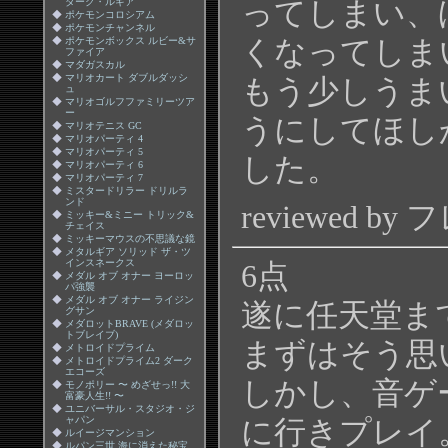
ってしまい、
ダーク・ルギア
◆
ポケモンコロシアム
◆
ポケモンチャンネル
くなってしまいま
◆
ポケモンボックス ルビー&サ
ファイア
◆
マダガスカル
◆
マリオカート ダブルダッシ
もう少しうま
ュ
◆
マリオゴルフファミリーツア
ー
うにしてほし
◆
マリオテニス GC
◆
マリオパーティ 4
◆
マリオパーティ 5
した。
◆
マリオパーティ 6
◆
マリオパーティ 7
◆
ミスタードリラー ドリルラ
ンド
reviewed by
◆
ミッキー&ミニー トリック&
チェイス
◆
ミッキーマウスの不思議な鏡
◆
メタルギア ソリッド ザ・ツ
インスネークス
6点
◆
メダル オブ オナー ヨーロッ
パ強襲
◆
メダル オブ オナー ライジン
遂に任天堂ま
グサン
◆
メダロットBRAVE (メダロッ
トブレイブ)
まずはそう思
◆
メトロイドプライム
◆
メトロイドプライム2 ダーク
エコーズ
しかし、音ゲ
◆
モノポリー 〜 めざせっ!! 大
富豪人生!! 〜
◆
ユニバーサル・スタジオ・ジ
ャパン
に行きプレイ
◆
ルイージマンション
◆
ルパン三世 海に消えた秘宝