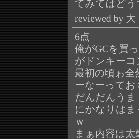
てみてはどう
reviewed by 大
6点
俺がGCを買
がドンキーコ
最初の頃ゎ全
ーなーってお
だんだんうま
にかなりはま
ｗ
まぁ内容は太