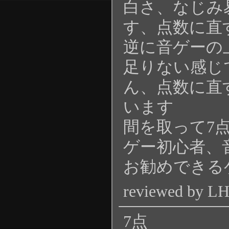
白さ、なじみ
す、点数に直
逆に音ゲーの
足りない感じ
ん、点数に直
います
間を取って7
ゲー初心者、
お勧めできる
reviewed by L
7点