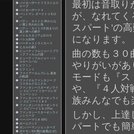
最初は音取り
◆
バイオハザード 3 ラストエス
ケープ
◆
バイオハザード 4
が、なれてくる
◆
バットマン ダークトゥモロ
ー
◆
バテン・カイトス 終わらな
スパート'の
い翼と失われた海
◆
バテン・カイトスII 始まりの
翼と神々の嗣子
◆
バトルスタジアムD.O.N
になります。
◆
バトル封神
◆
バーチャストライカー 3
◆
ヒカルの碁3
曲の数も３０
◆
ビューティフルジョー 2 ブラ
ックフィルムの謎
◆
ビューティフルジョー バト
ルカーニバル
やりがいがあ
◆
ピクミン
◆
ピクミン 2
◆
ファイアーエムブレム 蒼炎
モードも『ス
の軌跡
◆
ファイナルファンタジー ク
リスタルクロニクル
や、『４人対
◆
ファンタシースターオンライ
ン エピソード 3 カードレボ
リューション
族みんなでも
◆
ファンタシースターオンライ
ン エピソード１＆２
◆
ファンタシースターオンライ
ン エピソード１＆２Plus
しかし、上達
◆
ファンタシースターオンライ
ンシリーズ
◆
ペーパーマリオ RPG
パートでも簡
◆
ホームランド
◆
ボンバーマンジェッターズ
◆
ポケモンXD 闇の旋風(かぜ)