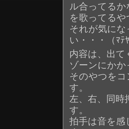
ル合ってるか
を歌ってるや
それが気にな
い・・・（ﾏﾃ
内容は、出て
ゾーンにかか
そのやつをコ
す。
左、右、同時
す。
拍手は音を感