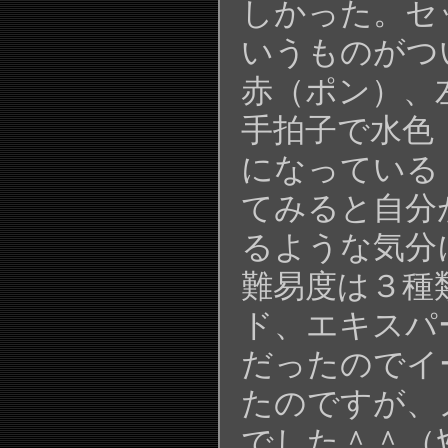
しかった。セ
いうものがつ
赤（ポン）、
手拍子で水色
になっている
てみると自分
るような気分
難易度は３種
ド、エキスパ
だったのでイ
たのですが、
でした＾＾（ﾔﾔ