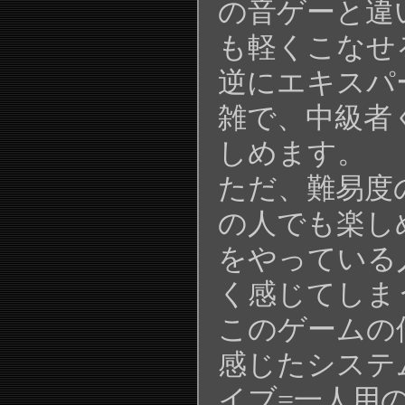
の音ゲーと違
も軽くこなせ
逆にエキスパ
雑で、中級者
しめます。
ただ、難易度
の人でも楽し
をやっている
く感じてしま
このゲームの
感じたシステ
イブ=一人用