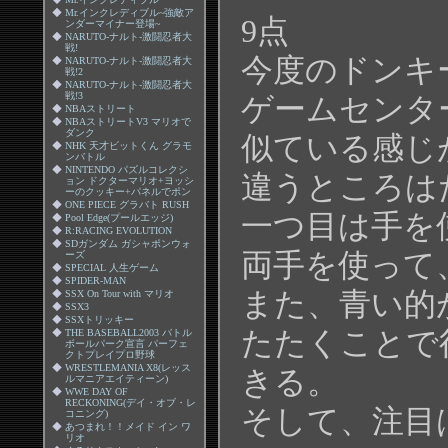
◆
Mr.インクレディブル~強敵ア
9点
ンダーマイナー登場~
◆
NARUTO-ナルト-激闘忍者大
戦!
今度のドンキ
◆
NARUTO-ナルト-激闘忍者大
戦!2
◆
NARUTO-ナルト-激闘忍者大
戦!3
ゲームセンタ
◆
NBAストリート
◆
NBAストリートV3 マリオで
ダンク
似ている感じ
◆
NHK 天才ビットくん グラモ
ンバトル
◆
NINTENDO パズルコレクシ
違うところは
ョン ドクターマリオ+ヨッシ
ーのクッキー+パネルでポン
◆
ONE PIECE グラバト RUSH
一つ目は手を
◆
Pool Edge(プールエッジ)
◆
R:RACING EVOLUTION
◆
SDガンダム ガシャポンウォ
両手を使って
ーズ
◆
SPECIAL 人生ゲーム
◆
SPIDER-MAN
また、青い的
◆
SSX On Tour with マリオ
◆
SSX3
◆
SSXトリッキー
たたくことで
◆
THE BASEBALL2003 バトル
ボールパーク宣言 パーフェ
クトプレイプロ野球
◆
WRESTLEMANIA X8(レッス
きる。
ルマニアエイティーン)
◆
WWE DAY OF
RECKONING(デイ・オブ・レ
そして、注目
コニング)
◆
あつまれ！！メイド イン ワ
リオ