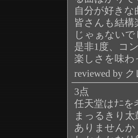
自分が好きな
皆さんも結構
じゃぁないで
是非1度、コ
楽しさを味わ
reviewed by
3点
任天堂はﾅﾆ
まっるきり太鼓
ありませんか