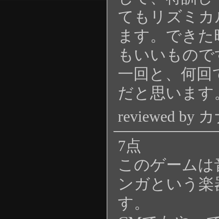
てもリズミカ
ます。できた
もいいもので
一回と、何回
だと思います
reviewed by 
7点
このゲームは
ンガという楽
す。