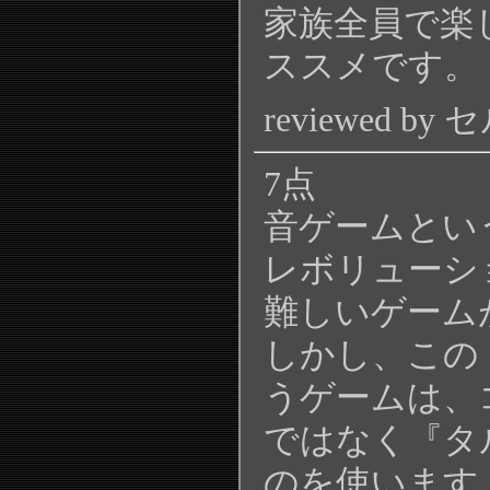
家族全員で楽
ススメです。
reviewed by 
7点
音ゲームとい
レボリューシ
難しいゲーム
しかし、この
うゲームは、
ではなく『タ
のを使います