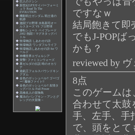
でもやっぱ音
◆
巨人のドシン
◆
新世紀GPXサイバーフォーミ
ュラ Road To The
ですなｗ
EVOLUTION
◆
機動戦士ガンダム 戦士達の
軌跡
結局飽きて即
◆
激闘プロ野球 水島新司オー
ルスターズ VS プロ野球
◆
爆転シュート ベイブレード
でもJ-POP
2002 熱闘！マグネタッグバ
トル
◆
牧場物語 しあわせの詩
かも？
◆
牧場物語 ワンダフルライフ
◆
牧場物語しあわせの詩 for ワ
ールド
◆
神機世界エヴォルシア
reviewed by
◆
突撃! ファミコンウォーズ
◆
裏ゼルダの伝説 時のオカリ
ナ
◆
遊戯王フォルスバウンドキン
グダム
8点
◆
金色のガッシュベル!! ゴー!ゴ
ー! 魔物ファイト!!
◆
金色のガッシュベル!! 友情タ
ッグバトル Full Power
このゲームは、
◆
高橋名人の冒険島
◆
魔法のパンプキン ~ アンとグ
レッグの大冒険 ~
合わせて太鼓
手、左手、手
で、頭をとて