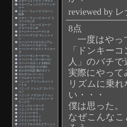
◆
スターフォックス アサルト
◆
スターフォックスアドベンチ
ャー
reviewed by
◆
スター・ウォーズ クローン
戦争
◆
スター・ウォーズ ローグ ス
コードロンII
◆
スター・ウォーズ ローグ・
8点
スコードロンIII
◆
スーパーペーパーマリオ
◆
スーパーマリオ サンシャイ
一度はやっ
ン
◆
スーパーマリオスタジアム
ミラクルベースボール
「ドンキーコ
◆
スーパーマリオストライカー
ズ
◆
スーパーモンキーボール
人」のバチで
◆
スーパーモンキーボール2
◆
スーパーロボット大戦GC
◆
ゼルダの伝説 4つの剣+
実際にやって
◆
ゼルダの伝説 風のタクト
◆
ゼルダコレクション
◆
ソウルキャリバー 2
リズムに乗れ
◆
ソニック アドベンチャー 2
バトル
◆
ソニック ジェムズ コレクシ
ョン
い・・・
◆
ソニック メガコレクション
◆
ソニックアドベンチャー デ
ラックス
僕は思った。
◆
ソニックヒーローズ
◆
ソニックライダーズ
◆
ゾイドバーサス
なぜこんなこ
◆
ゾイドバーサス 2
◆
ゾイドバーサス 3
◆
ゾイドフルメタルクラッシュ