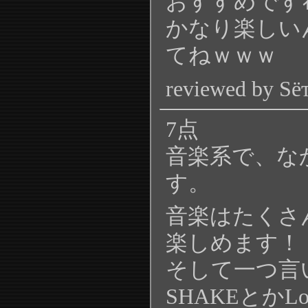
おすすめですﾈ
かなり楽しい
てねｗｗｗ
reviewed by Sё
7点
音楽系で、な
す。
音楽はたくさ
楽しめます！
そして一つ言
SHAKEとかLov