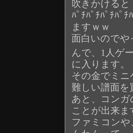
吹きかけると
ﾊﾟﾁﾊﾟﾁﾊﾟﾁﾊ
ますｗｗ
面白いのでや
んで、1人ゲ
に入ります。
その金でミニ
難しい譜面を
あと、コンガ
ことが出来ま
ファミコンや