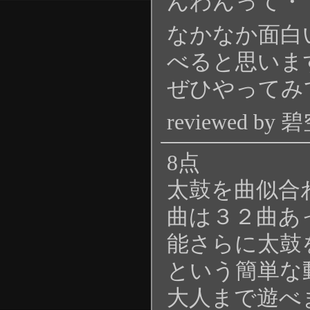
んわんって・
なかなか面白
べると思いま
ぜひやってみ
reviewed by 
8点
太鼓を曲似合
曲は３２曲あ
能さらに太鼓
という簡単な
大人まで遊べ