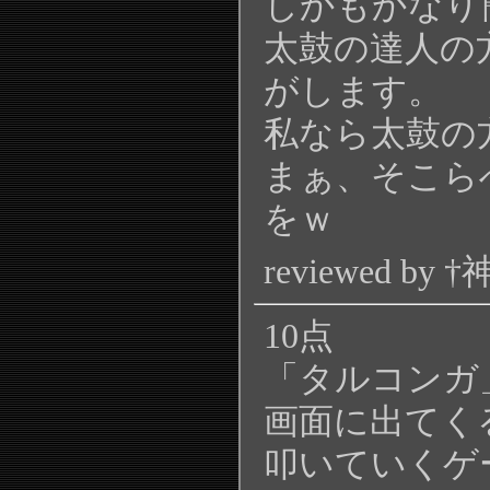
しかもかなり
太鼓の達人の
がします。
私なら太鼓の
まぁ、そこら
をｗ
reviewed b
10点
「タルコンガ
画面に出てく
叩いていくゲ