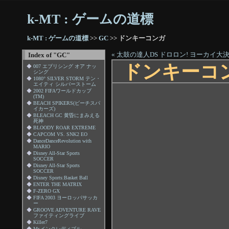
k-MT : ゲームの道標
k-MT : ゲームの道標
>>
GC
>> ドンキーコンガ
« 太鼓の達人DS ドロロン! ヨーカイ大決
Index of "GC"
ドンキーコ
◆
007 エブリシング オア ナッ
シング
◆
1080° SILVER STORM テン・
エイティ シルバーストーム
◆
2002 FIFAワールドカップ
(TM)
◆
BEACH SPIKERS(ビーチスパ
イカーズ)
◆
BLEACH GC 黄昏にまみえる
死神
◆
BLOODY ROAR EXTREME
◆
CAPCOM VS. SNK2 EO
◆
DanceDanceRevolution with
MARIO
◆
Disney All-Star Sports
SOCCER
◆
Disney All-Star Sports
SOCCER
◆
Disney Sports:Basket Ball
◆
ENTER THE MATRIX
◆
F-ZERO GX
◆
FIFA 2003 ヨーロッパサッカ
ー
◆
GROOVE ADVENTURE RAVE
ファイティングライブ
◆
Killer7
◆
Mr.インクレディブル