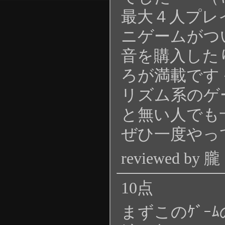
最大４人プレ
ニゲームがつ
音を購入した
ろが満載です
リズム系のゲ
と無い人でも
ぜひ一度やっ
reviewed by 朧
10点
まずこのｹﾞｰ