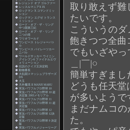
◆
レジェンド オブ ゴルファー
取り敢えず難
◆
レッスルマニアX IX
◆
ロックマン X コマンドミッ
ション
たいです。
◆
ロックマン エグゼ トランス
ミッション
◆
ロード・オブ・ザ・リング
こういうのダ
中つ国第三紀
◆
ロード・オブ・ザ・リング
二つの塔
飽きつつ全曲
◆
ワリオワールド
◆
ワンピース トレジャーバト
ル
でもいざやっ
◆
ワンピース パイレーツカー
ニバル
◆
ワールドサッカー ウイニン
グイレブン6 ファイナルエヴ
＿|￣|○
ォリューション
◆
伝説のクイズ王決定戦
◆
動物番長
簡単すぎまし
◆
大乱闘スマッシュブラザーズ
DX
◆
大玉
どうも任天堂
◆
天外魔境 II MANJI MARU
◆
実況パワフルプロ野球 10
◆
実況パワフルプロ野球 10 超
が多いようで
決定版 2003メモリアル
◆
実況パワフルプロ野球 11
◆
実況パワフルプロ野球 11 超
まだナムコの
決定版
◆
実況パワフルプロ野球 12
◆
実況パワフルプロ野球 12決
た。
定版
◆
実況パワフルプロ野球 9 決定
版
◆
実況パワフルメジャーリーグ