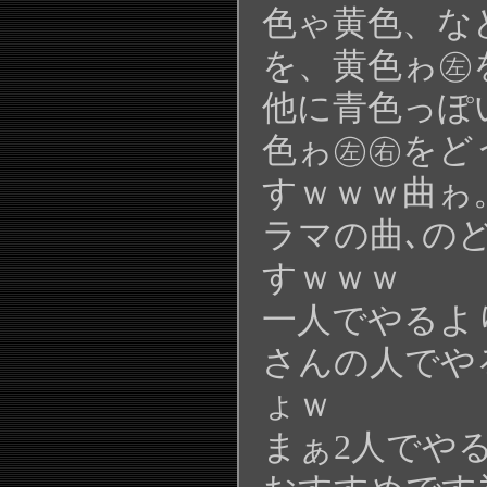
色ゃ黄色、な
を、黄色ゎ㊧
他に青色っぽ
色ゎ㊧㊨をど
すｗｗｗ曲ゎ
ラマの曲､の
すｗｗｗ
一人でやるよ
さんの人でや
ょｗ
まぁ2人でや