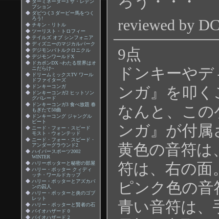
ろう・・・
◆
ターミネーター3 ザ・レデン
プション
◆
ダビつく3 ダービー馬をつく
ろう!
reviewed b
◆
チキン・リトル
◆
ツーリスト・トロフィー
◆
テイルズ オブ シンフォニア
◆
ディズニーのマジカルパーク
9点
◆
デジモンバトルクロニクル
◆
デジモンワールドX
◆
ドカポンDX ~わたる世界はオ
ドンキーやデ
ニだらけ~
◆
ドリームミックスTV ワール
ドファイターズ
◆
ドンキーコンガ
ンガ』を叩く
◆
ドンキーコンガ2 ヒットソン
グパレード
◆
ドンキーコンガ3 食べ放題 春
なんと、この
もぎたて50曲
◆
ドンキーコング ジャングル
ビート
ンガ』が付属
◆
ニード・フォー・スピード
モスト・ウォンテッド
◆
ニード・フォー・スピード・
黄色の音符は
アンダーグラウンド2
◆
ハイパースポーツ2002
WINTER
符は、右の面
◆
ハリーポッターと秘密の部屋
◆
ハリー・ポッター クィディ
ッチ・ワールドカップ
◆
ハリー・ポッターとアズカバ
ピンク色の音
ンの囚人
◆
ハリー・ポッターと炎のゴブ
レット
青い音符は、
◆
ハリー・ポッターと賢者の石
◆
バイオハザード 0
◆
バイオハザード 2