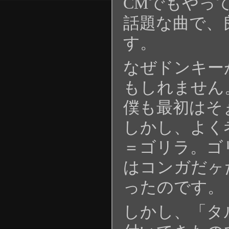
CMでもやっ
話題な曲で、
す。
なぜドンキー
もしれません
僕も最初はそ
しかし、よく
＝ゴリラ。ゴ
はコンガだヶ
ったのです。
しかし、「タ