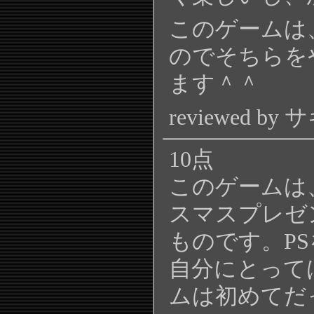
このゲームは
のでそちらを
ます＾＾
reviewed by
10点
このゲームは
スマスプレゼ
ものです。P
自分にとって
ムは初めてだ