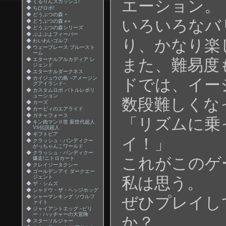
エーション。
◆
くるりんスカッシュ!
◆
ちびロボ!
◆
どうぶつの森 +
いろいろなバ
◆
どうぶつの森 e＋
◆
どうぶつの森シリーズ
◆
ぷよぷよフィーバー
り、かなり楽
◆
わいわいゴルフ
◆
ウェーブレース ブルースト
ーム
また、難易度
◆
エターナルアルカディア レ
ジェンド
◆
エターナルダークネス
◆
カイジュウの島 ~アメージン
ドでは、イー
グアイランド~
◆
カスタムロボ バトルレボリ
ューション
数段難しくな
◆
カーズ
◆
カービィのエアライド
◆
ガチャフォース
「リズムに乗
◆
キン肉マンⅡ世 新世代超人
VS伝説超人
◆
ギフトピア
イ！」
◆
クラッシュ・バンディクー
がっちゃんこワールド
◆
クラッシュ・バンディクー
これがこのゲ
爆走!ニトロカート
◆
クレイジータクシー
◆
ゴールデンアイ ダークエー
ジェント
私は思う。
◆
ザ・シムズ
◆
シャドウ・ザ・ヘッジホッグ
◆
シャーマンキング ソウルフ
ぜひプレイし
ァイト
◆
ジャイアントエッグ ~ビリ
ー・ハッチャーの大冒険
か？
◆
スターソルジャー