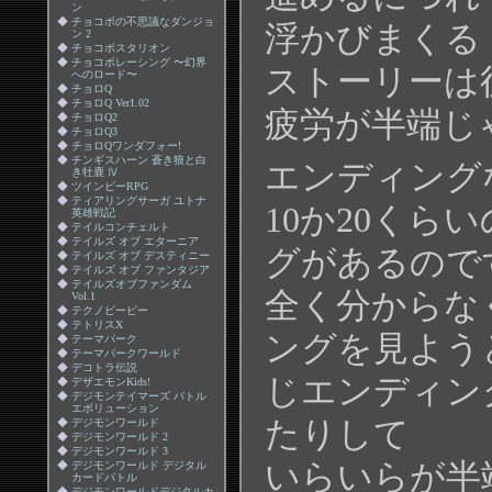
ン
◆
チョコボの不思議なダンジョ
浮かびまくる
ン 2
◆
チョコボスタリオン
◆
チョコボレーシング 〜幻界
ストーリーは
へのロード〜
◆
チョロQ
◆
チョロQ Ver1.02
疲労が半端じ
◆
チョロQ2
◆
チョロQ3
◆
チョロQワンダフォー!
◆
チンギスハーン 蒼き狼と白
エンディング
き牡鹿 Ⅳ
◆
ツインビーRPG
◆
ティアリングサーガ ユトナ
10か20くら
英雄戦記
◆
テイルコンチェルト
◆
テイルズ オブ エターニア
グがあるので
◆
テイルズ オブ デスティニー
◆
テイルズ オブ ファンタジア
◆
テイルズオブファンダム
全く分からな
Vol.1
◆
テクノビービー
◆
テトリスX
ングを見よう
◆
テーマパーク
◆
テーマパークワールド
◆
デコトラ伝説
じエンディン
◆
デザエモンKids!
◆
デジモンテイマーズ バトル
エボリューション
たりして
◆
デジモンワールド
◆
デジモンワールド 2
◆
デジモンワールド 3
いらいらが半
◆
デジモンワールド デジタル
カードバトル
◆
デジモンワールドデジタルカ