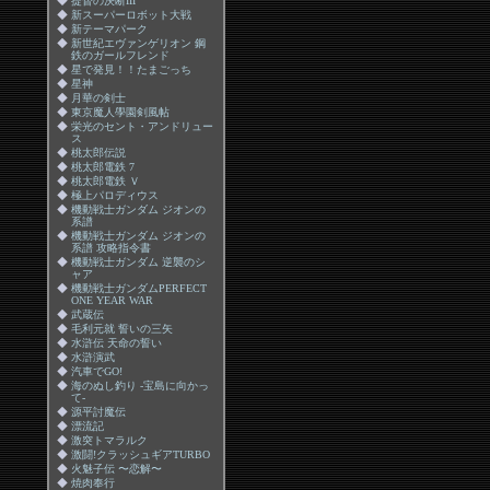
◆
提督の決断III
◆
新スーパーロボット大戦
◆
新テーマパーク
◆
新世紀エヴァンゲリオン 鋼
鉄のガールフレンド
◆
星で発見！！たまごっち
◆
星神
◆
月華の剣士
◆
東京魔人學園剣風帖
◆
栄光のセント・アンドリュー
ス
◆
桃太郎伝説
◆
桃太郎電鉄 7
◆
桃太郎電鉄 Ｖ
◆
極上パロディウス
◆
機動戦士ガンダム ジオンの
系譜
◆
機動戦士ガンダム ジオンの
系譜 攻略指令書
◆
機動戦士ガンダム 逆襲のシ
ャア
◆
機動戦士ガンダムPERFECT
ONE YEAR WAR
◆
武蔵伝
◆
毛利元就 誓いの三矢
◆
水滸伝 天命の誓い
◆
水滸演武
◆
汽車でGO!
◆
海のぬし釣り -宝島に向かっ
て-
◆
源平討魔伝
◆
漂流記
◆
激突トマラルク
◆
激闘!クラッシュギアTURBO
◆
火魅子伝 〜恋解〜
◆
焼肉奉行