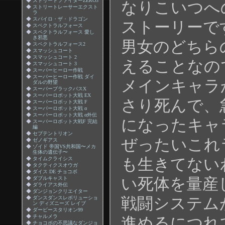
◆
ストリートファイターZERO3
なりこいつへ
◆
ストリートレーサーエクスト
ラ
◆
スパイロ・ザ・ドラゴン
ストーリーで
◆
スペクトラルフォース
◆
スペクトラルフォース 愛し
き邪悪
男女のどちら
◆
スペクトラルフォース2
◆
スマッシュコート
◆
スマッシュコート 2
えることなの
◆
スマッシュコート 3
◆
スーパーヒーロー作戦
◆
スーパーヒーロー作戦 ダイ
メインキャラ
ダルの野望
◆
スーパーブラックバスX
◆
スーパーロボット大戦 EX
さり死んで、
◆
スーパーロボット大戦 F
◆
スーパーロボット大戦 α
◆
スーパーロボット大戦 α外伝
になったキャ
◆
スーパーロボット大戦F 完結
編
◆
セプテントリオン
ぜったいこれ
◆
ゼノギアス
◆
ゾイド 帝国VS共和国〜メカ
生体の遺伝子〜
◆
タイムクライシス
も生きてない
◆
タクティクスオウガ
◆
ダイス DE チョコボ
◆
ダブルキャスト
い死体を量産
◆
ダライアス外伝
◆
ダンジョンクリエイター
◆
ダンスダンスレボリューショ
戦闘システム
ン ディズニーズ レイブ
◆
ダービースタリオン99
◆
チャルメラ
進めるにつれ
◆
チョコボの不思議なダンジョ