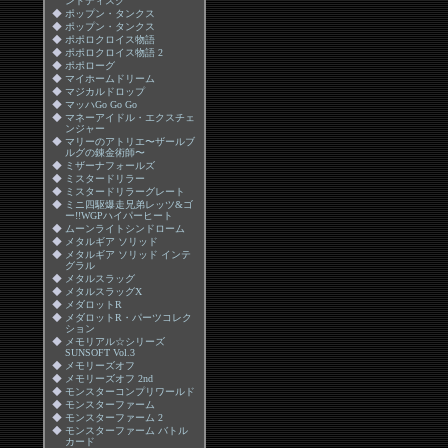
ンドディスク
◆
ポップン・タンクス
◆
ポップン・タンクス
◆
ポポロクロイス物語
◆
ポポロクロイス物語 2
◆
ポポローグ
◆
マイホームドリーム
◆
マジカルドロップ
◆
マッハGo Go Go
◆
マネーアイドル・エクスチェ
ンジャー
◆
マリーのアトリエ〜ザールブ
ルグの錬金術師〜
◆
ミザーナフォールズ
◆
ミスタードリラー
◆
ミスタードリラーグレート
◆
ミニ四駆爆走兄弟レッツ&ゴ
ー!!WGPハイパーヒート
◆
ムーンライトシンドローム
◆
メタルギア ソリッド
◆
メタルギア ソリッド インテ
グラル
◆
メタルスラッグ
◆
メタルスラッグX
◆
メダロットR
◆
メダロットR・パーツコレク
ション
◆
メモリアル☆シリーズ
SUNSOFT Vol.3
◆
メモリーズオフ
◆
メモリーズオフ 2nd
◆
モンスターコンプリワールド
◆
モンスターファーム
◆
モンスターファーム 2
◆
モンスターファーム バトル
カード