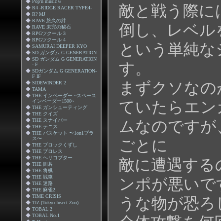
◆
Pop'n music 6
敵と戦う際に
◆
R4 -RIDGE RACER TYPE4-
◆
R? MJ
◆
RAVE 悠久の絆
倒し、レベル
◆
RAVE 未完の秘石
◆
RPGツクール 3
◆
RPGツクール 4
という単純な
◆
SAMURAI DEEPER KYO
◆
SD ガンダム G GENERATION
◆
SD ガンダム G GENERATION
す。
- F
◆
SDガンダム G GENERATION-
F IF
まずクソなの
◆
SIDEWINDER 2
◆
TAMA
◆
THE インベーダー ~スペース
インベーダー1500~
ていたらエン
◆
THE ガンシューティング
◆
THE クイズ
◆
THE スナイパー
ムなのですが
◆
THE テニス
◆
THE バスケット 〜1on1プラ
ス〜
ごとに
◆
THE ブロックくずし
◆
THE プロレス
◆
THE ヘリコプター
敵に遭遇する
◆
THE 囲碁
◆
THE 将棋
◆
THE 戦車
ンポが悪いで
◆
THE 迷路
◆
THE 麻雀2
◆
TIME CRISIS
うな物が恐ろ
◆
TIZ (Tokyo Insect Zoo)
◆
TOBAL 2
◆
TOBAL No.1