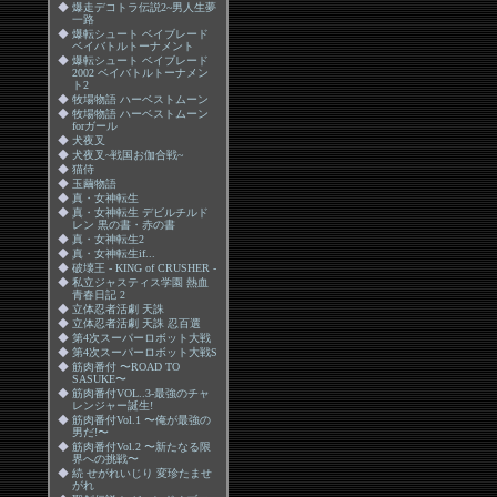
◆
爆走デコトラ伝説2~男人生夢
一路
◆
爆転シュート ベイブレード
ベイバトルトーナメント
◆
爆転シュート ベイブレード
2002 ベイバトルトーナメン
ト2
◆
牧場物語 ハーベストムーン
◆
牧場物語 ハーベストムーン
forガール
◆
犬夜叉
◆
犬夜叉~戦国お伽合戦~
◆
猫侍
◆
玉繭物語
◆
真・女神転生
◆
真・女神転生 デビルチルド
レン 黒の書・赤の書
◆
真・女神転生2
◆
真・女神転生if...
◆
破壊王 - KING of CRUSHER -
◆
私立ジャスティス学園 熱血
青春日記 2
◆
立体忍者活劇 天誅
◆
立体忍者活劇 天誅 忍百選
◆
第4次スーパーロボット大戦
◆
第4次スーパーロボット大戦S
◆
筋肉番付 〜ROAD TO
SASUKE〜
◆
筋肉番付VOL..3-最強のチャ
レンジャー誕生!
◆
筋肉番付Vol.1 〜俺が最強の
男だ!〜
◆
筋肉番付Vol.2 〜新たなる限
界への挑戦〜
◆
続 せがれいじり 変珍たませ
がれ