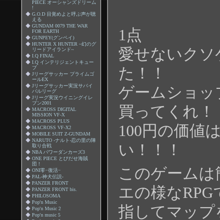
PIECE オーシャンズドリーム
!
◆
G.O.D 目覚めよと呼ぶ声が聴
える
◆
GUNDAM 0079 THE WAR
1点
FOR EARTH
◆
GUNPEY(グンペイ)
◆
HUNTER X HUNTER ~幻のグ
愛せないクソ
リードアイランド~
◆
I.Q FINAL
◆
I.Q インテリジェントキュー
た！！
ブ
◆
Jリーグサッカー プライムゴ
ールEX
◆
Jリーグサッカー実況サバイ
ゲームショッ
バルリーグ
◆
Jリーグ実況ウイニングイレ
ブン2001
買ってくれ！
◆
MACROSS DIGITAL
MISSION VF-X
◆
MACROSS PLUS
100円の価値
◆
MACROSS VF-X2
◆
MOBILE SUIT Z-GUNDAM
◆
NARUTO -ナルト-忍の里の陣
い！！！
取り合戦
◆
NBA パワーダンカーズ3
◆
ONE PIECE とびだせ海賊
団！
このゲームは
◆
ONI零−復活−
◆
PAL-神犬伝説-
◆
PANZER FRONT
エの様なRP
◆
PANZER FRONT bis.
◆
PHILOSOMA
◆
Pop'n Music
指してマップ
◆
Pop'n Music 2
◆
Pop'n music 5