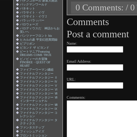
◆
パチンコホール 新装大開店
0 Comments: / 0
◆
パックマンワールド
◆
パネキット
◆
パラサイト・イヴ
◆
パラサイト・イヴ 2
Comments
◆
パラッパラッパー
◆
パロウォーズ
◆
パロディウスだ 神話からお
Post a comment
笑いへ
◆
パンツァーフロント bis
◆
ヒカルの碁 平安幻想異聞録
Name:
◆
ビブリボン
◆
ビヨンド ザ ビヨンド
◆
ビートマニアFeaturing
DREAMS COME TRUE
◆
ピノビィーの大冒険
Email Address:
PINOBEE・QUEST OF
HEART
◆
ファイアーウーマン纏組
◆
ファイナルファンタジー
◆
ファイナルファンタジー Ⅱ
URL:
◆
ファイナルファンタジー Ⅳ
◆
ファイナルファンタジー Ⅴ
◆
ファイナルファンタジー Ⅵ
◆
ファイナルファンタジー Ⅶ
Comments:
◆
ファイナルファンタジー Ⅶ
インターナショナル
◆
ファイナルファンタジー Ⅷ
◆
ファイナルファンタジー Ⅸ
◆
ファイナルファンタジー コ
レクション
◆
ファイナルファンタジー タ
クティクス
◆
ファンタステップ
◆
フィッシュアイズ
◆
フロントミッション