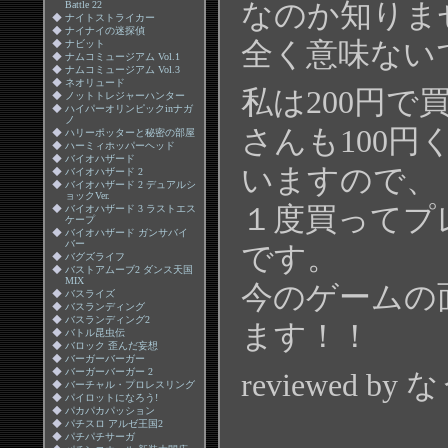
なのか知りま
Battle 22
◆
ナイトストライカー
◆
ナイナイの迷探偵
全く意味ない
◆
ナビット
◆
ナムコミュージアム Vol.1
◆
ナムコミュージアム Vol.3
◆
ネオリュード
私は200円で
◆
ノットトレジャーハンター
◆
ハイパーオリンピックinナガ
ノ
さんも100
◆
ハリーポッターと秘密の部屋
◆
ハーミィホッパーヘッド
◆
バイオハザード
いますので、
◆
バイオハザード 2
◆
バイオハザード 2 デュアルシ
ョックVer.
１度買ってプ
◆
バイオハザード 3 ラストエス
ケープ
◆
バイオハザード ガンサバイ
バー
です。
◆
バグズライフ
◆
バストアムーブ2 ダンス天国
MIX
今のゲームの
◆
バスライズ
◆
バスランディング
◆
バスランディング2
ます！！
◆
バトル昆虫伝
◆
バロック 歪んだ妄想
◆
バーガーバーガー
◆
バーガーバーガー 2
reviewed by
◆
バーチャル・プロレスリング
◆
パイロットになろう!
◆
パカパカパッション
◆
パチスロ アルゼ王国2
◆
パチパチサーガ