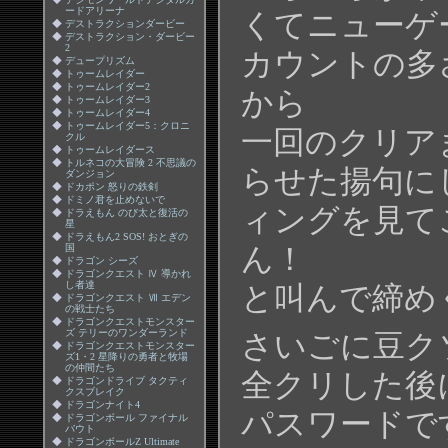
ードアリーナ
くてニューゲ
◆
デストラクションダービー
◆
デストラクション・ダービー
2
カウントの多
◆
デュープリズム
◆
トゥームレイダー
◆
トゥームレイダー2
から
◆
トゥームレイダー3
◆
トゥームレイダー4
◆
トゥームレイダー5：クロニ
一回のクリア
クル
◆
トゥームレイダース
◆
トルネコの大冒険 2 不思議の
らせた揚句に
ダンジョン
◆
ドカポン 怒りの鉄剣
◆
ドミノ君を止めないで
ィングを見て
◆
ドラえもん のび太と復活の
星
◆
ドラえもん2 SOS! おとぎの
国
ん！
◆
ドラゴン シーズ
◆
ドラゴンクエスト Ⅳ 導かれ
し者達
と叫んで締め
◆
ドラゴンクエスト Ⅶ エデン
の戦士たち
◆
ドラゴンクエストモンスター
ズ テリーのワンダーランド
さいごに豆ク
◆
ドラゴンクエストモンスター
ズ1・2 星降りの勇者と牧場
の仲間たち
全クリした後
◆
ドラゴンドライブ タクティ
クスブレイク
◆
ドラゴンナイト4
パスワードで
◆
ドラゴンボール ファイナル
バウト
◆
ドラゴンボールZ Ultimate