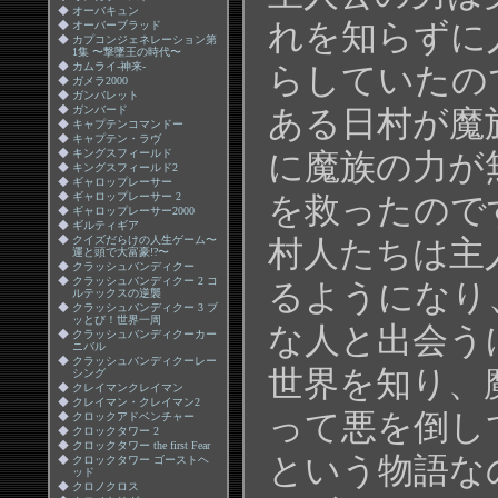
◆
オーバキュン
れを知らずに
◆
オーバーブラッド
◆
カプコンジェネレーション第
1集 〜撃墜王の時代〜
◆
カムライ-神来-
らしていたの
◆
ガメラ2000
◆
ガンバレット
◆
ガンバード
ある日村が魔
◆
キャプテンコマンドー
◆
キャプテン・ラヴ
◆
キングスフィールド
に魔族の力が
◆
キングスフィールド2
◆
ギャロップレーサー
◆
ギャロップレーサー 2
を救ったので
◆
ギャロップレーサー2000
◆
ギルティギア
◆
クイズだらけの人生ゲーム〜
村人たちは主
運と頭で大富豪!?〜
◆
クラッシュバンディクー
◆
クラッシュバンディクー 2 コ
るようになり
ルテックスの逆襲
◆
クラッシュバンディクー 3 ブ
ッとび！世界一周
な人と出会う
◆
クラッシュバンディクーカー
ニバル
◆
クラッシュバンディクーレー
世界を知り、
シング
◆
クレイマンクレイマン
◆
クレイマン・クレイマン2
って悪を倒し
◆
クロックアドベンチャー
◆
クロックタワー 2
◆
クロックタワー the first Fear
という物語な
◆
クロックタワー ゴーストヘ
ッド
◆
クロノクロス