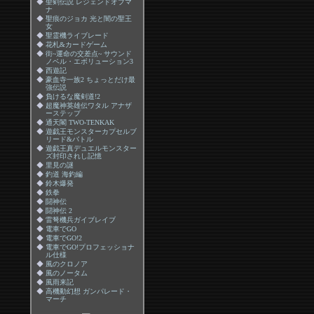
◆
聖剣伝説 レジェンドオブマ
ナ
◆
聖痕のジョカ 光と闇の聖王
女
◆
聖霊機ライブレード
◆
花札&カードゲーム
◆
街~運命の交差点~ サウンド
ノベル・エボリューション3
◆
西遊記
◆
豪血寺一族2 ちょっとだけ最
強伝説
◆
負けるな魔剣道!2
◆
超魔神英雄伝ワタル アナザ
ーステップ
◆
通天閣 TWO-TENKAK
◆
遊戯王モンスターカプセルブ
リード&バトル
◆
遊戯王真デュエルモンスター
ズ封印されし記憶
◆
里見の謎
◆
釣道 海釣編
◆
鈴木爆発
◆
鉄拳
◆
闘神伝
◆
闘神伝 2
◆
雷弩機兵ガイブレイブ
◆
電車でGO
◆
電車でGO!2
◆
電車でGO!プロフェッショナ
ル仕様
◆
風のクロノア
◆
風のノータム
◆
風雨来記
◆
高機動幻想 ガンパレード・
マーチ