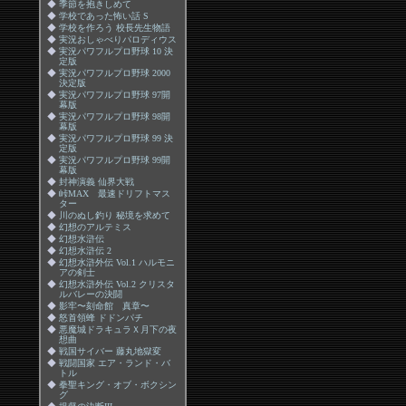
◆
季節を抱きしめて
◆
学校であった怖い話 S
◆
学校を作ろう 校長先生物語
◆
実況おしゃべりパロディウス
◆
実況パワフルプロ野球 10 決
定版
◆
実況パワフルプロ野球 2000
決定版
◆
実況パワフルプロ野球 97開
幕版
◆
実況パワフルプロ野球 98開
幕版
◆
実況パワフルプロ野球 99 決
定版
◆
実況パワフルプロ野球 99開
幕版
◆
封神演義 仙界大戦
◆
峠MAX 最速ドリフトマス
ター
◆
川のぬし釣り 秘境を求めて
◆
幻想のアルテミス
◆
幻想水滸伝
◆
幻想水滸伝 2
◆
幻想水滸外伝 Vol.1 ハルモニ
アの剣士
◆
幻想水滸外伝 Vol.2 クリスタ
ルバレーの決闘
◆
影牢〜刻命館 真章〜
◆
怒首領蜂 ドドンパチ
◆
悪魔城ドラキュラＸ月下の夜
想曲
◆
戦国サイバー 藤丸地獄変
◆
戦闘国家 エア・ランド・バ
トル
◆
拳聖キング・オブ・ボクシン
グ