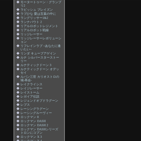
◆
モータートゥーン・グランプ
リ2
◆
ラビッシュ ブレイズン
◆
ラブひな 愛は言葉の中に
◆
ラングリッサー1&2
◆
ランナバウト 2
◆
リアルロボットレジメント
◆
リアルロボット戦線
◆
リッジレーサー
◆
リッジレーサーレボリューシ
ョン
◆
リフレインラブ ~あなたに逢
いたい~
◆
リンダ キューブアゲイン
◆
ルナ シルバースターストー
リー
◆
ルナティックドーン 3
◆
ルナティックドーン オデッ
セイ
◆
ルパン三世 カリオストロの
城-再会-
◆
レイクライシス
◆
レイジレーサー
◆
レイストーム
◆
レガイア伝説
◆
レジェンドオブドラグーン
◆
レブス
◆
レーシングラグーン
◆
レーシングルーヴィー
◆
ロックマン 8
◆
ロックマン DASH
◆
ロックマン DASH 2
◆
ロックマン DASHシリーズ
トロンにコブン
◆
ロックマン X 3
◆
ロックマン X 4