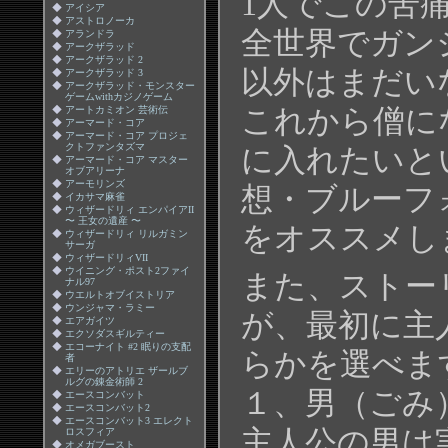
1人でこの苦
◆
アイシア
◆
アストロノーカ
全世界でガン
◆
アランドラ
◆
アークザラッド
◆
アークザラッド 2
以外はまだい
◆
アークザラッド 3
◆
アークザラッド・モンスター
ゲームwithカジノゲーム
これから僧に
◆
アートカミオン 芸術伝
◆
アーマード・コア
◆
アーマード・コア プロジェ
クトファンタズマ
に入れたいと
◆
アーマード・コア マスター
オブアリーナ
◆
アーモリンズ
想・ブルーフ
◆
イカサマ麻雀
◆
ウィザードリィ エンパイアII
〜 王女の遺産 〜
をオススメし
◆
ウィザードリィ リルガミン
サーガ
◆
ウィザードリィVII
◆
ウイニング・ポスト2ファイ
また、ストー
ナル97
◆
ウエルトオブイストリア
◆
ウンジャマ・ラミー
が、最初に主
◆
エアガイツ
◆
エクソダスギルティー
◆
エコーナイト #2 眠りの支配
らかを選べま
者
◆
エリーのアトリエ ザールブ
ルグの錬金術師 2
１、男（ごみ
◆
エースコンバット
◆
エースコンバット2
◆
エースコンバット3 エレクト
主人公の男は
ロスフィア
◆
オメガブースト