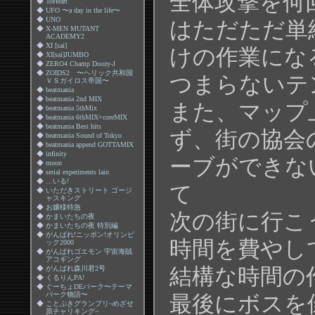
全体攻撃を何
◆
ToHeart
◆
UFO 〜a day in the life〜
◆
UNO
はただただ単
◆
X-MEN MUTANT
ACADEMY2
◆
XI [sai]
けの作業にな
◆
XI[sai]JUMBO
◆
ZERO4 Champ Doozy-J
◆
ZOIDS2 〜ヘリック共和国
つまらないテ
ＶＳガイロス帝国〜
◆
beatmania
◆
beatmania 2nd MIX
また、マップ
◆
beatmania 5thMix
◆
beatmania 6thMIX+coreMIX
◆
beatmania Best hits
ず、街の協会
◆
beatmania Sound of Tokyo
◆
beatmania append GOTTAMIX
◆
infinity
ーブができな
◆
moon
◆
serial experiments lain
◆
…いる!
て
◆
いただきストリート ゴージ
ャスキング
◆
お嬢様特急
次の街に行こ
◆
かまいたちの夜
◆
かまいたちの夜 特別編
◆
がんばれ!ニッポン!オリンピ
時間を費やし
ック2000
◆
がんばれゴエモン 宇宙海賊
アコギング
結構な時間の
◆
がんばれ森川君2号
◆
くるりんPA!
◆
ぐーちょDEパーク〜テーマ
パーク物語〜
最後にボスを
◆
ことぶきグランプリ~めざせ
原チャリキング~