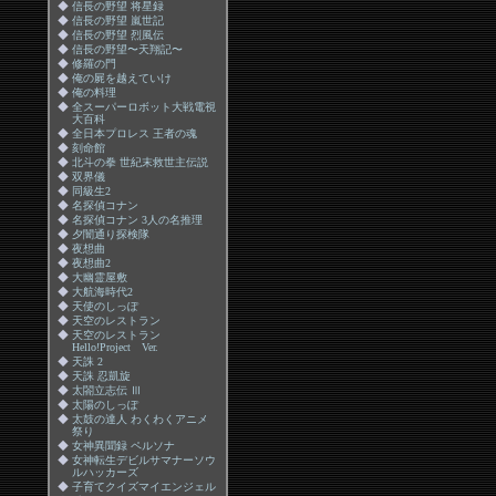
◆
信長の野望 将星録
◆
信長の野望 嵐世記
◆
信長の野望 烈風伝
◆
信長の野望〜天翔記〜
◆
修羅の門
◆
俺の屍を越えていけ
◆
俺の料理
◆
全スーパーロボット大戦電視
大百科
◆
全日本プロレス 王者の魂
◆
刻命館
◆
北斗の拳 世紀末救世主伝説
◆
双界儀
◆
同級生2
◆
名探偵コナン
◆
名探偵コナン 3人の名推理
◆
夕闇通り探検隊
◆
夜想曲
◆
夜想曲2
◆
大幽霊屋敷
◆
大航海時代2
◆
天使のしっぽ
◆
天空のレストラン
◆
天空のレストラン
Hello!Project Ver.
◆
天誅 2
◆
天誅 忍凱旋
◆
太閤立志伝 Ⅲ
◆
太陽のしっぽ
◆
太鼓の達人 わくわくアニメ
祭り
◆
女神異聞録 ペルソナ
◆
女神転生デビルサマナーソウ
ルハッカーズ
◆
子育てクイズマイエンジェル