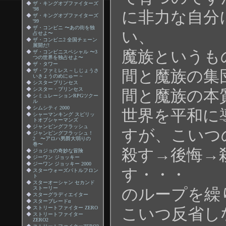
◆
ザ・キングオブファイターズ
'98
に非力な自分
◆
ザ・キングオブファイターズ
'99
◆
ザ・コンビニ 〜あの街を独
い、
占せよ〜
◆
ザ・コンビニ2 全国チェーン
展開だ!
魔族というも
◆
ザ・コンビニスペシャル 〜3
つの世界を独占せよ〜
◆
ザ・タワー
◆
ザ・ファミレス ~ しじょうさ
間と魔族の集
いきょうのめにゅー ~
◆
シスタープリンセス
◆
シスター・プリンセス
間と魔族の本
◆
シミュレーションRPGツクー
ル
◆
シムシティ 2000
世界を平和に
◆
シャーマンキング スピリッ
トオブシャーマンズ
◆
ジャンピングフラッシュ
すが、こいつ
◆
ジャンピングフラッシュ！
2 〜アロハ男爵大弱りの
巻〜
殺す→後悔→
◆
ジョジョの奇妙な冒険
◆
ジーワン ジョッキー
◆
ジーワン ジョッキー 2000
す・・・
◆
スターウォーズバトルフロン
ト
◆
スターオーシャン セカンド
ストーリー
のループを繰
◆
スターグラディエイター
◆
スターブレードα
◆
ストリートファイター ZERO
こいつ反省し
◆
ストリートファイター
ZERO2