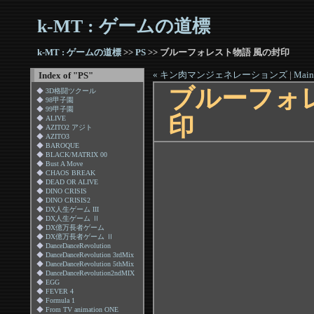
k-MT : ゲームの道標
k-MT : ゲームの道標
>>
PS
>> ブルーフォレスト物語 風の封印
« キン肉マンジェネレーションズ
|
Main
Index of "PS"
ブルーフォ
◆
3D格闘ツクール
◆
98甲子園
◆
99甲子園
印
◆
ALIVE
◆
AZITO2 アジト
◆
AZITO3
◆
BAROQUE
◆
BLACK/MATRIX 00
◆
Bust A Move
◆
CHAOS BREAK
◆
DEAD OR ALIVE
◆
DINO CRISIS
◆
DINO CRISIS2
◆
DX人生ゲーム III
◆
DX人生ゲーム Ⅱ
◆
DX億万長者ゲーム
◆
DX億万長者ゲーム Ⅱ
◆
DanceDanceRevolution
◆
DanceDanceRevolution 3rdMix
◆
DanceDanceRevolution 5thMix
◆
DanceDanceRevolution2ndMIX
◆
EGG
◆
FEVER 4
◆
Formula 1
◆
From TV animation ONE