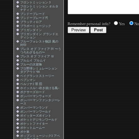
◆
フロントミッション 3
◆
フロントミッション オルタ
ナティブ
◆
ブシドーブレード
◆
ブシドーブレード弐
◆
ブラッティロア
Remember personal info?
Yes
N
◆
ブラボーミュージック
◆
ブリガンダイン
◆
ブリガンダイン グランドエ
ディション
◆
ブルーフォレスト物語 風の
封印
◆
ブレス オブ ファイア IV 〜う
つろわざるもの〜
◆
ブレス オブ ファイア Ⅲ
◆
プルムイ プルムイ
◆
プルーの大冒険
◆
プロ野球シミュレーション
ダグアウト‘99
◆
ベイグラントストーリー
◆
ペプシマン
◆
ペルソナ2 罪 罰
◆
ホイッスル! ~吹き抜ける風~
◆
ボクサーズロード
◆
ボンバーマンウォーズ
◆
ボンバーマンファンタジーレ
ース
◆
ボンバーマンランド
◆
ボンバーマンワールド
◆
ポイッターズポイント
◆
ポケットデジモンワールド
◆
ポケットファイター
◆
ポケットムームー
◆
ポケ単
◆
ポップンミュージック3 アペ