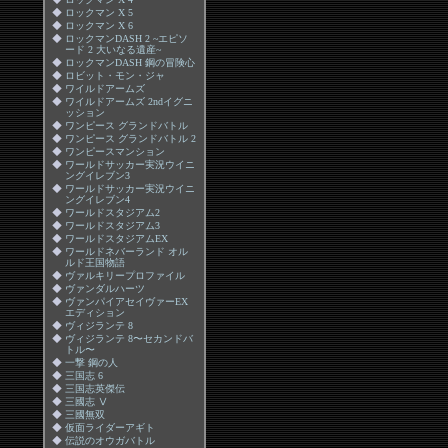
◆
ロックマン X 5
◆
ロックマン X 6
◆
ロックマンDASH 2 ~エピソ
ード 2 大いなる遺産~
◆
ロックマンDASH 鋼の冒険心
◆
ロビット・モン・ジャ
◆
ワイルドアームズ
◆
ワイルドアームズ 2ndイグニ
ッション
◆
ワンピース グランドバトル
◆
ワンピース グランドバトル 2
◆
ワンピースマンション
◆
ワールドサッカー実況ウイニ
ングイレブン3
◆
ワールドサッカー実況ウイニ
ングイレブン4
◆
ワールドスタジアム2
◆
ワールドスタジアム3
◆
ワールドスタジアムEX
◆
ワールドネバーランド オル
ルド王国物語
◆
ヴァルキリープロファイル
◆
ヴァンダルハーツ
◆
ヴァンパイアセイヴァーEX
エディション
◆
ヴィジランテ 8
◆
ヴィジランテ 8〜セカンドバ
トル〜
◆
一撃 鋼の人
◆
三国志 6
◆
三国志英傑伝
◆
三國志 Ⅴ
◆
三國無双
◆
仮面ライダーアギト
◆
伝説のオウガバトル