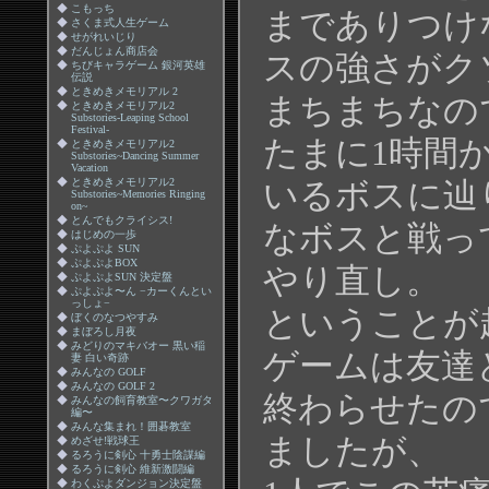
◆
こもっち
までありつけ
◆
さくま式人生ゲーム
◆
せがれいじり
◆
だんじょん商店会
スの強さがク
◆
ちびキャラゲーム 銀河英雄
伝説
◆
ときめきメモリアル 2
まちまちなの
◆
ときめきメモリアル2
Substories-Leaping School
Festival-
たまに1時間
◆
ときめきメモリアル2
Substories~Dancing Summer
Vacation
◆
ときめきメモリアル2
いるボスに辿
Substories~Memories Ringing
on~
◆
とんでもクライシス!
なボスと戦っ
◆
はじめの一歩
◆
ぷよぷよ SUN
◆
ぷよぷよBOX
やり直し。
◆
ぷよぷよSUN 決定盤
◆
ぷよぷよ〜ん −カーくんとい
っしょ−
ということが
◆
ぼくのなつやすみ
◆
まぼろし月夜
◆
みどりのマキバオー 黒い稲
ゲームは友達
妻 白い奇跡
◆
みんなの GOLF
◆
みんなの GOLF 2
終わらせたの
◆
みんなの飼育教室〜クワガタ
編〜
◆
みんな集まれ！囲碁教室
ましたが、
◆
めざせ!戦球王
◆
るろうに剣心 十勇士陰謀編
◆
るろうに剣心 維新激闘編
◆
わくぷよダンジョン決定盤