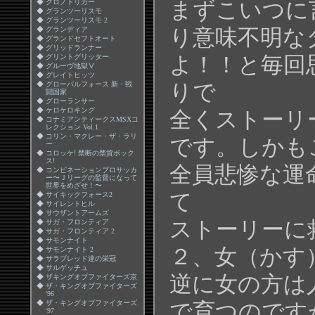
◆
クロノトリガー
まずこいつに
◆
グランツーリスモ
◆
グランツーリスモ 2
◆
グランディア
り意味不明な
◆
グランドセフトオート
◆
グリッドランナー
◆
グリントグリッター
よ！！と毎回
◆
グルーヴ地獄Ⅴ
◆
グレイトヒッツ
◆
グローバルフォース 新・戦
りで
闘国家
◆
グローランサー
◆
ケロケロキング
全くストーリ
◆
コナミアンティークスMSXコ
レクション Vol.1
◆
コリン・マクレー・ザ・ラリ
です。しかも
ー
◆
コロッケ! 禁断の禁貨ボック
ス!
全員悲惨な運
◆
コンビネーションプロサッカ
ー〜Ｊリーグの監督になって
世界をめざせ！〜
て
◆
サイキックフォース2
◆
サイレントヒル
◆
サウザントアームズ
ストーリーに
◆
サガ・フロンティア
◆
サガ・フロンティア 2
◆
サモンナイト
２、女（かす
◆
サモンナイト 2
◆
サラブレッド達の栄冠
◆
サルゲッチュ
逆に女の方は
◆
ザキングオブファイターズ京
◆
ザ・キングオブファイターズ
'96
◆
ザ・キングオブファイターズ
で育つのです
'97