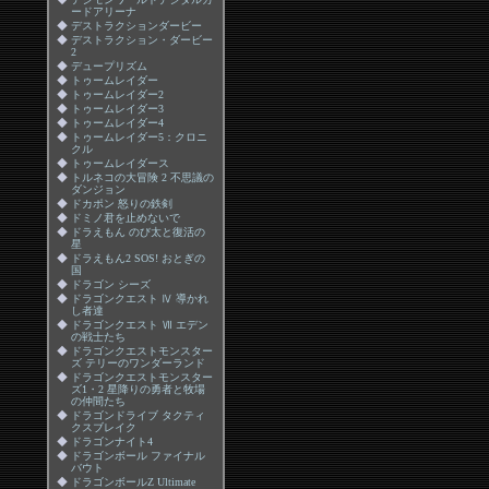
ードアリーナ
◆
デストラクションダービー
◆
デストラクション・ダービー
2
◆
デュープリズム
◆
トゥームレイダー
◆
トゥームレイダー2
◆
トゥームレイダー3
◆
トゥームレイダー4
◆
トゥームレイダー5：クロニ
クル
◆
トゥームレイダース
◆
トルネコの大冒険 2 不思議の
ダンジョン
◆
ドカポン 怒りの鉄剣
◆
ドミノ君を止めないで
◆
ドラえもん のび太と復活の
星
◆
ドラえもん2 SOS! おとぎの
国
◆
ドラゴン シーズ
◆
ドラゴンクエスト Ⅳ 導かれ
し者達
◆
ドラゴンクエスト Ⅶ エデン
の戦士たち
◆
ドラゴンクエストモンスター
ズ テリーのワンダーランド
◆
ドラゴンクエストモンスター
ズ1・2 星降りの勇者と牧場
の仲間たち
◆
ドラゴンドライブ タクティ
クスブレイク
◆
ドラゴンナイト4
◆
ドラゴンボール ファイナル
バウト
◆
ドラゴンボールZ Ultimate