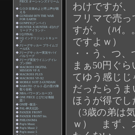
PIECE オーシャンズドリーム
わけですが、
!
◆
G.O.D 目覚めよと呼ぶ声が聴
える
フリマで売っ
◆
GUNDAM 0079 THE WAR
FOR EARTH
◆
GUNPEY(グンペイ)
すが。（ﾊｲ。。
◆
HUNTER X HUNTER ~幻のグ
リードアイランド~
◆
I.Q FINAL
ですよｗ）
◆
I.Q インテリジェントキュー
ブ
◆
Jリーグサッカー プライムゴ
ールEX
・・う、つ
◆
Jリーグサッカー実況サバイ
バルリーグ
◆
Jリーグ実況ウイニングイレ
まぁ50円ぐ
ブン2001
◆
MACROSS DIGITAL
MISSION VF-X
てゆう感じじ
◆
MACROSS PLUS
◆
MACROSS VF-X2
◆
MOBILE SUIT Z-GUNDAM
だったらうま
◆
NARUTO -ナルト-忍の里の陣
取り合戦
◆
NBA パワーダンカーズ3
ほうが得でし
◆
ONE PIECE とびだせ海賊
団！
◆
ONI零−復活−
◆
PAL-神犬伝説-
（3歳の弟は
◆
PANZER FRONT
◆
PANZER FRONT bis.
◆
PHILOSOMA
ｗ） まず、
◆
Pop'n Music
◆
Pop'n Music 2
◆
Pop'n music 5