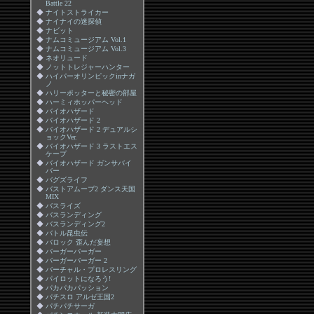
Battle 22
◆
ナイトストライカー
◆
ナイナイの迷探偵
◆
ナビット
◆
ナムコミュージアム Vol.1
◆
ナムコミュージアム Vol.3
◆
ネオリュード
◆
ノットトレジャーハンター
◆
ハイパーオリンピックinナガ
ノ
◆
ハリーポッターと秘密の部屋
◆
ハーミィホッパーヘッド
◆
バイオハザード
◆
バイオハザード 2
◆
バイオハザード 2 デュアルシ
ョックVer.
◆
バイオハザード 3 ラストエス
ケープ
◆
バイオハザード ガンサバイ
バー
◆
バグズライフ
◆
バストアムーブ2 ダンス天国
MIX
◆
バスライズ
◆
バスランディング
◆
バスランディング2
◆
バトル昆虫伝
◆
バロック 歪んだ妄想
◆
バーガーバーガー
◆
バーガーバーガー 2
◆
バーチャル・プロレスリング
◆
パイロットになろう!
◆
パカパカパッション
◆
パチスロ アルゼ王国2
◆
パチパチサーガ