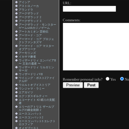
◆
アイシア
URL:
◆
アストロノーカ
◆
アランドラ
◆
アークザラッド
◆
アークザラッド 2
Comments:
◆
アークザラッド 3
◆
アークザラッド・モンスター
ゲームwithカジノゲーム
◆
アートカミオン 芸術伝
◆
アーマード・コア
◆
アーマード・コア プロジェ
クトファンタズマ
◆
アーマード・コア マスター
オブアリーナ
◆
アーモリンズ
◆
イカサマ麻雀
◆
ウィザードリィ エンパイアII
〜 王女の遺産 〜
◆
ウィザードリィ リルガミン
サーガ
◆
ウィザードリィVII
◆
ウイニング・ポスト2ファイ
Remember personal info?
Yes
N
ナル97
◆
ウエルトオブイストリア
◆
ウンジャマ・ラミー
◆
エアガイツ
◆
エクソダスギルティー
◆
エコーナイト #2 眠りの支配
者
◆
エリーのアトリエ ザールブ
ルグの錬金術師 2
◆
エースコンバット
◆
エースコンバット2
◆
エースコンバット3 エレクト
ロスフィア
◆
オメガブースト