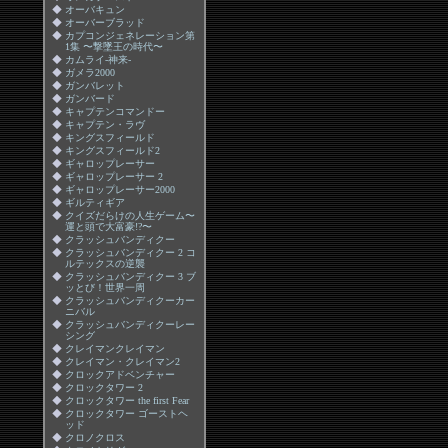
◆
オーバキュン
◆
オーバーブラッド
◆
カプコンジェネレーション第
1集 〜撃墜王の時代〜
◆
カムライ-神来-
◆
ガメラ2000
◆
ガンバレット
◆
ガンバード
◆
キャプテンコマンドー
◆
キャプテン・ラヴ
◆
キングスフィールド
◆
キングスフィールド2
◆
ギャロップレーサー
◆
ギャロップレーサー 2
◆
ギャロップレーサー2000
◆
ギルティギア
◆
クイズだらけの人生ゲーム〜
運と頭で大富豪!?〜
◆
クラッシュバンディクー
◆
クラッシュバンディクー 2 コ
ルテックスの逆襲
◆
クラッシュバンディクー 3 ブ
ッとび！世界一周
◆
クラッシュバンディクーカー
ニバル
◆
クラッシュバンディクーレー
シング
◆
クレイマンクレイマン
◆
クレイマン・クレイマン2
◆
クロックアドベンチャー
◆
クロックタワー 2
◆
クロックタワー the first Fear
◆
クロックタワー ゴーストヘ
ッド
◆
クロノクロス