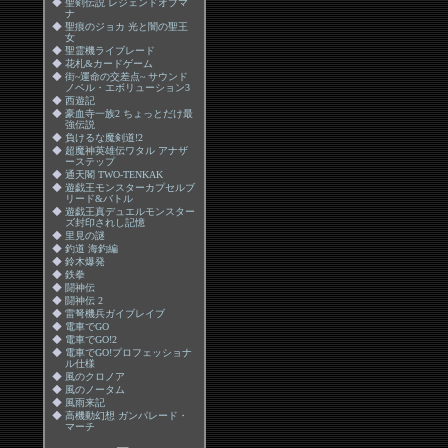
◆
聖剣伝説 レジェンドオブマ
ナ
◆
聖痕のジョカ 光と闇の聖王
女
◆
聖霊機ライブレード
◆
花札&カードゲーム
◆
街~運命の交差点~ サウンド
ノベル・エボリューション3
◆
西遊記
◆
豪血寺一族2 ちょっとだけ最
強伝説
◆
負けるな魔剣道!2
◆
超魔神英雄伝ワタル アナザ
ーステップ
◆
通天閣 TWO-TENKAK
◆
遊戯王モンスターカプセルブ
リード&バトル
◆
遊戯王真デュエルモンスター
ズ封印されし記憶
◆
里見の謎
◆
釣道 海釣編
◆
鈴木爆発
◆
鉄拳
◆
闘神伝
◆
闘神伝 2
◆
雷弩機兵ガイブレイブ
◆
電車でGO
◆
電車でGO!2
◆
電車でGO!プロフェッショナ
ル仕様
◆
風のクロノア
◆
風のノータム
◆
風雨来記
◆
高機動幻想 ガンパレード・
マーチ