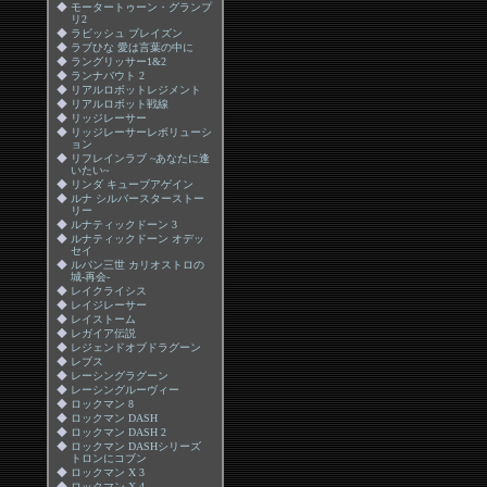
◆
モータートゥーン・グランプ
リ2
◆
ラビッシュ ブレイズン
◆
ラブひな 愛は言葉の中に
◆
ラングリッサー1&2
◆
ランナバウト 2
◆
リアルロボットレジメント
◆
リアルロボット戦線
◆
リッジレーサー
◆
リッジレーサーレボリューシ
ョン
◆
リフレインラブ ~あなたに逢
いたい~
◆
リンダ キューブアゲイン
◆
ルナ シルバースターストー
リー
◆
ルナティックドーン 3
◆
ルナティックドーン オデッ
セイ
◆
ルパン三世 カリオストロの
城-再会-
◆
レイクライシス
◆
レイジレーサー
◆
レイストーム
◆
レガイア伝説
◆
レジェンドオブドラグーン
◆
レブス
◆
レーシングラグーン
◆
レーシングルーヴィー
◆
ロックマン 8
◆
ロックマン DASH
◆
ロックマン DASH 2
◆
ロックマン DASHシリーズ
トロンにコブン
◆
ロックマン X 3
◆
ロックマン X 4