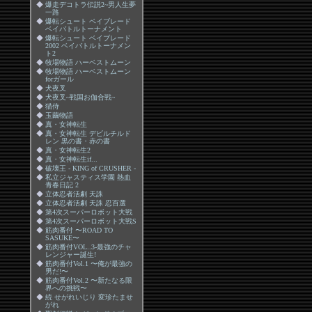
◆
爆走デコトラ伝説2~男人生夢
一路
◆
爆転シュート ベイブレード
ベイバトルトーナメント
◆
爆転シュート ベイブレード
2002 ベイバトルトーナメン
ト2
◆
牧場物語 ハーベストムーン
◆
牧場物語 ハーベストムーン
forガール
◆
犬夜叉
◆
犬夜叉~戦国お伽合戦~
◆
猫侍
◆
玉繭物語
◆
真・女神転生
◆
真・女神転生 デビルチルド
レン 黒の書・赤の書
◆
真・女神転生2
◆
真・女神転生if...
◆
破壊王 - KING of CRUSHER -
◆
私立ジャスティス学園 熱血
青春日記 2
◆
立体忍者活劇 天誅
◆
立体忍者活劇 天誅 忍百選
◆
第4次スーパーロボット大戦
◆
第4次スーパーロボット大戦S
◆
筋肉番付 〜ROAD TO
SASUKE〜
◆
筋肉番付VOL..3-最強のチャ
レンジャー誕生!
◆
筋肉番付Vol.1 〜俺が最強の
男だ!〜
◆
筋肉番付Vol.2 〜新たなる限
界への挑戦〜
◆
続 せがれいじり 変珍たませ
がれ