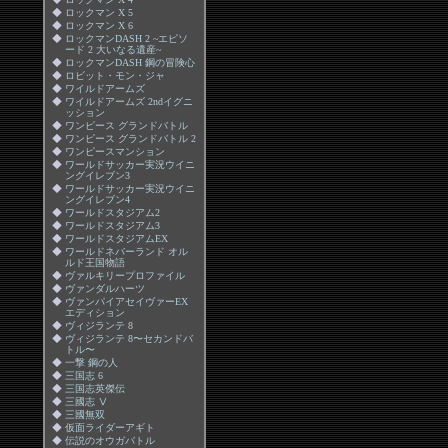
◆
ロックマン X 5
◆
ロックマン X 6
◆
ロックマンDASH 2 ~エピソ
ード 2 大いなる遺産~
◆
ロックマンDASH 鋼の冒険心
◆
ロビット・モン・ジャ
◆
ワイルドアームズ
◆
ワイルドアームズ 2ndイグニ
ッション
◆
ワンピース グランドバトル
◆
ワンピース グランドバトル 2
◆
ワンピースマンション
◆
ワールドサッカー実況ウイニ
ングイレブン3
◆
ワールドサッカー実況ウイニ
ングイレブン4
◆
ワールドスタジアム2
◆
ワールドスタジアム3
◆
ワールドスタジアムEX
◆
ワールドネバーランド オル
ルド王国物語
◆
ヴァルキリープロファイル
◆
ヴァンダルハーツ
◆
ヴァンパイアセイヴァーEX
エディション
◆
ヴィジランテ 8
◆
ヴィジランテ 8〜セカンドバ
トル〜
◆
一撃 鋼の人
◆
三国志 6
◆
三国志英傑伝
◆
三國志 Ⅴ
◆
三國無双
◆
仮面ライダーアギト
◆
伝説のオウガバトル