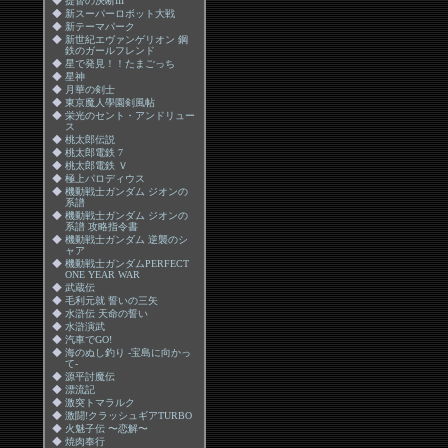
◆
提督の決断III
◆
新スーパーロボット大戦
◆
新テーマパーク
◆
新世紀エヴァンゲリオン 鋼
鉄のガールフレンド
◆
星で発見！！たまごっち
◆
星神
◆
月華の剣士
◆
東京魔人學園剣風帖
◆
栄光のセント・アンドリュー
ス
◆
桃太郎伝説
◆
桃太郎電鉄 7
◆
桃太郎電鉄 Ｖ
◆
極上パロディウス
◆
機動戦士ガンダム ジオンの
系譜
◆
機動戦士ガンダム ジオンの
系譜 攻略指令書
◆
機動戦士ガンダム 逆襲のシ
ャア
◆
機動戦士ガンダムPERFECT
ONE YEAR WAR
◆
武蔵伝
◆
毛利元就 誓いの三矢
◆
水滸伝 天命の誓い
◆
水滸演武
◆
汽車でGO!
◆
海のぬし釣り -宝島に向かっ
て-
◆
源平討魔伝
◆
漂流記
◆
激突トマラルク
◆
激闘!クラッシュギアTURBO
◆
火魅子伝 〜恋解〜
◆
焼肉奉行