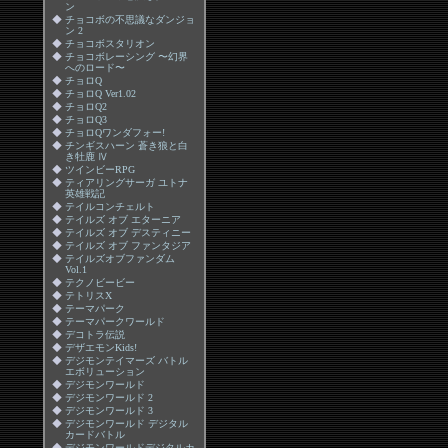
ン
◆
チョコボの不思議なダンジョ
ン 2
◆
チョコボスタリオン
◆
チョコボレーシング 〜幻界
へのロード〜
◆
チョロQ
◆
チョロQ Ver1.02
◆
チョロQ2
◆
チョロQ3
◆
チョロQワンダフォー!
◆
チンギスハーン 蒼き狼と白
き牡鹿 Ⅳ
◆
ツインビーRPG
◆
ティアリングサーガ ユトナ
英雄戦記
◆
テイルコンチェルト
◆
テイルズ オブ エターニア
◆
テイルズ オブ デスティニー
◆
テイルズ オブ ファンタジア
◆
テイルズオブファンダム
Vol.1
◆
テクノビービー
◆
テトリスX
◆
テーマパーク
◆
テーマパークワールド
◆
デコトラ伝説
◆
デザエモンKids!
◆
デジモンテイマーズ バトル
エボリューション
◆
デジモンワールド
◆
デジモンワールド 2
◆
デジモンワールド 3
◆
デジモンワールド デジタル
カードバトル
◆
デジモンワールドデジタルカ