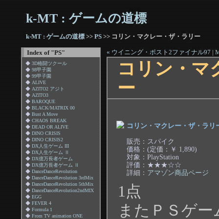
k-MT : ゲームの道標
k-MT : ゲームの道標
>>
PS
>> コリン・マクレー・ザ・ラリー
« ウイニング・ポスト2ファイナル97
|
M
Index of "PS"
コリン・マ
◆
3D格闘ツクール
◆
98甲子園
◆
99甲子園
ー
◆
ALIVE
◆
AZITO2 アジト
◆
AZITO3
◆
BAROQUE
◆
BLACK/MATRIX 00
◆
Bust A Move
◆
CHAOS BREAK
コリン・マクレー・ザ・ラリー PS 
◆
DEAD OR ALIVE
◆
DINO CRISIS
◆
DINO CRISIS2
販売：スパイク
◆
DX人生ゲーム III
価格：(定価：￥ 1,890)
◆
DX人生ゲーム Ⅱ
対象：PlayStation
◆
DX億万長者ゲーム
評価：★★★☆☆
◆
DX億万長者ゲーム Ⅱ
詳細：
アマゾン商品ページ
◆
DanceDanceRevolution
◆
DanceDanceRevolution 3rdMix
◆
DanceDanceRevolution 5thMix
1点
◆
DanceDanceRevolution2ndMIX
◆
EGG
◆
FEVER 4
またＰＳゲー
◆
Formula 1
◆
From TV animation ONE