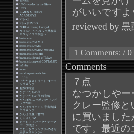
ームを見かけ
◆
ToHeart
◆
UFO 〜a day in the life〜
◆
UNO
がいいですよ
◆
X-MEN MUTANT
ACADEMY2
◆
XI [sai]
reviewed by
◆
XI[sai]JUMBO
◆
ZERO4 Champ Doozy-J
◆
ZOIDS2 〜ヘリック共和国
ＶＳガイロス帝国〜
◆
beatmania
◆
beatmania 2nd MIX
◆
beatmania 5thMix
1 Comments: / 0
◆
beatmania 6thMIX+coreMIX
◆
beatmania Best hits
◆
beatmania Sound of Tokyo
◆
beatmania append GOTTAMIX
Comments
◆
infinity
◆
moon
◆
serial experiments lain
◆
…いる!
７点
◆
いただきストリート ゴージ
ャスキング
◆
お嬢様特急
なつかしやー
◆
かまいたちの夜
◆
かまいたちの夜 特別編
◆
がんばれ!ニッポン!オリンピ
クレー監修と
ック2000
◆
がんばれゴエモン 宇宙海賊
アコギング
に買いました
◆
がんばれ森川君2号
◆
くるりんPA!
◆
ぐーちょDEパーク〜テーマ
です。最近の
パーク物語〜
◆
ことぶきグランプリ~めざせ
原チャリキング~