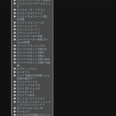
◆
ストリートファイターZERO3
◆
ストリートレーサーエクスト
ラ
◆
スパイロ・ザ・ドラゴン
◆
スペクトラルフォース
◆
スペクトラルフォース 愛し
き邪悪
◆
スペクトラルフォース2
◆
スマッシュコート
◆
スマッシュコート 2
◆
スマッシュコート 3
◆
スーパーヒーロー作戦
◆
スーパーヒーロー作戦 ダイ
ダルの野望
◆
スーパーブラックバスX
◆
スーパーロボット大戦 EX
◆
スーパーロボット大戦 F
◆
スーパーロボット大戦 α
◆
スーパーロボット大戦 α外伝
◆
スーパーロボット大戦F 完結
編
◆
セプテントリオン
◆
ゼノギアス
◆
ゾイド 帝国VS共和国〜メカ
生体の遺伝子〜
◆
タイムクライシス
◆
タクティクスオウガ
◆
ダイス DE チョコボ
◆
ダブルキャスト
◆
ダライアス外伝
◆
ダンジョンクリエイター
◆
ダンスダンスレボリューショ
ン ディズニーズ レイブ
◆
ダービースタリオン99
◆
チャルメラ
◆
チョコボの不思議なダンジョ