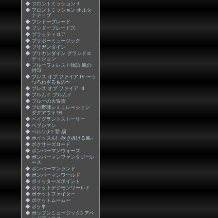
◆
フロントミッション 3
◆
フロントミッション オルタ
ナティブ
◆
ブシドーブレード
◆
ブシドーブレード弐
◆
ブラッティロア
◆
ブラボーミュージック
◆
ブリガンダイン
◆
ブリガンダイン グランドエ
ディション
◆
ブルーフォレスト物語 風の
封印
◆
ブレス オブ ファイア IV 〜う
つろわざるもの〜
◆
ブレス オブ ファイア Ⅲ
◆
プルムイ プルムイ
◆
プルーの大冒険
◆
プロ野球シミュレーション
ダグアウト‘99
◆
ベイグラントストーリー
◆
ペプシマン
◆
ペルソナ2 罪 罰
◆
ホイッスル! ~吹き抜ける風~
◆
ボクサーズロード
◆
ボンバーマンウォーズ
◆
ボンバーマンファンタジーレ
ース
◆
ボンバーマンランド
◆
ボンバーマンワールド
◆
ポイッターズポイント
◆
ポケットデジモンワールド
◆
ポケットファイター
◆
ポケットムームー
◆
ポケ単
◆
ポップンミュージック3 アペ