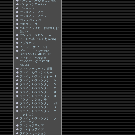
◆
パチンコホール 新装大開店
◆
パックマンワールド
◆
パネキット
◆
パラサイト・イヴ
◆
パラサイト・イヴ 2
◆
パラッパラッパー
◆
パロウォーズ
◆
パロディウスだ 神話からお
笑いへ
◆
パンツァーフロント bis
◆
ヒカルの碁 平安幻想異聞録
◆
ビブリボン
◆
ビヨンド ザ ビヨンド
◆
ビートマニアFeaturing
DREAMS COME TRUE
◆
ピノビィーの大冒険
PINOBEE・QUEST OF
HEART
◆
ファイアーウーマン纏組
◆
ファイナルファンタジー
◆
ファイナルファンタジー Ⅱ
◆
ファイナルファンタジー Ⅳ
◆
ファイナルファンタジー Ⅴ
◆
ファイナルファンタジー Ⅵ
◆
ファイナルファンタジー Ⅶ
◆
ファイナルファンタジー Ⅶ
インターナショナル
◆
ファイナルファンタジー Ⅷ
◆
ファイナルファンタジー Ⅸ
◆
ファイナルファンタジー コ
レクション
◆
ファイナルファンタジー タ
クティクス
◆
ファンタステップ
◆
フィッシュアイズ
◆
フロントミッション