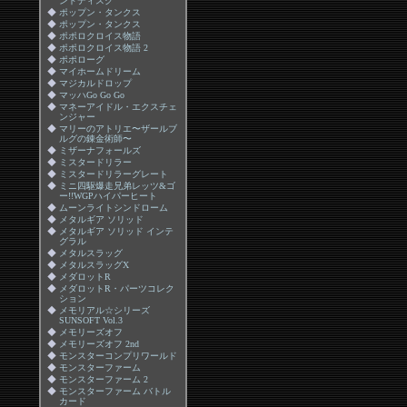
ンドディスク
◆
ポップン・タンクス
◆
ポップン・タンクス
◆
ポポロクロイス物語
◆
ポポロクロイス物語 2
◆
ポポローグ
◆
マイホームドリーム
◆
マジカルドロップ
◆
マッハGo Go Go
◆
マネーアイドル・エクスチェ
ンジャー
◆
マリーのアトリエ〜ザールブ
ルグの錬金術師〜
◆
ミザーナフォールズ
◆
ミスタードリラー
◆
ミスタードリラーグレート
◆
ミニ四駆爆走兄弟レッツ&ゴ
ー!!WGPハイパーヒート
◆
ムーンライトシンドローム
◆
メタルギア ソリッド
◆
メタルギア ソリッド インテ
グラル
◆
メタルスラッグ
◆
メタルスラッグX
◆
メダロットR
◆
メダロットR・パーツコレク
ション
◆
メモリアル☆シリーズ
SUNSOFT Vol.3
◆
メモリーズオフ
◆
メモリーズオフ 2nd
◆
モンスターコンプリワールド
◆
モンスターファーム
◆
モンスターファーム 2
◆
モンスターファーム バトル
カード