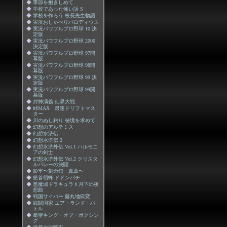
◆
季節を抱きしめて
◆
学校であった怖い話 S
◆
学校を作ろう 校長先生物語
◆
実況おしゃべりパロディウス
◆
実況パワフルプロ野球 10 決
定版
◆
実況パワフルプロ野球 2000
決定版
◆
実況パワフルプロ野球 97開
幕版
◆
実況パワフルプロ野球 98開
幕版
◆
実況パワフルプロ野球 99 決
定版
◆
実況パワフルプロ野球 99開
幕版
◆
封神演義 仙界大戦
◆
峠MAX 最速ドリフトマス
ター
◆
川のぬし釣り 秘境を求めて
◆
幻想のアルテミス
◆
幻想水滸伝
◆
幻想水滸伝 2
◆
幻想水滸外伝 Vol.1 ハルモニ
アの剣士
◆
幻想水滸外伝 Vol.2 クリスタ
ルバレーの決闘
◆
影牢〜刻命館 真章〜
◆
怒首領蜂 ドドンパチ
◆
悪魔城ドラキュラＸ月下の夜
想曲
◆
戦国サイバー 藤丸地獄変
◆
戦闘国家 エア・ランド・バ
トル
◆
拳聖キング・オブ・ボクシン
グ