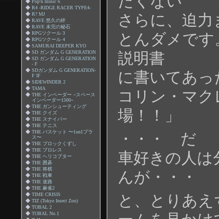
たくない
◆
Pop'n music 6
◆
R4 -RIDGE RACER TYPE4-
◆
R? MJ
さらに、迫力
◆
RAVE 悠久の絆
◆
RAVE 未完の秘石
◆
RPGツクール 3
とんダメで
◆
RPGツクール 4
◆
SAMURAI DEEPER KYO
◆
SD ガンダム G GENERATION
説明書
◆
SD ガンダム G GENERATION
- F
◆
SDガンダム G GENERATION-
に書いてあっ
F IF
◆
SIDEWINDER 2
◆
TAMA
コリン・マク
◆
THE インベーダー ~スペース
インベーダー1500~
◆
THE ガンシューティング
場！！」
◆
THE クイズ
◆
THE スナイパー
◆
THE テニス
◆
THE バスケット 〜1on1プラ
・・・ 
ス〜
◆
THE ブロックくずし
◆
THE プロレス
車好きの人は
◆
THE ヘリコプター
◆
THE 囲碁
◆
THE 将棋
んが・・・
◆
THE 戦車
◆
THE 迷路
◆
THE 麻雀2
◆
TIME CRISIS
と、とりあえ
◆
TIZ (Tokyo Insect Zoo)
◆
TOBAL 2
◆
TOBAL No.1