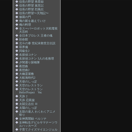
◆
信長の野望 将星録
◆
信長の野望 嵐世記
◆
信長の野望 烈風伝
◆
信長の野望〜天翔記〜
◆
修羅の門
◆
俺の屍を越えていけ
◆
俺の料理
◆
全スーパーロボット大戦電視
大百科
◆
全日本プロレス 王者の魂
◆
刻命館
◆
北斗の拳 世紀末救世主伝説
◆
双界儀
◆
同級生2
◆
名探偵コナン
◆
名探偵コナン 3人の名推理
◆
夕闇通り探検隊
◆
夜想曲
◆
夜想曲2
◆
大幽霊屋敷
◆
大航海時代2
◆
天使のしっぽ
◆
天空のレストラン
◆
天空のレストラン
Hello!Project Ver.
◆
天誅 2
◆
天誅 忍凱旋
◆
太閤立志伝 Ⅲ
◆
太陽のしっぽ
◆
太鼓の達人 わくわくアニメ
祭り
◆
女神異聞録 ペルソナ
◆
女神転生デビルサマナーソウ
ルハッカーズ
◆
子育てクイズマイエンジェル