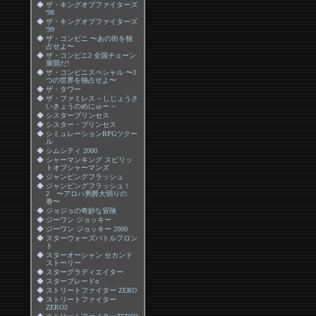
◆
ザ・キングオブファイターズ
'98
◆
ザ・キングオブファイターズ
'99
◆
ザ・コンビニ 〜あの街を独
占せよ〜
◆
ザ・コンビニ2 全国チェーン
展開だ!
◆
ザ・コンビニスペシャル 〜3
つの世界を独占せよ〜
◆
ザ・タワー
◆
ザ・ファミレス ~ しじょうさ
いきょうのめにゅー ~
◆
シスタープリンセス
◆
シスター・プリンセス
◆
シミュレーションRPGツクー
ル
◆
シムシティ 2000
◆
シャーマンキング スピリッ
トオブシャーマンズ
◆
ジャンピングフラッシュ
◆
ジャンピングフラッシュ！
2 〜アロハ男爵大弱りの
巻〜
◆
ジョジョの奇妙な冒険
◆
ジーワン ジョッキー
◆
ジーワン ジョッキー 2000
◆
スターウォーズバトルフロン
ト
◆
スターオーシャン セカンド
ストーリー
◆
スターグラディエイター
◆
スターブレードα
◆
ストリートファイター ZERO
◆
ストリートファイター
ZERO2