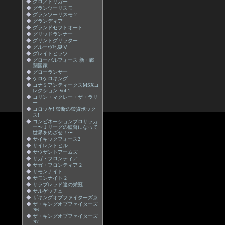
◆
クロノトリガー
◆
グランツーリスモ
◆
グランツーリスモ 2
◆
グランディア
◆
グランドセフトオート
◆
グリッドランナー
◆
グリントグリッター
◆
グルーヴ地獄Ⅴ
◆
グレイトヒッツ
◆
グローバルフォース 新・戦
闘国家
◆
グローランサー
◆
ケロケロキング
◆
コナミアンティークスMSXコ
レクション Vol.1
◆
コリン・マクレー・ザ・ラリ
ー
◆
コロッケ! 禁断の禁貨ボック
ス!
◆
コンビネーションプロサッカ
ー〜Ｊリーグの監督になって
世界をめざせ！〜
◆
サイキックフォース2
◆
サイレントヒル
◆
サウザントアームズ
◆
サガ・フロンティア
◆
サガ・フロンティア 2
◆
サモンナイト
◆
サモンナイト 2
◆
サラブレッド達の栄冠
◆
サルゲッチュ
◆
ザキングオブファイターズ京
◆
ザ・キングオブファイターズ
'96
◆
ザ・キングオブファイターズ
'97