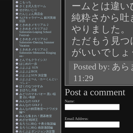
◆
こもっち
ームとは違い
◆
さくま式人生ゲーム
◆
せがれいじり
◆
だんじょん商店会
純粋さから吐
◆
ちびキャラゲーム 銀河英雄
伝説
◆
ときめきメモリアル 2
やりました。
◆
ときめきメモリアル2
Substories-Leaping School
Festival-
ただもう見つ
◆
ときめきメモリアル2
Substories~Dancing Summer
Vacation
がいいでしょ
◆
ときめきメモリアル2
Substories~Memories Ringing
on~
◆
とんでもクライシス!
◆
はじめの一歩
Posted by: あ
◆
ぷよぷよ SUN
◆
ぷよぷよBOX
◆
ぷよぷよSUN 決定盤
11:29
◆
ぷよぷよ〜ん −カーくんとい
っしょ−
◆
ぼくのなつやすみ
Post a comment
◆
まぼろし月夜
◆
みどりのマキバオー 黒い稲
妻 白い奇跡
Name:
◆
みんなの GOLF
◆
みんなの GOLF 2
◆
みんなの飼育教室〜クワガタ
編〜
◆
みんな集まれ！囲碁教室
Email Address:
◆
めざせ!戦球王
◆
るろうに剣心 十勇士陰謀編
◆
るろうに剣心 維新激闘編
◆
わくぷよダンジョン決定盤