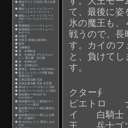
す。大王モー
◆
爆走デコトラ伝説2~男人生夢
一路
て、最後に姿
◆
爆転シュート ベイブレード
ベイバトルトーナメント
◆
爆転シュート ベイブレード
2002 ベイバトルトーナメン
氷の魔王も、
ト2
◆
牧場物語 ハーベストムーン
◆
牧場物語 ハーベストムーン
戦うので、長
forガール
◆
犬夜叉
◆
犬夜叉~戦国お伽合戦~
す。カイのフ
◆
猫侍
◆
玉繭物語
◆
真・女神転生
と、負けてし
◆
真・女神転生 デビルチルド
レン 黒の書・赤の書
◆
真・女神転生2
す。
◆
真・女神転生if...
◆
破壊王 - KING of CRUSHER -
◆
私立ジャスティス学園 熱血
青春日記 2
∮使
◆
立体忍者活劇 天誅
◆
立体忍者活劇 天誅 忍百選
◆
第4次スーパーロボット大戦
クター∮
◆
第4次スーパーロボット大戦S
◆
筋肉番付 〜ROAD TO
SASUKE〜
ピエトロ 
◆
筋肉番付VOL..3-最強のチャ
レンジャー誕生!
◆
筋肉番付Vol.1 〜俺が最強の
イ 白騎士
男だ!〜
◆
筋肉番付Vol.2 〜新たなる限
界への挑戦〜
◆
続 せがれいじり 変珍たませ
王 兵士ゴ
がれ