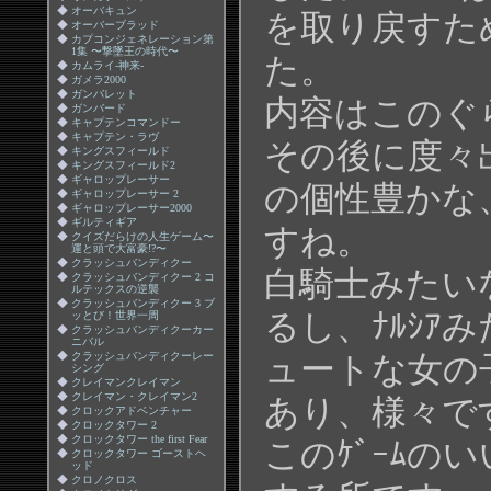
◆
オーバキュン
を取り戻すた
◆
オーバーブラッド
◆
カプコンジェネレーション第
1集 〜撃墜王の時代〜
た。
◆
カムライ-神来-
◆
ガメラ2000
◆
ガンバレット
内容はこのぐ
◆
ガンバード
◆
キャプテンコマンドー
◆
キャプテン・ラヴ
その後に度々
◆
キングスフィールド
◆
キングスフィールド2
◆
ギャロップレーサー
の個性豊かな
◆
ギャロップレーサー 2
◆
ギャロップレーサー2000
◆
ギルティギア
すね。
◆
クイズだらけの人生ゲーム〜
運と頭で大富豪!?〜
◆
クラッシュバンディクー
白騎士みたい
◆
クラッシュバンディクー 2 コ
ルテックスの逆襲
◆
クラッシュバンディクー 3 ブ
るし、ﾅﾙｼｱ
ッとび！世界一周
◆
クラッシュバンディクーカー
ニバル
◆
クラッシュバンディクーレー
ュートな女の
シング
◆
クレイマンクレイマン
◆
クレイマン・クレイマン2
あり、様々で
◆
クロックアドベンチャー
◆
クロックタワー 2
◆
クロックタワー the first Fear
このｹﾞｰﾑの
◆
クロックタワー ゴーストヘ
ッド
◆
クロノクロス