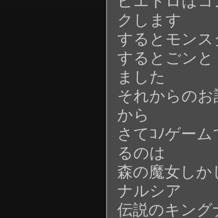
ピエトロはコ
クします
するとモンス
するとごンと
ました
それからのお
から
さてｺﾉゲー
るのは
森の魔女しか
ナルシア
伝説のキング