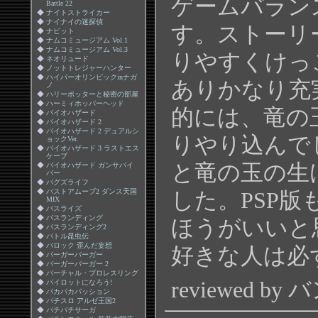
ゲームバラン
Battle 22
◆
ナイトストライカー
◆
ナイナイの迷探偵
す。ストーリ
◆
ナビット
◆
ナムコミュージアム Vol.1
◆
ナムコミュージアム Vol.3
りやすくけっ
◆
ネオリュード
◆
ノットトレジャーハンター
◆
ハイパーオリンピックinナガ
ありかなり充
ノ
◆
ハリーポッターと秘密の部屋
◆
ハーミィホッパーヘッド
的には、竜の
◆
バイオハザード
◆
バイオハザード 2
◆
バイオハザード 2 デュアルシ
りやり込んで
ョックVer.
◆
バイオハザード 3 ラストエス
ケープ
と竜の玉の生
◆
バイオハザード ガンサバイ
バー
◆
バグズライフ
◆
バストアムーブ2 ダンス天国
した。PSP版
MIX
◆
バスライズ
◆
バスランディング
ほうがいいと
◆
バスランディング2
◆
バトル昆虫伝
◆
バロック 歪んだ妄想
好きな人は必
◆
バーガーバーガー
◆
バーガーバーガー 2
◆
バーチャル・プロレスリング
reviewed by
◆
パイロットになろう!
◆
パカパカパッション
◆
パチスロ アルゼ王国2
◆
パチパチサーガ