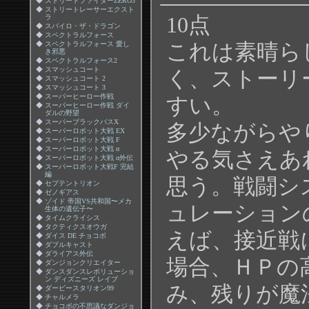
◆
ストリートファイターZERO3
◆
ストリートレーサーエクスト
ラ
10点
◆
スパイロ・ザ・ドラゴン
◆
スペクトラルフォース
◆
スペクトラルフォース 愛し
これは素晴ら
き邪悪
◆
スペクトラルフォース2
◆
スマッシュコート
く、ストーリ
◆
スマッシュコート 2
◆
スマッシュコート 3
◆
スーパーヒーロー作戦
すい。
◆
スーパーヒーロー作戦 ダイ
ダルの野望
◆
スーパーブラックバスX
多少ながらや
◆
スーパーロボット大戦 EX
◆
スーパーロボット大戦 F
◆
スーパーロボット大戦 α
やる気さえあ
◆
スーパーロボット大戦 α外伝
◆
スーパーロボット大戦F 完結
編
思う。戦闘シ
◆
セプテントリオン
◆
ゼノギアス
◆
ゾイド 帝国VS共和国〜メカ
ュレーション
生体の遺伝子〜
◆
タイムクライシス
◆
タクティクスオウガ
えば、接近戦
◆
ダイス DE チョコボ
◆
ダブルキャスト
◆
ダライアス外伝
場合、ＨＰの
◆
ダンジョンクリエイター
◆
ダンスダンスレボリューショ
ン ディズニーズ レイブ
み、残りが魔
◆
ダービースタリオン99
◆
チャルメラ
◆
チョコボの不思議なダンジョ