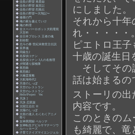
◆
信長の野望 将星録
◆
信長の野望 嵐世記
にしました。
◆
信長の野望 烈風伝
◆
信長の野望〜天翔記〜
◆
修羅の門
それから十年
◆
俺の屍を越えていけ
◆
俺の料理
◆
全スーパーロボット大戦電視
れ・・・・・
大百科
◆
全日本プロレス 王者の魂
◆
刻命館
ピエトロ王子
◆
北斗の拳 世紀末救世主伝説
◆
双界儀
◆
同級生2
十歳の誕生日
◆
名探偵コナン
◆
名探偵コナン 3人の名推理
◆
夕闇通り探検隊
そしてその
◆
夜想曲
◆
夜想曲2
◆
大幽霊屋敷
話は始まるの
◆
大航海時代2
◆
天使のしっぽ
◆
天空のレストラン
ストーリの出
◆
天空のレストラン
Hello!Project Ver.
◆
天誅 2
◆
天誅 忍凱旋
内容です。
◆
太閤立志伝 Ⅲ
◆
太陽のしっぽ
◆
太鼓の達人 わくわくアニメ
このときのム
祭り
◆
女神異聞録 ペルソナ
◆
女神転生デビルサマナーソウ
も綺麗で、竜
ルハッカーズ
◆
子育てクイズマイエンジェル