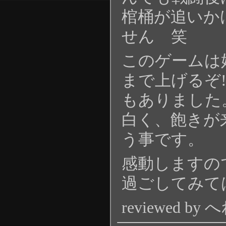
棺桶が追いか
せん 笑
このゲームは
まで上げるぞ
もありました
白く、飽きが
う事です。
感動しますの
過ごしてみて
reviewed by