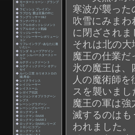
◆
モータートゥーン・グランプ
リ2
寒波が襲った
◆
ラビッシュ ブレイズン
◆
ラブひな 愛は言葉の中に
◆
ラングリッサー1&2
吹雪にみまわ
◆
ランナバウト 2
◆
リアルロボットレジメント
◆
リアルロボット戦線
に閉ざされま
◆
リッジレーサー
◆
リッジレーサーレボリューシ
ョン
それは北の大
◆
リフレインラブ ~あなたに逢
いたい~
◆
リンダ キューブアゲイン
魔王の仕業だ
◆
ルナ シルバースターストー
リー
◆
ルナティックドーン 3
氷の魔王は、
◆
ルナティックドーン オデッ
セイ
◆
ルパン三世 カリオストロの
人の魔術師を
城-再会-
◆
レイクライシス
◆
レイジレーサー
スを襲いまし
◆
レイストーム
◆
レガイア伝説
◆
レジェンドオブドラグーン
魔王の軍は強
◆
レブス
◆
レーシングラグーン
◆
レーシングルーヴィー
滅するのはも
◆
ロックマン 8
◆
ロックマン DASH
◆
ロックマン DASH 2
われました。
◆
ロックマン DASHシリーズ
トロンにコブン
◆
ロックマン X 3
◆
ロックマン X 4