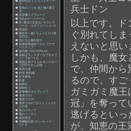
◆
聖剣伝説 レジェンドオブマ
ナ
兵士ドン
◆
聖痕のジョカ 光と闇の聖王
女
◆
聖霊機ライブレード
◆
花札&カードゲーム
以上です。ド
◆
街~運命の交差点~ サウンド
ノベル・エボリューション3
◆
西遊記
ぐ別れてしま
◆
豪血寺一族2 ちょっとだけ最
強伝説
◆
負けるな魔剣道!2
えないと思い
◆
超魔神英雄伝ワタル アナザ
ーステップ
◆
通天閣 TWO-TENKAK
しかも、魔女
◆
遊戯王モンスターカプセルブ
リード&バトル
◆
遊戯王真デュエルモンスター
ズ封印されし記憶
で、仲間から
◆
里見の謎
◆
釣道 海釣編
◆
鈴木爆発
るので、すご
◆
鉄拳
◆
闘神伝
◆
闘神伝 2
ガミガミ魔王
◆
雷弩機兵ガイブレイブ
◆
電車でGO
◆
電車でGO!2
冠」を奪って
◆
電車でGO!プロフェッショナ
ル仕様
◆
風のクロノア
逃げるといっ
◆
風のノータム
◆
風雨来記
◆
高機動幻想 ガンパレード・
が、知恵の王
マーチ