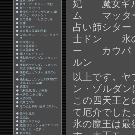
妃 魔女ギ
◆
提督の決断III
◆
新スーパーロボット大戦
◆
新テーマパーク
ム マッ
◆
新世紀エヴァンゲリオン 鋼
鉄のガールフレンド
◆
星で発見！！たまごっち
◆
星神
占い師シタ
◆
月華の剣士
◆
東京魔人學園剣風帖
◆
栄光のセント・アンドリュー
士ドン 氷
ス
◆
桃太郎伝説
◆
桃太郎電鉄 7
ー カウパ
◆
桃太郎電鉄 Ｖ
◆
極上パロディウス
◆
機動戦士ガンダム ジオンの
ルン
系譜
◆
機動戦士ガンダム ジオンの
系譜 攻略指令書
◆
機動戦士ガンダム 逆襲のシ
以上です。ヤ
ャア
◆
機動戦士ガンダムPERFECT
ONE YEAR WAR
ン・ゾルダン
◆
武蔵伝
◆
毛利元就 誓いの三矢
◆
水滸伝 天命の誓い
この四天王と
◆
水滸演武
◆
汽車でGO!
◆
海のぬし釣り -宝島に向かっ
て厄介でした
て-
◆
源平討魔伝
◆
漂流記
氷の魔王は最
◆
激突トマラルク
◆
激闘!クラッシュギアTURBO
◆
火魅子伝 〜恋解〜
◆
焼肉奉行