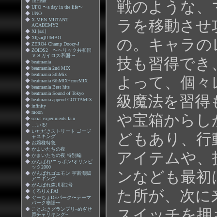
◆
ToHeart
戦のような、
◆
UFO 〜a day in the life〜
◆
UNO
◆
X-MEN MUTANT
ラを移動させ
ACADEMY2
◆
XI [sai]
◆
XI[sai]JUMBO
の。キャラの
◆
ZERO4 Champ Doozy-J
◆
ZOIDS2 〜ヘリック共和国
ＶＳガイロス帝国〜
技も習得でき
◆
beatmania
◆
beatmania 2nd MIX
◆
beatmania 5thMix
よって、個々
◆
beatmania 6thMIX+coreMIX
◆
beatmania Best hits
◆
beatmania Sound of Tokyo
級魔法を習得
◆
beatmania append GOTTAMIX
◆
infinity
◆
moon
や宝箱からし
◆
serial experiments lain
◆
…いる!
◆
いただきストリート ゴージ
どもあり、行
ャスキング
◆
お嬢様特急
◆
かまいたちの夜
アイテムや、
◆
かまいたちの夜 特別編
◆
がんばれ!ニッポン!オリンピ
ック2000
ンなども最初
◆
がんばれゴエモン 宇宙海賊
アコギング
◆
がんばれ森川君2号
た所が、次に
◆
くるりんPA!
◆
ぐーちょDEパーク〜テーマ
パーク物語〜
スイッチを押
◆
ことぶきグランプリ~めざせ
原チャリキング~