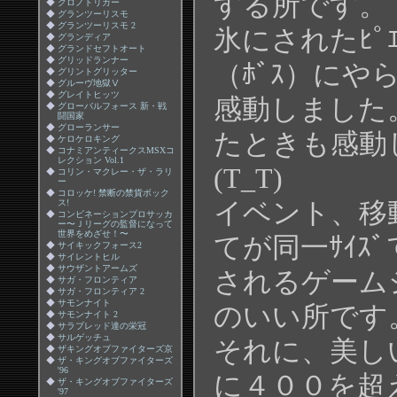
する所です。
◆
クロノトリガー
◆
グランツーリスモ
◆
グランツーリスモ 2
氷にされたﾋﾟ
◆
グランディア
◆
グランドセフトオート
◆
グリッドランナー
（ﾎﾞｽ）に
◆
グリントグリッター
◆
グルーヴ地獄Ⅴ
◆
グレイトヒッツ
感動しました。
◆
グローバルフォース 新・戦
闘国家
◆
グローランサー
たときも感動
◆
ケロケロキング
◆
コナミアンティークスMSXコ
レクション Vol.1
(T_T)
◆
コリン・マクレー・ザ・ラリ
ー
◆
コロッケ! 禁断の禁貨ボック
ス!
イベント、移
◆
コンビネーションプロサッカ
ー〜Ｊリーグの監督になって
世界をめざせ！〜
てが同一ｻｲｽ
◆
サイキックフォース2
◆
サイレントヒル
◆
サウザントアームズ
されるゲームシ
◆
サガ・フロンティア
◆
サガ・フロンティア 2
◆
サモンナイト
のいい所です
◆
サモンナイト 2
◆
サラブレッド達の栄冠
◆
サルゲッチュ
それに、美しいｸ
◆
ザキングオブファイターズ京
◆
ザ・キングオブファイターズ
'96
に４００を超
◆
ザ・キングオブファイターズ
'97