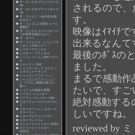
◆
ザ・キングオブファイターズ
されるので、
'98
◆
ザ・キングオブファイターズ
'99
す。
◆
ザ・コンビニ 〜あの街を独
占せよ〜
◆
ザ・コンビニ2 全国チェーン
展開だ!
映像はｲﾏｲﾁ
◆
ザ・コンビニスペシャル 〜3
つの世界を独占せよ〜
◆
ザ・タワー
出来るなんて
◆
ザ・ファミレス ~ しじょうさ
いきょうのめにゅー ~
◆
シスタープリンセス
最後のﾎﾞｽ
◆
シスター・プリンセス
◆
シミュレーションRPGツクー
ル
ました。
◆
シムシティ 2000
◆
シャーマンキング スピリッ
トオブシャーマンズ
まるで感動作
◆
ジャンピングフラッシュ
◆
ジャンピングフラッシュ！
2 〜アロハ男爵大弱りの
巻〜
たいで、すご
◆
ジョジョの奇妙な冒険
◆
ジーワン ジョッキー
◆
ジーワン ジョッキー 2000
絶対感動する
◆
スターウォーズバトルフロン
ト
◆
スターオーシャン セカンド
しいですね。
ストーリー
◆
スターグラディエイター
◆
スターブレードα
◆
ストリートファイター ZERO
reviewed by
◆
ストリートファイター
ZERO2