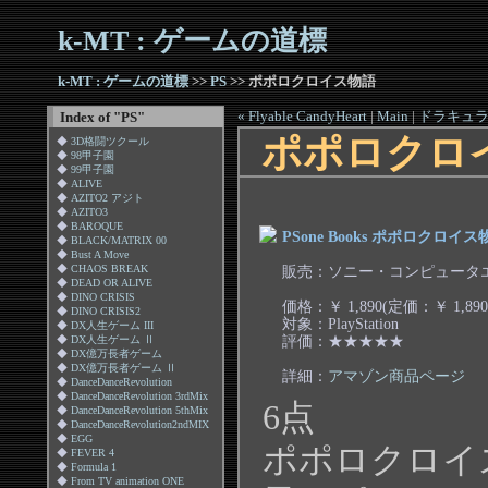
k-MT : ゲームの道標
k-MT : ゲームの道標
>>
PS
>> ポポロクロイス物語
« Flyable CandyHeart
|
Main
|
ドラキュラ
Index of "PS"
ポポロクロ
◆
3D格闘ツクール
◆
98甲子園
◆
99甲子園
◆
ALIVE
◆
AZITO2 アジト
◆
AZITO3
◆
BAROQUE
PSone Books ポポロクロイス
◆
BLACK/MATRIX 00
◆
Bust A Move
販売：ソニー・コンピュータ
◆
CHAOS BREAK
◆
DEAD OR ALIVE
◆
DINO CRISIS
価格：￥ 1,890(定価：￥ 1,890
◆
DINO CRISIS2
対象：PlayStation
◆
DX人生ゲーム III
評価：★★★★★
◆
DX人生ゲーム Ⅱ
◆
DX億万長者ゲーム
◆
DX億万長者ゲーム Ⅱ
詳細：
アマゾン商品ページ
◆
DanceDanceRevolution
◆
DanceDanceRevolution 3rdMix
6点
◆
DanceDanceRevolution 5thMix
◆
DanceDanceRevolution2ndMIX
◆
EGG
ポポロクロイ
◆
FEVER 4
◆
Formula 1
◆
From TV animation ONE