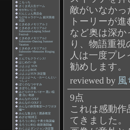
◆
こもっち
◆
さくま式人生ゲーム
敵がいなかっ
◆
せがれいじり
◆
だんじょん商店会
◆
ちびキャラゲーム 銀河英雄
トーリーが進
伝説
◆
ときめきメモリアル 2
◆
ときめきメモリアル2
など奥は深か
Substories-Leaping School
Festival-
◆
ときめきメモリアル2
り、物語重視
Substories~Dancing Summer
Vacation
◆
ときめきメモリアル2
Substories~Memories Ringing
人は一度プレ
on~
◆
とんでもクライシス!
◆
はじめの一歩
勧めします。
◆
ぷよぷよ SUN
◆
ぷよぷよBOX
◆
ぷよぷよSUN 決定盤
reviewed by
風
◆
ぷよぷよ〜ん −カーくんとい
っしょ−
◆
ぼくのなつやすみ
◆
まぼろし月夜
◆
みどりのマキバオー 黒い稲
9点
妻 白い奇跡
◆
みんなの GOLF
◆
みんなの GOLF 2
これは感動作
◆
みんなの飼育教室〜クワガタ
編〜
◆
みんな集まれ！囲碁教室
てきました。
◆
めざせ!戦球王
◆
るろうに剣心 十勇士陰謀編
◆
るろうに剣心 維新激闘編
◆
わくぷよダンジョン決定盤