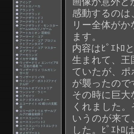
画像が意外と
◆
アイシア
◆
アストロノーカ
感動するのは、
◆
アランドラ
◆
アークザラッド
◆
アークザラッド 2
リー全体がか
◆
アークザラッド 3
◆
アークザラッド・モンスター
ゲームwithカジノゲーム
◆
アートカミオン 芸術伝
ます。
◆
アーマード・コア
◆
アーマード・コア プロジェ
クトファンタズマ
内容はﾋﾟｴﾄ
◆
アーマード・コア マスター
オブアリーナ
◆
アーモリンズ
生まれて、王
◆
イカサマ麻雀
◆
ウィザードリィ エンパイアII
〜 王女の遺産 〜
ていたが、ポ
◆
ウィザードリィ リルガミン
サーガ
◆
ウィザードリィVII
が襲ったので
◆
ウイニング・ポスト2ファイ
ナル97
◆
ウエルトオブイストリア
その時に巨大
◆
ウンジャマ・ラミー
◆
エアガイツ
◆
エクソダスギルティー
くれました。そ
◆
エコーナイト #2 眠りの支配
者
◆
エリーのアトリエ ザールブ
ルグの錬金術師 2
いうのが来て
◆
エースコンバット
◆
エースコンバット2
◆
エースコンバット3 エレクト
した。ﾋﾟｴﾄ
ロスフィア
◆
オメガブースト