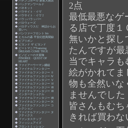
◆
パチンコホール 新装大開店
2点
◆
パックマンワールド
◆
パネキット
◆
パラサイト・イヴ
最低最悪なゲ
◆
パラサイト・イヴ 2
◆
パラッパラッパー
◆
パロウォーズ
る店で丁度１
◆
パロディウスだ 神話からお
笑いへ
◆
パンツァーフロント bis
無いかと探し
◆
ヒカルの碁 平安幻想異聞録
◆
ビブリボン
◆
ビヨンド ザ ビヨンド
たんですが最
◆
ビートマニアFeaturing
DREAMS COME TRUE
◆
ピノビィーの大冒険
当でキャラも
PINOBEE・QUEST OF
HEART
◆
ファイアーウーマン纏組
◆
ファイナルファンタジー
絵がかれてま
◆
ファイナルファンタジー Ⅱ
◆
ファイナルファンタジー Ⅳ
◆
ファイナルファンタジー Ⅴ
物も全然いな
◆
ファイナルファンタジー Ⅵ
◆
ファイナルファンタジー Ⅶ
◆
ファイナルファンタジー Ⅶ
ませんでした
インターナショナル
◆
ファイナルファンタジー Ⅷ
◆
ファイナルファンタジー Ⅸ
皆さんもむち
◆
ファイナルファンタジー コ
レクション
◆
ファイナルファンタジー タ
きれば買わな
クティクス
◆
ファンタステップ
◆
フィッシュアイズ
◆
フロントミッション