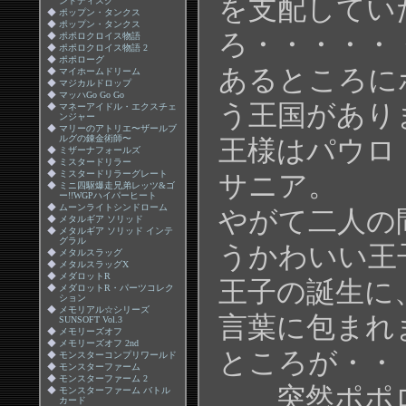
を支配してい
ンドディスク
◆
ポップン・タンクス
◆
ポップン・タンクス
ろ・・・・・
◆
ポポロクロイス物語
◆
ポポロクロイス物語 2
◆
ポポローグ
あるところに
◆
マイホームドリーム
◆
マジカルドロップ
◆
マッハGo Go Go
う王国があり
◆
マネーアイドル・エクスチェ
ンジャー
◆
マリーのアトリエ〜ザールブ
ルグの錬金術師〜
王様はパウロ
◆
ミザーナフォールズ
◆
ミスタードリラー
◆
ミスタードリラーグレート
サニア。
◆
ミニ四駆爆走兄弟レッツ&ゴ
ー!!WGPハイパーヒート
◆
ムーンライトシンドローム
やがて二人の
◆
メタルギア ソリッド
◆
メタルギア ソリッド インテ
グラル
うかわいい王
◆
メタルスラッグ
◆
メタルスラッグX
◆
メダロットR
王子の誕生に
◆
メダロットR・パーツコレク
ション
◆
メモリアル☆シリーズ
言葉に包まれ
SUNSOFT Vol.3
◆
メモリーズオフ
◆
メモリーズオフ 2nd
ところが・・
◆
モンスターコンプリワールド
◆
モンスターファーム
◆
モンスターファーム 2
突然ポポロ
◆
モンスターファーム バトル
カード