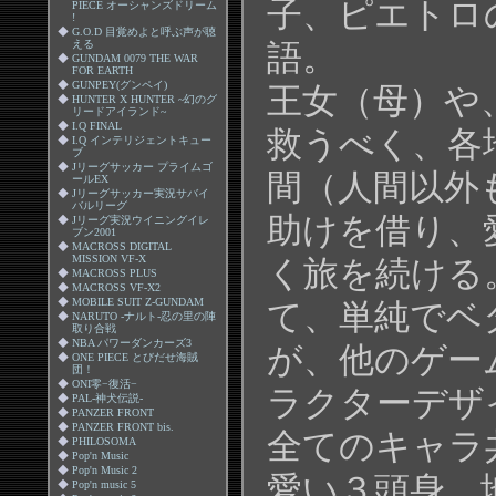
子、ピエトロ
PIECE オーシャンズドリーム
!
◆
G.O.D 目覚めよと呼ぶ声が聴
える
語。
◆
GUNDAM 0079 THE WAR
FOR EARTH
◆
GUNPEY(グンペイ)
王女（母）や
◆
HUNTER X HUNTER ~幻のグ
リードアイランド~
◆
I.Q FINAL
救うべく、各
◆
I.Q インテリジェントキュー
ブ
◆
Jリーグサッカー プライムゴ
間（人間以外
ールEX
◆
Jリーグサッカー実況サバイ
バルリーグ
助けを借り、
◆
Jリーグ実況ウイニングイレ
ブン2001
◆
MACROSS DIGITAL
MISSION VF-X
く旅を続ける
◆
MACROSS PLUS
◆
MACROSS VF-X2
◆
MOBILE SUIT Z-GUNDAM
て、単純でベ
◆
NARUTO -ナルト-忍の里の陣
取り合戦
◆
NBA パワーダンカーズ3
が、他のゲー
◆
ONE PIECE とびだせ海賊
団！
◆
ONI零−復活−
ラクターデザ
◆
PAL-神犬伝説-
◆
PANZER FRONT
◆
PANZER FRONT bis.
全てのキャラ
◆
PHILOSOMA
◆
Pop'n Music
◆
Pop'n Music 2
愛い３頭身。
◆
Pop'n music 5