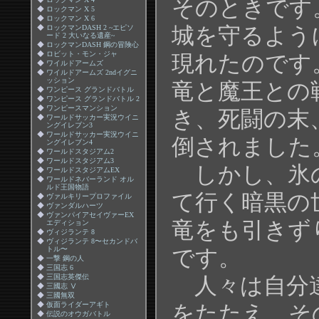
そのときです
◆
ロックマン X 5
◆
ロックマン X 6
◆
ロックマンDASH 2 ~エピソ
城を守るよう
ード 2 大いなる遺産~
◆
ロックマンDASH 鋼の冒険心
◆
ロビット・モン・ジャ
現れたのです
◆
ワイルドアームズ
◆
ワイルドアームズ 2ndイグニ
ッション
竜と魔王との
◆
ワンピース グランドバトル
◆
ワンピース グランドバトル 2
◆
ワンピースマンション
き、死闘の末
◆
ワールドサッカー実況ウイニ
ングイレブン3
◆
ワールドサッカー実況ウイニ
倒されました
ングイレブン4
◆
ワールドスタジアム2
◆
ワールドスタジアム3
しかし、氷
◆
ワールドスタジアムEX
◆
ワールドネバーランド オル
ルド王国物語
て行く暗黒の
◆
ヴァルキリープロファイル
◆
ヴァンダルハーツ
◆
ヴァンパイアセイヴァーEX
竜をも引きず
エディション
◆
ヴィジランテ 8
◆
ヴィジランテ 8〜セカンドバ
トル〜
です。
◆
一撃 鋼の人
◆
三国志 6
◆
三国志英傑伝
人々は自分
◆
三國志 Ⅴ
◆
三國無双
◆
仮面ライダーアギト
をたたえ、そ
◆
伝説のオウガバトル