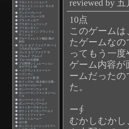
reviewed by
◆
フロントミッション 3
◆
フロントミッション オルタ
ナティブ
◆
ブシドーブレード
10点
◆
ブシドーブレード弐
◆
ブラッティロア
◆
ブラボーミュージック
このゲームは
◆
ブリガンダイン
◆
ブリガンダイン グランドエ
ディション
◆
ブルーフォレスト物語 風の
たゲームなの
封印
◆
ブレス オブ ファイア IV 〜う
つろわざるもの〜
ってもう一度
◆
ブレス オブ ファイア Ⅲ
◆
プルムイ プルムイ
◆
プルーの大冒険
ゲーム内容が
◆
プロ野球シミュレーション
ダグアウト‘99
◆
ベイグラントストーリー
ームだったの
◆
ペプシマン
◆
ペルソナ2 罪 罰
◆
ホイッスル! ~吹き抜ける風~
た。
◆
ボクサーズロード
◆
ボンバーマンウォーズ
◆
ボンバーマンファンタジーレ
∮ス
ース
◆
ボンバーマンランド
◆
ボンバーマンワールド
ー∮
◆
ポイッターズポイント
◆
ポケットデジモンワールド
◆
ポケットファイター
むかしむかし
◆
ポケットムームー
◆
ポケ単
◆
ポップンミュージック3 アペ