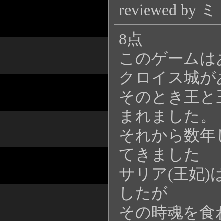
reviewed by
8点
このゲームは
クロイス城が
そのとき王と
まれました。
それから数年
てきました
サリア(王妃
したが
その時魂を食