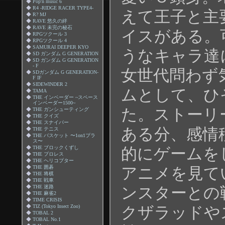
◆
Pop'n music 6
◆
R4 -RIDGE RACER TYPE4-
えて王子と主
◆
R? MJ
◆
RAVE 悠久の絆
◆
RAVE 未完の秘石
イスがある。
◆
RPGツクール 3
◆
RPGツクール 4
◆
SAMURAI DEEPER KYO
うなキャラ達
◆
SD ガンダム G GENERATION
◆
SD ガンダム G GENERATION
- F
女世代問わず
◆
SDガンダム G GENERATION-
F IF
◆
SIDEWINDER 2
ムとして、ひ
◆
TAMA
◆
THE インベーダー ~スペース
インベーダー1500~
た。ストーリ
◆
THE ガンシューティング
◆
THE クイズ
◆
THE スナイパー
ある分、感情
◆
THE テニス
◆
THE バスケット 〜1on1プラ
ス〜
◆
THE ブロックくずし
的にゲームを
◆
THE プロレス
◆
THE ヘリコプター
◆
THE 囲碁
アニメを見て
◆
THE 将棋
◆
THE 戦車
◆
THE 迷路
ンスターとの
◆
THE 麻雀2
◆
TIME CRISIS
◆
TIZ (Tokyo Insect Zoo)
クザラッドや
◆
TOBAL 2
◆
TOBAL No.1