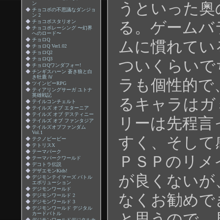
うといった奥
ン
◆
チョコボの不思議なダンジョ
ン 2
◆
チョコボスタリオン
る。ゲームバ
◆
チョコボレーシング 〜幻界
へのロード〜
◆
チョロQ
ムに慣れてい
◆
チョロQ Ver1.02
◆
チョロQ2
◆
チョロQ3
ついくらいで
◆
チョロQワンダフォー!
◆
チンギスハーン 蒼き狼と白
き牡鹿 Ⅳ
ラも個性的で
◆
ツインビーRPG
◆
ティアリングサーガ ユトナ
英雄戦記
るキャラはガ
◆
テイルコンチェルト
◆
テイルズ オブ エターニア
◆
テイルズ オブ デスティニー
リーは先程言
◆
テイルズ オブ ファンタジア
◆
テイルズオブファンダム
Vol.1
すく、そして
◆
テクノビービー
◆
テトリスX
◆
テーマパーク
ＰＳＰのリメ
◆
テーマパークワールド
◆
デコトラ伝説
◆
デザエモンKids!
が良くないが
◆
デジモンテイマーズ バトル
エボリューション
◆
デジモンワールド
なくお勧めで
◆
デジモンワールド 2
◆
デジモンワールド 3
◆
デジモンワールド デジタル
カードバトル
と思うので、
◆
デジモンワールドデジタルカ