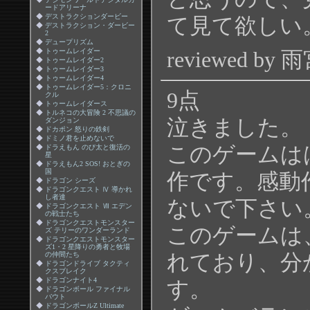
ードアリーナ
◆
デストラクションダービー
て見て欲しい
◆
デストラクション・ダービー
2
◆
デュープリズム
◆
トゥームレイダー
reviewed by 
◆
トゥームレイダー2
◆
トゥームレイダー3
◆
トゥームレイダー4
◆
トゥームレイダー5：クロニ
9点
クル
◆
トゥームレイダース
◆
トルネコの大冒険 2 不思議の
泣きました。
ダンジョン
◆
ドカポン 怒りの鉄剣
◆
ドミノ君を止めないで
このゲームは
◆
ドラえもん のび太と復活の
星
◆
ドラえもん2 SOS! おとぎの
国
作です。感動
◆
ドラゴン シーズ
◆
ドラゴンクエスト Ⅳ 導かれ
し者達
ないで下さい
◆
ドラゴンクエスト Ⅶ エデン
の戦士たち
◆
ドラゴンクエストモンスター
このゲームは
ズ テリーのワンダーランド
◆
ドラゴンクエストモンスター
ズ1・2 星降りの勇者と牧場
れており、分
の仲間たち
◆
ドラゴンドライブ タクティ
クスブレイク
◆
ドラゴンナイト4
す。
◆
ドラゴンボール ファイナル
バウト
◆
ドラゴンボールZ Ultimate