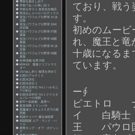
◆
季節を抱きしめて
ており、戦う
◆
学校であった怖い話 S
◆
学校を作ろう 校長先生物語
◆
実況おしゃべりパロディウス
す。
◆
実況パワフルプロ野球 10 決
定版
◆
実況パワフルプロ野球 2000
初めのムービ
決定版
◆
実況パワフルプロ野球 97開
幕版
れ、魔王と竜
◆
実況パワフルプロ野球 98開
幕版
◆
実況パワフルプロ野球 99 決
定版
十歳になるま
◆
実況パワフルプロ野球 99開
幕版
◆
封神演義 仙界大戦
ています。
◆
峠MAX 最速ドリフトマス
ター
◆
川のぬし釣り 秘境を求めて
◆
幻想のアルテミス
∮キ
◆
幻想水滸伝
◆
幻想水滸伝 2
◆
幻想水滸外伝 Vol.1 ハルモニ
ー∮
アの剣士
◆
幻想水滸外伝 Vol.2 クリスタ
ルバレーの決闘
ピエトロ 
◆
影牢〜刻命館 真章〜
◆
怒首領蜂 ドドンパチ
◆
悪魔城ドラキュラＸ月下の夜
イ 白騎士
想曲
◆
戦国サイバー 藤丸地獄変
◆
戦闘国家 エア・ランド・バ
王 パウロ
トル
◆
拳聖キング・オブ・ボクシン
グ