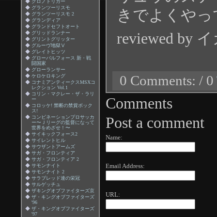
◆
クロノトリガー
◆
グランツーリスモ
きでよくやっ
◆
グランツーリスモ 2
◆
グランディア
◆
グランドセフトオート
reviewed by 
◆
グリッドランナー
◆
グリントグリッター
◆
グルーヴ地獄Ⅴ
◆
グレイトヒッツ
◆
グローバルフォース 新・戦
闘国家
◆
グローランサー
◆
ケロケロキング
0 Comments: / 0
◆
コナミアンティークスMSXコ
レクション Vol.1
◆
コリン・マクレー・ザ・ラリ
Comments
ー
◆
コロッケ! 禁断の禁貨ボック
ス!
◆
コンビネーションプロサッカ
Post a comment
ー〜Ｊリーグの監督になって
世界をめざせ！〜
◆
サイキックフォース2
Name:
◆
サイレントヒル
◆
サウザントアームズ
◆
サガ・フロンティア
◆
サガ・フロンティア 2
Email Address:
◆
サモンナイト
◆
サモンナイト 2
◆
サラブレッド達の栄冠
◆
サルゲッチュ
◆
ザキングオブファイターズ京
URL:
◆
ザ・キングオブファイターズ
'96
◆
ザ・キングオブファイターズ
'97