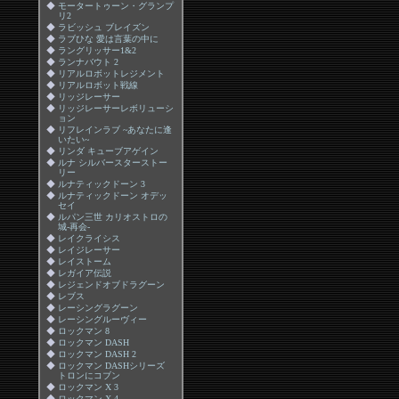
◆
モータートゥーン・グランプ
リ2
◆
ラビッシュ ブレイズン
◆
ラブひな 愛は言葉の中に
◆
ラングリッサー1&2
◆
ランナバウト 2
◆
リアルロボットレジメント
◆
リアルロボット戦線
◆
リッジレーサー
◆
リッジレーサーレボリューシ
ョン
◆
リフレインラブ ~あなたに逢
いたい~
◆
リンダ キューブアゲイン
◆
ルナ シルバースターストー
リー
◆
ルナティックドーン 3
◆
ルナティックドーン オデッ
セイ
◆
ルパン三世 カリオストロの
城-再会-
◆
レイクライシス
◆
レイジレーサー
◆
レイストーム
◆
レガイア伝説
◆
レジェンドオブドラグーン
◆
レブス
◆
レーシングラグーン
◆
レーシングルーヴィー
◆
ロックマン 8
◆
ロックマン DASH
◆
ロックマン DASH 2
◆
ロックマン DASHシリーズ
トロンにコブン
◆
ロックマン X 3
◆
ロックマン X 4