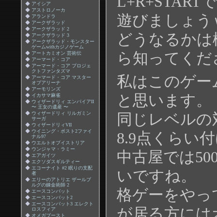
L+R+STA
◆
アイシア
◆
アストロノーカ
遊びましょう
◆
アランドラ
◆
アークザラッド
◆
アークザラッド 2
どうなるかは
◆
アークザラッド 3
◆
アークザラッド・モンスター
ゲームwithカジノゲーム
ら知ってくだ
◆
アートカミオン 芸術伝
◆
アーマード・コア
◆
アーマード・コア プロジェ
クトファンタズマ
私はこのゲー
◆
アーマード・コア マスター
オブアリーナ
◆
アーモリンズ
と思います。
◆
イカサマ麻雀
◆
ウィザードリィ エンパイアII
〜 王女の遺産 〜
◆
ウィザードリィ リルガミン
同じレベルの
サーガ
◆
ウィザードリィVII
◆
ウイニング・ポスト2ファイ
8.9点くらい
ナル97
◆
ウエルトオブイストリア
◆
ウンジャマ・ラミー
中古屋では50
◆
エアガイツ
◆
エクソダスギルティー
◆
エコーナイト #2 眠りの支配
いですね。
者
◆
エリーのアトリエ ザールブ
ルグの錬金術師 2
格ゲーをやっ
◆
エースコンバット
◆
エースコンバット2
◆
エースコンバット3 エレクト
が居る方には
ロスフィア
◆
オメガブースト