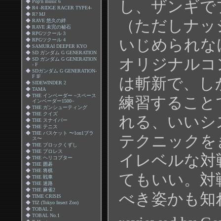
し、ザンギで
◆
Pop'n music 6
◆
R4 -RIDGE RACER TYPE4-
◆
R? MJ
（ただしナッ
◆
RAVE 悠久の絆
◆
RAVE 未完の秘石
◆
RPGツクール 3
いじめられな
◆
RPGツクール 4
◆
SAMURAI DEEPER KYO
◆
SD ガンダム G GENERATION
オリジナルコ
◆
SD ガンダム G GENERATION
- F
◆
SDガンダム G GENERATION-
F IF
は斬新で、し
◆
SIDEWINDER 2
◆
TAMA
◆
THE インベーダー ~スペース
練習すること
インベーダー1500~
◆
THE ガンシューティング
◆
THE クイズ
れる、いいシ
◆
THE スナイパー
◆
THE テニス
◆
THE バスケット 〜1on1プラ
テクニックを
ス〜
◆
THE ブロックくずし
◆
THE プロレス
イレベルな対
◆
THE ヘリコプター
◆
THE 囲碁
◆
THE 将棋
てもいい。対
◆
THE 戦車
◆
THE 迷路
◆
THE 麻雀2
べき姿かも知
◆
TIME CRISIS
◆
TIZ (Tokyo Insect Zoo)
◆
TOBAL 2
◆
TOBAL No.1