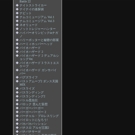
Battle 22
◆
ナイトストライカー
◆
ナイナイの迷探偵
◆
ナビット
◆
ナムコミュージアム Vol.1
◆
ナムコミュージアム Vol.3
◆
ネオリュード
◆
ノットトレジャーハンター
◆
ハイパーオリンピックinナガ
ノ
◆
ハリーポッターと秘密の部屋
◆
ハーミィホッパーヘッド
◆
バイオハザード
◆
バイオハザード 2
◆
バイオハザード 2 デュアルシ
ョックVer.
◆
バイオハザード 3 ラストエス
ケープ
◆
バイオハザード ガンサバイ
バー
◆
バグズライフ
◆
バストアムーブ2 ダンス天国
MIX
◆
バスライズ
◆
バスランディング
◆
バスランディング2
◆
バトル昆虫伝
◆
バロック 歪んだ妄想
◆
バーガーバーガー
◆
バーガーバーガー 2
◆
バーチャル・プロレスリング
◆
パイロットになろう!
◆
パカパカパッション
◆
パチスロ アルゼ王国2
◆
パチパチサーガ