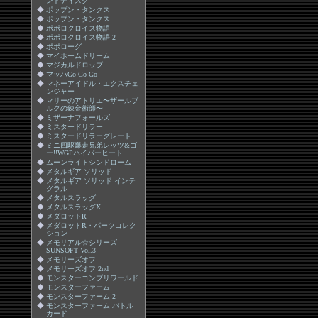
ンドディスク
◆
ポップン・タンクス
◆
ポップン・タンクス
◆
ポポロクロイス物語
◆
ポポロクロイス物語 2
◆
ポポローグ
◆
マイホームドリーム
◆
マジカルドロップ
◆
マッハGo Go Go
◆
マネーアイドル・エクスチェ
ンジャー
◆
マリーのアトリエ〜ザールブ
ルグの錬金術師〜
◆
ミザーナフォールズ
◆
ミスタードリラー
◆
ミスタードリラーグレート
◆
ミニ四駆爆走兄弟レッツ&ゴ
ー!!WGPハイパーヒート
◆
ムーンライトシンドローム
◆
メタルギア ソリッド
◆
メタルギア ソリッド インテ
グラル
◆
メタルスラッグ
◆
メタルスラッグX
◆
メダロットR
◆
メダロットR・パーツコレク
ション
◆
メモリアル☆シリーズ
SUNSOFT Vol.3
◆
メモリーズオフ
◆
メモリーズオフ 2nd
◆
モンスターコンプリワールド
◆
モンスターファーム
◆
モンスターファーム 2
◆
モンスターファーム バトル
カード