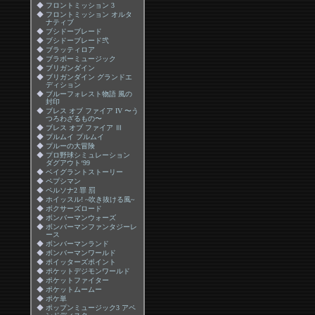
◆
フロントミッション 3
◆
フロントミッション オルタ
ナティブ
◆
ブシドーブレード
◆
ブシドーブレード弐
◆
ブラッティロア
◆
ブラボーミュージック
◆
ブリガンダイン
◆
ブリガンダイン グランドエ
ディション
◆
ブルーフォレスト物語 風の
封印
◆
ブレス オブ ファイア IV 〜う
つろわざるもの〜
◆
ブレス オブ ファイア Ⅲ
◆
プルムイ プルムイ
◆
プルーの大冒険
◆
プロ野球シミュレーション
ダグアウト‘99
◆
ベイグラントストーリー
◆
ペプシマン
◆
ペルソナ2 罪 罰
◆
ホイッスル! ~吹き抜ける風~
◆
ボクサーズロード
◆
ボンバーマンウォーズ
◆
ボンバーマンファンタジーレ
ース
◆
ボンバーマンランド
◆
ボンバーマンワールド
◆
ポイッターズポイント
◆
ポケットデジモンワールド
◆
ポケットファイター
◆
ポケットムームー
◆
ポケ単
◆
ポップンミュージック3 アペ