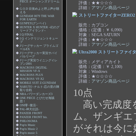
PIECE オーシャンズドリーム
評価：★★☆☆☆
!
詳細：
アマゾン商品ページ
◆
G.O.D 目覚めよと呼ぶ声が聴
える
ストリートファイターZERO2
◆
GUNDAM 0079 THE WAR
FOR EARTH
◆
GUNPEY(グンペイ)
販売：カプコン
◆
HUNTER X HUNTER ~幻のグ
価格：(定価：￥ 6,090)
リードアイランド~
対象：SEGA SATURN
◆
I.Q FINAL
◆
I.Q インテリジェントキュー
評価：★★☆☆☆
ブ
詳細：
アマゾン商品ページ
◆
Jリーグサッカー プライムゴ
ールEX
Ultra2000 ストリートファイタ
◆
Jリーグサッカー実況サバイ
バルリーグ
◆
Jリーグ実況ウイニングイレ
販売：メディアカイト
ブン2001
価格：(定価：￥ 2,100)
◆
MACROSS DIGITAL
対象：Windows
MISSION VF-X
◆
MACROSS PLUS
評価：★☆☆☆☆
◆
MACROSS VF-X2
詳細：
アマゾン商品ページ
◆
MOBILE SUIT Z-GUNDAM
◆
NARUTO -ナルト-忍の里の陣
10点
取り合戦
◆
NBA パワーダンカーズ3
◆
ONE PIECE とびだせ海賊
高い完成度を
団！
◆
ONI零−復活−
◆
PAL-神犬伝説-
ム。ザンギエ
◆
PANZER FRONT
◆
PANZER FRONT bis.
◆
PHILOSOMA
がそれは今に
◆
Pop'n Music
◆
Pop'n Music 2
◆
Pop'n music 5