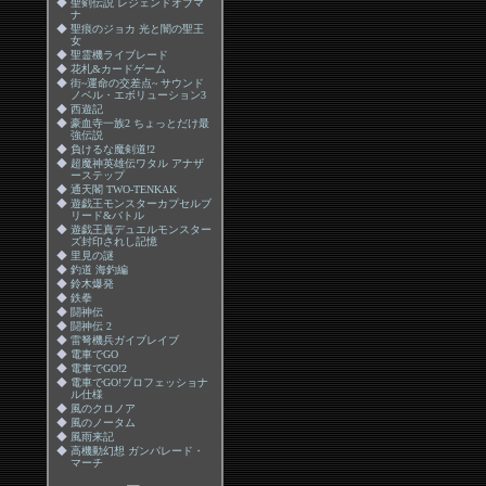
◆
聖剣伝説 レジェンドオブマ
ナ
◆
聖痕のジョカ 光と闇の聖王
女
◆
聖霊機ライブレード
◆
花札&カードゲーム
◆
街~運命の交差点~ サウンド
ノベル・エボリューション3
◆
西遊記
◆
豪血寺一族2 ちょっとだけ最
強伝説
◆
負けるな魔剣道!2
◆
超魔神英雄伝ワタル アナザ
ーステップ
◆
通天閣 TWO-TENKAK
◆
遊戯王モンスターカプセルブ
リード&バトル
◆
遊戯王真デュエルモンスター
ズ封印されし記憶
◆
里見の謎
◆
釣道 海釣編
◆
鈴木爆発
◆
鉄拳
◆
闘神伝
◆
闘神伝 2
◆
雷弩機兵ガイブレイブ
◆
電車でGO
◆
電車でGO!2
◆
電車でGO!プロフェッショナ
ル仕様
◆
風のクロノア
◆
風のノータム
◆
風雨来記
◆
高機動幻想 ガンパレード・
マーチ