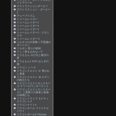
ードアリーナ
◆
デストラクションダービー
◆
デストラクション・ダービー
2
◆
デュープリズム
◆
トゥームレイダー
◆
トゥームレイダー2
◆
トゥームレイダー3
◆
トゥームレイダー4
◆
トゥームレイダー5：クロニ
クル
◆
トゥームレイダース
◆
トルネコの大冒険 2 不思議の
ダンジョン
◆
ドカポン 怒りの鉄剣
◆
ドミノ君を止めないで
◆
ドラえもん のび太と復活の
星
◆
ドラえもん2 SOS! おとぎの
国
◆
ドラゴン シーズ
◆
ドラゴンクエスト Ⅳ 導かれ
し者達
◆
ドラゴンクエスト Ⅶ エデン
の戦士たち
◆
ドラゴンクエストモンスター
ズ テリーのワンダーランド
◆
ドラゴンクエストモンスター
ズ1・2 星降りの勇者と牧場
の仲間たち
◆
ドラゴンドライブ タクティ
クスブレイク
◆
ドラゴンナイト4
◆
ドラゴンボール ファイナル
バウト
◆
ドラゴンボールZ Ultimate