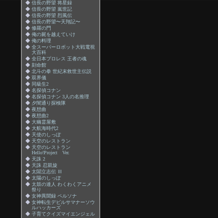
◆
信長の野望 将星録
◆
信長の野望 嵐世記
◆
信長の野望 烈風伝
◆
信長の野望〜天翔記〜
◆
修羅の門
◆
俺の屍を越えていけ
◆
俺の料理
◆
全スーパーロボット大戦電視
大百科
◆
全日本プロレス 王者の魂
◆
刻命館
◆
北斗の拳 世紀末救世主伝説
◆
双界儀
◆
同級生2
◆
名探偵コナン
◆
名探偵コナン 3人の名推理
◆
夕闇通り探検隊
◆
夜想曲
◆
夜想曲2
◆
大幽霊屋敷
◆
大航海時代2
◆
天使のしっぽ
◆
天空のレストラン
◆
天空のレストラン
Hello!Project Ver.
◆
天誅 2
◆
天誅 忍凱旋
◆
太閤立志伝 Ⅲ
◆
太陽のしっぽ
◆
太鼓の達人 わくわくアニメ
祭り
◆
女神異聞録 ペルソナ
◆
女神転生デビルサマナーソウ
ルハッカーズ
◆
子育てクイズマイエンジェル