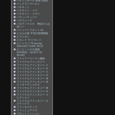
◆
パチンコホール 新装大開店
◆
パックマンワールド
◆
パネキット
◆
パラサイト・イヴ
◆
パラサイト・イヴ 2
◆
パラッパラッパー
◆
パロウォーズ
◆
パロディウスだ 神話からお
笑いへ
◆
パンツァーフロント bis
◆
ヒカルの碁 平安幻想異聞録
◆
ビブリボン
◆
ビヨンド ザ ビヨンド
◆
ビートマニアFeaturing
DREAMS COME TRUE
◆
ピノビィーの大冒険
PINOBEE・QUEST OF
HEART
◆
ファイアーウーマン纏組
◆
ファイナルファンタジー
◆
ファイナルファンタジー Ⅱ
◆
ファイナルファンタジー Ⅳ
◆
ファイナルファンタジー Ⅴ
◆
ファイナルファンタジー Ⅵ
◆
ファイナルファンタジー Ⅶ
◆
ファイナルファンタジー Ⅶ
インターナショナル
◆
ファイナルファンタジー Ⅷ
◆
ファイナルファンタジー Ⅸ
◆
ファイナルファンタジー コ
レクション
◆
ファイナルファンタジー タ
クティクス
◆
ファンタステップ
◆
フィッシュアイズ
◆
フロントミッション