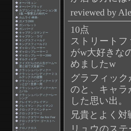
◆
オーバキュン
◆
オーバーブラッド
reviewed by Al
◆
カプコンジェネレーション第
1集 〜撃墜王の時代〜
◆
カムライ-神来-
◆
ガメラ2000
◆
ガンバレット
10点
◆
ガンバード
◆
キャプテンコマンドー
◆
キャプテン・ラヴ
ストリートフ
◆
キングスフィールド
◆
キングスフィールド2
◆
ギャロップレーサー
がw大好きな
◆
ギャロップレーサー 2
◆
ギャロップレーサー2000
◆
ギルティギア
めましたw
◆
クイズだらけの人生ゲーム〜
運と頭で大富豪!?〜
◆
クラッシュバンディクー
◆
クラッシュバンディクー 2 コ
グラフィック
ルテックスの逆襲
◆
クラッシュバンディクー 3 ブ
ッとび！世界一周
のと、キャラ
◆
クラッシュバンディクーカー
ニバル
◆
クラッシュバンディクーレー
した思い出。
シング
◆
クレイマンクレイマン
◆
クレイマン・クレイマン2
◆
クロックアドベンチャー
兄貴とよく対
◆
クロックタワー 2
◆
クロックタワー the first Fear
◆
クロックタワー ゴーストヘ
ッド
リュウのステ
◆
クロノクロス