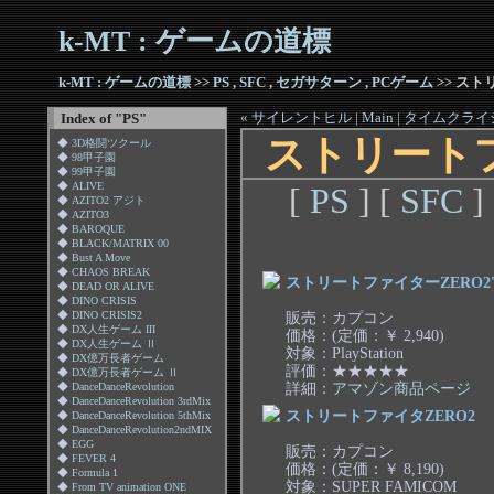
k-MT : ゲームの道標
k-MT : ゲームの道標
>>
PS
,
SFC
,
セガサターン
,
PCゲーム
>> スト
« サイレントヒル
|
Main
|
タイムクライシ
Index of "PS"
ストリートフ
◆
3D格闘ツクール
◆
98甲子園
◆
99甲子園
◆
ALIVE
[
PS
] [
SFC
]
◆
AZITO2 アジト
◆
AZITO3
◆
BAROQUE
◆
BLACK/MATRIX 00
◆
Bust A Move
◆
CHAOS BREAK
ストリートファイターZERO2'(th
◆
DEAD OR ALIVE
◆
DINO CRISIS
販売：カプコン
◆
DINO CRISIS2
◆
DX人生ゲーム III
価格：(定価：￥ 2,940)
◆
DX人生ゲーム Ⅱ
対象：PlayStation
◆
DX億万長者ゲーム
評価：★★★★★
◆
DX億万長者ゲーム Ⅱ
詳細：
アマゾン商品ページ
◆
DanceDanceRevolution
◆
DanceDanceRevolution 3rdMix
ストリートファイタZERO2
◆
DanceDanceRevolution 5thMix
◆
DanceDanceRevolution2ndMIX
◆
EGG
販売：カプコン
◆
FEVER 4
価格：(定価：￥ 8,190)
◆
Formula 1
対象：SUPER FAMICOM
◆
From TV animation ONE