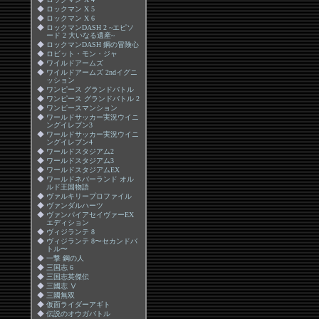
◆
ロックマン X 5
◆
ロックマン X 6
◆
ロックマンDASH 2 ~エピソ
ード 2 大いなる遺産~
◆
ロックマンDASH 鋼の冒険心
◆
ロビット・モン・ジャ
◆
ワイルドアームズ
◆
ワイルドアームズ 2ndイグニ
ッション
◆
ワンピース グランドバトル
◆
ワンピース グランドバトル 2
◆
ワンピースマンション
◆
ワールドサッカー実況ウイニ
ングイレブン3
◆
ワールドサッカー実況ウイニ
ングイレブン4
◆
ワールドスタジアム2
◆
ワールドスタジアム3
◆
ワールドスタジアムEX
◆
ワールドネバーランド オル
ルド王国物語
◆
ヴァルキリープロファイル
◆
ヴァンダルハーツ
◆
ヴァンパイアセイヴァーEX
エディション
◆
ヴィジランテ 8
◆
ヴィジランテ 8〜セカンドバ
トル〜
◆
一撃 鋼の人
◆
三国志 6
◆
三国志英傑伝
◆
三國志 Ⅴ
◆
三國無双
◆
仮面ライダーアギト
◆
伝説のオウガバトル