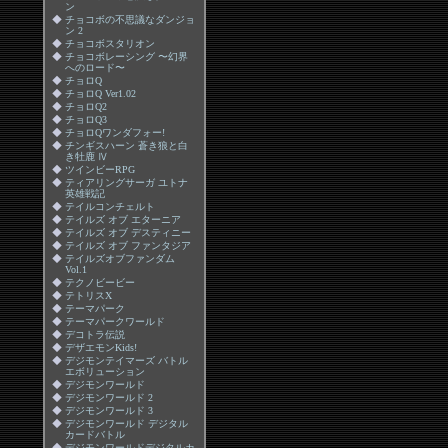
ン
◆
チョコボの不思議なダンジョ
ン 2
◆
チョコボスタリオン
◆
チョコボレーシング 〜幻界
へのロード〜
◆
チョロQ
◆
チョロQ Ver1.02
◆
チョロQ2
◆
チョロQ3
◆
チョロQワンダフォー!
◆
チンギスハーン 蒼き狼と白
き牡鹿 Ⅳ
◆
ツインビーRPG
◆
ティアリングサーガ ユトナ
英雄戦記
◆
テイルコンチェルト
◆
テイルズ オブ エターニア
◆
テイルズ オブ デスティニー
◆
テイルズ オブ ファンタジア
◆
テイルズオブファンダム
Vol.1
◆
テクノビービー
◆
テトリスX
◆
テーマパーク
◆
テーマパークワールド
◆
デコトラ伝説
◆
デザエモンKids!
◆
デジモンテイマーズ バトル
エボリューション
◆
デジモンワールド
◆
デジモンワールド 2
◆
デジモンワールド 3
◆
デジモンワールド デジタル
カードバトル
◆
デジモンワールドデジタルカ