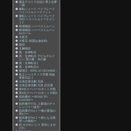
◆
爆走デコトラ伝説2~男人生夢
一路
◆
爆転シュート ベイブレード
ベイバトルトーナメント
◆
爆転シュート ベイブレード
2002 ベイバトルトーナメン
ト2
◆
牧場物語 ハーベストムーン
◆
牧場物語 ハーベストムーン
forガール
◆
犬夜叉
◆
犬夜叉~戦国お伽合戦~
◆
猫侍
◆
玉繭物語
◆
真・女神転生
◆
真・女神転生 デビルチルド
レン 黒の書・赤の書
◆
真・女神転生2
◆
真・女神転生if...
◆
破壊王 - KING of CRUSHER -
◆
私立ジャスティス学園 熱血
青春日記 2
◆
立体忍者活劇 天誅
◆
立体忍者活劇 天誅 忍百選
◆
第4次スーパーロボット大戦
◆
第4次スーパーロボット大戦S
◆
筋肉番付 〜ROAD TO
SASUKE〜
◆
筋肉番付VOL..3-最強のチャ
レンジャー誕生!
◆
筋肉番付Vol.1 〜俺が最強の
男だ!〜
◆
筋肉番付Vol.2 〜新たなる限
界への挑戦〜
◆
続 せがれいじり 変珍たませ
がれ