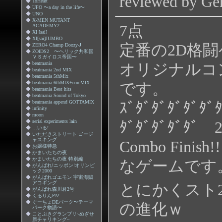
reviewed by Ge
◆
ToHeart
◆
UFO 〜a day in the life〜
◆
UNO
◆
X-MEN MUTANT
7点
ACADEMY2
◆
XI [sai]
◆
XI[sai]JUMBO
定番の2D格
◆
ZERO4 Champ Doozy-J
◆
ZOIDS2 〜ヘリック共和国
ＶＳガイロス帝国〜
◆
beatmania
オリジナルコ
◆
beatmania 2nd MIX
◆
beatmania 5thMix
◆
beatmania 6thMIX+coreMIX
です。
◆
beatmania Best hits
◆
beatmania Sound of Tokyo
◆
beatmania append GOTTAMIX
ｽﾞﾀﾞﾀﾞﾀﾞﾀﾞﾀﾞ
◆
infinity
◆
moon
◆
serial experiments lain
ﾀﾞﾀﾞﾀﾞﾀﾞﾀﾞ 2
◆
…いる!
◆
いただきストリート ゴージ
ャスキング
Combo Finish!
◆
お嬢様特急
◆
かまいたちの夜
◆
かまいたちの夜 特別編
なゲームです
◆
がんばれ!ニッポン!オリンピ
ック2000
◆
がんばれゴエモン 宇宙海賊
アコギング
とにかくスト
◆
がんばれ森川君2号
◆
くるりんPA!
◆
ぐーちょDEパーク〜テーマ
の進化ｗ
パーク物語〜
◆
ことぶきグランプリ~めざせ
原チャリキング~