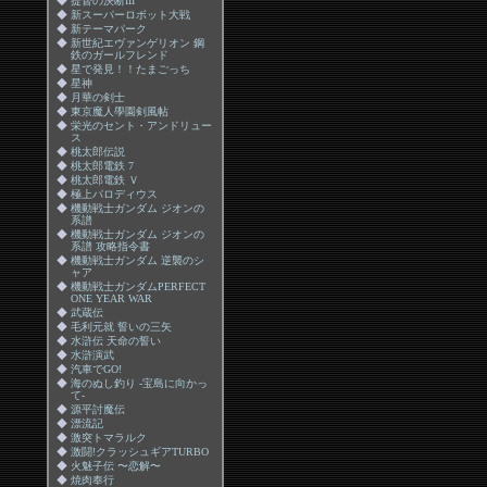
◆
提督の決断III
◆
新スーパーロボット大戦
◆
新テーマパーク
◆
新世紀エヴァンゲリオン 鋼
鉄のガールフレンド
◆
星で発見！！たまごっち
◆
星神
◆
月華の剣士
◆
東京魔人學園剣風帖
◆
栄光のセント・アンドリュー
ス
◆
桃太郎伝説
◆
桃太郎電鉄 7
◆
桃太郎電鉄 Ｖ
◆
極上パロディウス
◆
機動戦士ガンダム ジオンの
系譜
◆
機動戦士ガンダム ジオンの
系譜 攻略指令書
◆
機動戦士ガンダム 逆襲のシ
ャア
◆
機動戦士ガンダムPERFECT
ONE YEAR WAR
◆
武蔵伝
◆
毛利元就 誓いの三矢
◆
水滸伝 天命の誓い
◆
水滸演武
◆
汽車でGO!
◆
海のぬし釣り -宝島に向かっ
て-
◆
源平討魔伝
◆
漂流記
◆
激突トマラルク
◆
激闘!クラッシュギアTURBO
◆
火魅子伝 〜恋解〜
◆
焼肉奉行