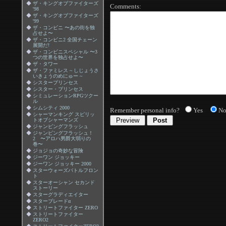
◆
ザ・キングオブファイターズ
Comments:
'98
◆
ザ・キングオブファイターズ
'99
◆
ザ・コンビニ 〜あの街を独
占せよ〜
◆
ザ・コンビニ2 全国チェーン
展開だ!
◆
ザ・コンビニスペシャル 〜3
つの世界を独占せよ〜
◆
ザ・タワー
◆
ザ・ファミレス ~ しじょうさ
いきょうのめにゅー ~
◆
シスタープリンセス
◆
シスター・プリンセス
◆
シミュレーションRPGツクー
ル
◆
シムシティ 2000
Remember personal info?
Yes
N
◆
シャーマンキング スピリッ
トオブシャーマンズ
◆
ジャンピングフラッシュ
◆
ジャンピングフラッシュ！
2 〜アロハ男爵大弱りの
巻〜
◆
ジョジョの奇妙な冒険
◆
ジーワン ジョッキー
◆
ジーワン ジョッキー 2000
◆
スターウォーズバトルフロン
ト
◆
スターオーシャン セカンド
ストーリー
◆
スターグラディエイター
◆
スターブレードα
◆
ストリートファイター ZERO
◆
ストリートファイター
ZERO2