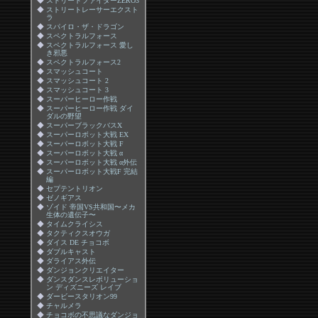
◆
ストリートファイターZERO3
◆
ストリートレーサーエクスト
ラ
◆
スパイロ・ザ・ドラゴン
◆
スペクトラルフォース
◆
スペクトラルフォース 愛し
き邪悪
◆
スペクトラルフォース2
◆
スマッシュコート
◆
スマッシュコート 2
◆
スマッシュコート 3
◆
スーパーヒーロー作戦
◆
スーパーヒーロー作戦 ダイ
ダルの野望
◆
スーパーブラックバスX
◆
スーパーロボット大戦 EX
◆
スーパーロボット大戦 F
◆
スーパーロボット大戦 α
◆
スーパーロボット大戦 α外伝
◆
スーパーロボット大戦F 完結
編
◆
セプテントリオン
◆
ゼノギアス
◆
ゾイド 帝国VS共和国〜メカ
生体の遺伝子〜
◆
タイムクライシス
◆
タクティクスオウガ
◆
ダイス DE チョコボ
◆
ダブルキャスト
◆
ダライアス外伝
◆
ダンジョンクリエイター
◆
ダンスダンスレボリューショ
ン ディズニーズ レイブ
◆
ダービースタリオン99
◆
チャルメラ
◆
チョコボの不思議なダンジョ