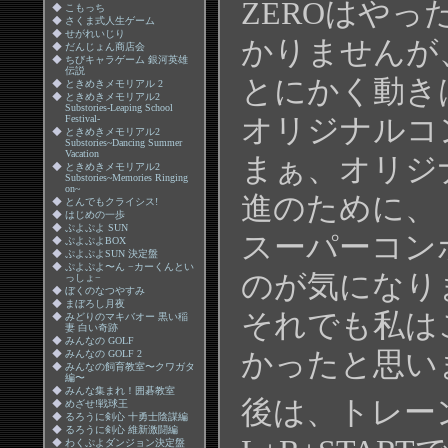
ZEROはや
◆
こもっち
◆
さくま式人生ゲーム
◆
せがれいじり
かりませんが
◆
だんじょん商店会
◆
ちびキャラゲーム 銀河英雄
伝説
とにかく動き
◆
ときめきメモリアル 2
◆
ときめきメモリアル2
Substories-Leaping School
Festival-
オリジナルコ
◆
ときめきメモリアル2
Substories~Dancing Summer
Vacation
まぁ、オリジ
◆
ときめきメモリアル2
Substories~Memories Ringing
on~
進のために、
◆
とんでもクライシス!
◆
はじめの一歩
◆
ぷよぷよ SUN
スーパーコン
◆
ぷよぷよBOX
◆
ぷよぷよSUN 決定盤
◆
ぷよぷよ〜ん −カーくんとい
のが気になり
っしょ−
◆
ぼくのなつやすみ
◆
まぼろし月夜
それでも私は
◆
みどりのマキバオー 黒い稲
妻 白い奇跡
◆
みんなの GOLF
かったと思い
◆
みんなの GOLF 2
◆
みんなの飼育教室〜クワガタ
編〜
◆
みんな集まれ！囲碁教室
後は、トレー
◆
めざせ!戦球王
◆
るろうに剣心 十勇士陰謀編
◆
るろうに剣心 維新激闘編
◆
わくぷよダンジョン決定盤