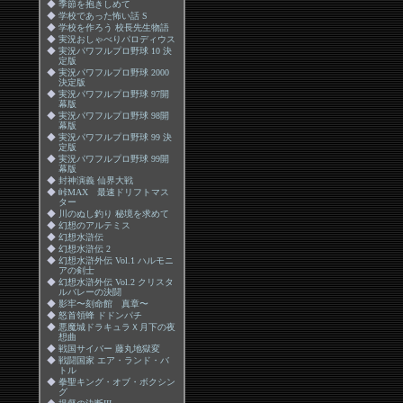
◆
季節を抱きしめて
◆
学校であった怖い話 S
◆
学校を作ろう 校長先生物語
◆
実況おしゃべりパロディウス
◆
実況パワフルプロ野球 10 決
定版
◆
実況パワフルプロ野球 2000
決定版
◆
実況パワフルプロ野球 97開
幕版
◆
実況パワフルプロ野球 98開
幕版
◆
実況パワフルプロ野球 99 決
定版
◆
実況パワフルプロ野球 99開
幕版
◆
封神演義 仙界大戦
◆
峠MAX 最速ドリフトマス
ター
◆
川のぬし釣り 秘境を求めて
◆
幻想のアルテミス
◆
幻想水滸伝
◆
幻想水滸伝 2
◆
幻想水滸外伝 Vol.1 ハルモニ
アの剣士
◆
幻想水滸外伝 Vol.2 クリスタ
ルバレーの決闘
◆
影牢〜刻命館 真章〜
◆
怒首領蜂 ドドンパチ
◆
悪魔城ドラキュラＸ月下の夜
想曲
◆
戦国サイバー 藤丸地獄変
◆
戦闘国家 エア・ランド・バ
トル
◆
拳聖キング・オブ・ボクシン
グ