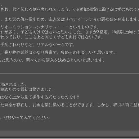
街。
殺され、代々伝わる剣を奪われてしまう。その剣は叔父に届けるはずのもので
め、また父の仇を捜すため、主人公はリバティーシティの裏社会を奔走します
ナリオ→ミッション→シナリオ→・・・というものです。
）が多く、子ども向けではないと思いました。さすがZ指定、18歳以上向け
関わっており、ここも上と同じく子ども向けではないです。
に手配されたりなど、リアルなゲームです。
が、乗り物や武器はかなり豊富で、集めるのも楽しいと思います。
ると思うので、調べてから購入を決めるといいと思います。
販売されました。
ら始めたので最初は驚きました
はなく上から見て操作する式だったのです!!
った麻薬が存在し、お金を楽に集めることができます。しかし、取引の前に監
で、ぜひやってみてください。