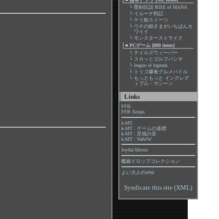
└
聖剣伝説 RISE of MANA
└
イルーナ戦記
└
ケリ姫スイーツ
└
ウチの姫さまがいちばんカ
ワイイ
└
モンスターストライク
■
PCゲーム [808 items]
└
テイルズウィーバー
└
スカッとゴルフパンヤ
└
league of legends
└
トリコ爆食グルメバトル
└
もっともっと インクレデ
ィブル・マシーン
Links
FFB
FFB Xoops
k-MT
k-MT : ゲームの道標
k-MT : 至福の音
k-MT : WaWW
。
Joyful-Movie
艦娘ドロップコレクション
よい大人のnWo
Syndicate this site (XML)