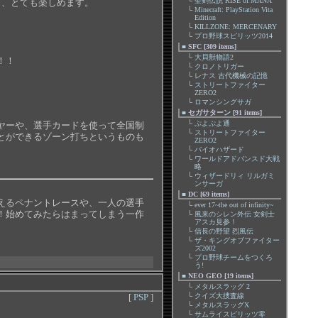
└
聖剣伝説 RISE of MANA
り、とても楽しめます。
└
Minecraft: PlayStation Vita
Edition
└
KILLZONE: MERCENARY
└
プロ野球スピリッツ2014
■
SFC [309 items]
└
大貝獣物語2
！！
└
クロノトリガー
└
レナス 古代機械の記憶
└
ストリートファイター
ZERO2
└
ロマンシングサガ
■
セガサターン [91 items]
└
ぷよぷよ通
ヤーや、選手カードを使って全国制
└
ストリートファイター
とができるゾーン打ちというものも
ZERO2
└
バイオハザード
└
ワールドアドバンスド大戦
略
└
ウィザードリィ リルガミ
ンサーガ
■
DC [69 items]
えるペナントレースや、一人の選手
└
ever 17~the out of infinity~
！始めてみたらはまってしまう一作
└
風来のシレン外伝 女剣士
アスカ見参！
└
信長の野望 烈風伝
└
ザ・キングオブファイター
ズ2002
└
プロ野球チームをつくろ
う!
■
NEO GEO [19 items]
└
メタルスラッグ 2
[
PSP
]
└
クイズ大捜査線
└
メタルスラッグX
└
サムライスピリッツ零