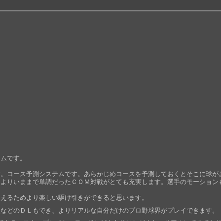
ームです。
す。コース予測システムです。あらかじめコースを予測しておくとそこに球が
によりいままで単調だったＣＯＭ対戦がとても充実します。選手のモーション
使えるためより楽しい駆け引きができると思います。
歌などのＤＬもでき、よりリアルな自分だけのプロ野球界がプレイできます。