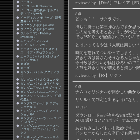
reviewed by 【D≒A】フレイア【S
◆
イース 7
◆
イース I & II Chronicles
◆
イースvs.空の軌跡 オルタナ
8点
ティブ・サーガ
◆
イーディス メモリーズ ~新天
どぅも＾＾ サクラです。
魔界 G O C V~
◆
ウイニングポスト6 2008
待ちに待った第三弾なんですか思っ
◆
ウイニングポスト7 2009
この辺を考えるとあまり手が出な
◆
ウルトラマン Fighting
でもPSNで曲が配信されていくの
Evolution 0
◆
エクシズ・フォルス
とはいってもやはり太鼓は楽しい＾
◆
エビコレ+ アマガミ
◆
エースコンバットX スカイ
時間を忘れてついやってしまう、
ズ・オブ・デセプション
◆
エースコンバットX2 ジョイ
好きな方は皆さんそうなるんじゃ
ントアサルト
今日数は少ないが幅はひろいので
◆
カズオ
太鼓を好きな方が増えると嬉しい
◆
カーズ
◆
ガンダム バトル タクティク
reviewed by 【FS】サクラ
ス
◆
ガンダム バトルクロニクル
◆
ガンダム バトルロワイヤル
9点
◆
ガンダムアサルトサヴァイブ
ナムコオリジナルが懐かしい曲か
◆
ガンダムバトルユニバース
◆
ガーネット クロニクル ~紅輝
リザルトで判定も出るようになり
の魔石~
◆
キングスフィールド アディ
だけど
ショナル II
◆
キングスフィールド アディ
ショナルI
ダウンロード曲が有料なのは驚き
◆
キングダム ハーツ バース バ
J-POP辺りはいいですが ナムコ
イ スリープ
◆
キングダムハーツ バースバ
あとおみこしバトルも微妙です。
イスリープ ファイナルミッ
ドンだーからしたら辛口でも簡単
クス
◆
キン肉マン マッスルジェネ