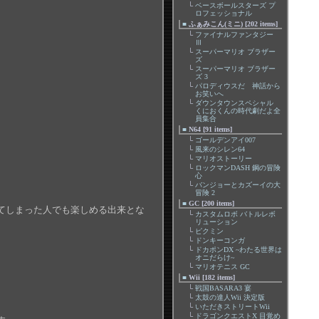
└
ベースボールスターズ プ
ロフェッショナル
■
ふぁみこん(ミニ) [202 items]
└
ファイナルファンタジー
Ⅲ
└
スーパーマリオ ブラザー
ズ
└
スーパーマリオ ブラザー
ズ 3
└
パロディウスだ 神話から
お笑いへ
└
ダウンタウンスペシャル
くにおくんの時代劇だよ全
員集合
■
N64 [91 items]
└
ゴールデンアイ007
└
風来のシレン64
└
マリオストーリー
└
ロックマンDASH 鋼の冒険
心
└
バンジョーとカズーイの大
冒険 2
■
GC [200 items]
てしまった人でも楽しめる出来とな
└
カスタムロボ バトルレボ
リューション
└
ピクミン
└
ドンキーコンガ
└
ドカポンDX ~わたる世界は
オニだらけ~
└
マリオテニス GC
■
Wii [182 items]
└
戦国BASARA3 宴
└
太鼓の達人Wii 決定版
└
いただきストリートWii
└
ドラゴンクエストX 目覚め