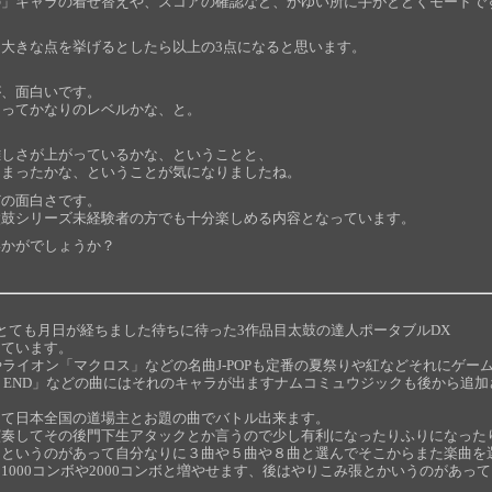
の」キャラの着せ替えや、スコアの確認など、かゆい所に手がとどくモードで
大きな点を挙げるとしたら以上の3点になると思います。
が、面白いです。
まってかなりのレベルかな、と。
難しさが上がっているかな、ということと、
しまったかな、ということが気になりましたね。
どの面白さです。
太鼓シリーズ未経験者の方でも十分楽しめる内容となっています。
いかがでしょうか？
とても月日が経ちました待ちに待った3作品目太鼓の達人ポータブルDX
っています。
」やライオン「マクロス」などの名曲J-POPも定番の夏祭りや紅などそれにゲ
E END」などの曲にはそれのキャラが出ますナムコミュウジックも後から追
って日本全国の道場主とお題の曲でバトル出来ます。
演奏してその後門下生アタックとか言うので少し有利になったりふりになった
ドというのがあって自分なりに３曲や５曲や８曲と選んでそこからまた楽曲を
1000コンボや2000コンボと増やせます、後はやりこみ張とかいうのがあっ