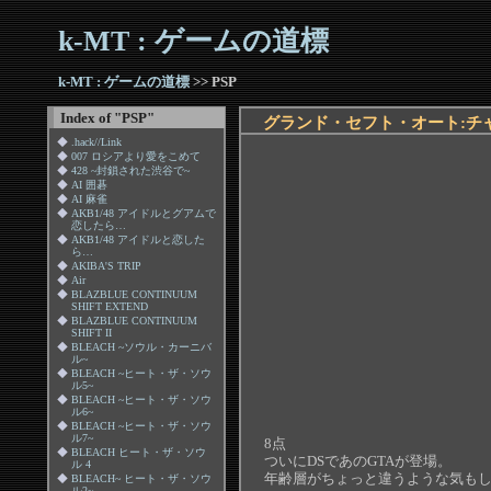
k-MT : ゲームの道標
k-MT : ゲームの道標
>> PSP
Index of "PSP"
グランド・セフト・オート:チ
◆
.hack//Link
◆
007 ロシアより愛をこめて
◆
428 ~封鎖された渋谷で~
◆
AI 囲碁
◆
AI 麻雀
◆
AKB1/48 アイドルとグアムで
恋したら…
◆
AKB1/48 アイドルと恋した
ら…
◆
AKIBA'S TRIP
◆
Air
◆
BLAZBLUE CONTINUUM
SHIFT EXTEND
◆
BLAZBLUE CONTINUUM
SHIFT II
◆
BLEACH ~ソウル・カーニバ
ル~
◆
BLEACH ~ヒート・ザ・ソウ
ル5~
◆
BLEACH ~ヒート・ザ・ソウ
ル6~
◆
BLEACH ~ヒート・ザ・ソウ
ル7~
8点
◆
BLEACH ヒート・ザ・ソウ
ついにDSであのGTAが登場。
ル 4
年齢層がちょっと違うような気も
◆
BLEACH~ ヒート・ザ・ソウ
ル2~