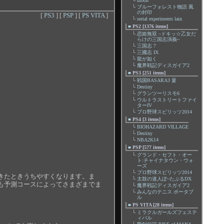
└
moon
└
ブルーフォレスト物語 風
の封印
[
PS3
] [
PSP
] [
PS VITA
]
└
serial experiments lain
■
PS2 [1376 items]
└
恋姫無双 ~ドキッ☆乙女だ
らけの三国志演義~
└
三国志 7
└
三國志 IX
└
龍が如く
└
魔界戦記ディスガイア2
■
PS3 [251 items]
└
戦国BASARA3 宴
└
Destiny
└
グランツーリスモ6
└
ウルトラストリートファイ
ターIV
└
プロ野球スピリッツ2014
■
PS4 [3 items]
└
BIOHAZARD VILLAGE
└
Destiny
└
NBA2K14
■
PSP [577 items]
└
グランド・セフト・オー
ト:チャイナタウン・ウォ
ーズ
└
プロ野球スピリッツ2014
きたときうちやすくなります。ま
└
太鼓の達人ぽ~たぶるDX
も予測コースによってさまざまでま
└
魔界戦記ディスガイア2
└
みんなのテニス ポータブ
ル
■
PS VITA [28 items]
└
ミラクルガールズフェステ
ィバル