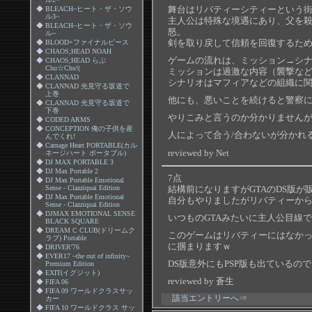
舞台はリバティーシティーという
◆
BLEACH~ヒート・ザ・ソウ
ル3~
主人公は特殊な境遇にあり、父を
◆
BLEACH~ヒート・ザ・ソウ
怒。
ル~
剣を取り戻して信頼を回復するた
◆
BLOOD+ファイナルピース
◆
CHAOS;HEAD NOAH
ゲームの流れは、ミッション→シ
◆
CHAOS;HEAD らぶ
Chu☆Chu!(
ミッションは過激な内容（襲撃など
◆
CLANNAD
シナリオはマフィアなどの組織に
◆
CLANNAD 光見守る坂道で
上巻
他にも、悪いことを続けると警察
◆
CLANNAD 光見守る坂道で
下巻
やりこみと言うのか分かりません
◆
CODED ARMS
◆
CONCEPTION 俺の子供を産
人によって合う/合わないが分かれ
んでくれ!
◆
Carnage Heart PORTABLE(カル
reviewed by Net
ネージハート ポータブル)
◆
DJ MAX PORTABLE 3
◆
DJ Max Portable 2
7点
◆
DJ Max Portable Emotional
結構前になりますがGTAのDS版が
Sense - Clazziquai Edition
◆
DJ Max Portable Emotional
自分もやりましたがリバティーか
Sense - Clazziquai Edition
◆
DJMAX EMOTIONAL SENSE
いつものGTAみたいに主人公目線で
BLACK SQUARE
◆
DREAM C CLUB(ドリームク
このゲームはリバティーにはなか
ラブ) Portable
に掴まりますｗ
◆
DRIVER'76
◆
EVER17 ~the out of infinity~
DS版意外にもPSP版も出ているの
Premium Edition
◆
EXIT(イグジット)
reviewed by 蒼生
◆
FIFA 06
◆
FIFA 09 ワールドクラスサッ
該当エントリーへ⇒
カー
◆
FIFA 10 ワールドクラス サッ