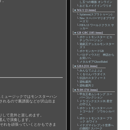
す。
し五つの種族 オンライン
└
おどるメイドインワリオ
■
Wii U [3 items]
└
Splatoon(スプラトゥーン)
└
New スーパーマリオブラザ
ーズ U
└
FIFA 13 ワールドクラス サ
ッカー
■
GB GBC [185 items]
└
ポケットモンスター ピカ
チュウバージョン
└
遊戯王デュエルモンスター
ズ 3
└
ポケモンカードGB
└
パロディウスだ 神話から
お笑いへ
└
メタルギアGhostBabel
■
GBA [331 items]
└
みんなでぷよぷよ
└
くるりんパラダイス
└
伝説のスタフィー 3
└
逆転裁判
└
逆転裁判 2
■
N-DS [711 items]
└
甲虫王者ムシキング スー
ームミュージックではモンスターハン
パーコレクション
加されるので裏譜面などが沢山出ま
└
ドラゴンクエストIX 星空
の守り人
└
ポケットモンスター ハー
トゴールド ソウルシルバ
りして意外と楽しめます。
ー
└
ポケットモンスター ブラ
選んで演奏します。
ック ホワイト
てそれを頑張っていくとかもできま
└
イナズマイレブン3 世界へ
の挑戦!! スパーク