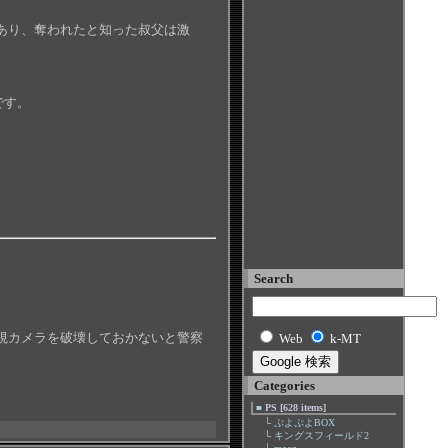
あり、奪われたと知った叔父は激
。
です。
Search
視カメラを破壊しておかないと警察
Web
k-MT
Categories
■
PS [628 items]
└
ぷよぷよBOX
└
キングスフィールド2