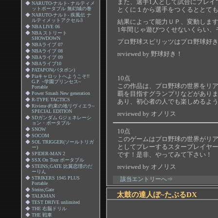
また、選手1人として試合にプレイ
◆
NARUTO-ナルト- ナルティメ
とくに１から選手をつくるととて
ットポータブル 無幻城の巻
◆
NARUTO-ナルト- 疾風伝 ナ
ルティメットアクセル3
結果によって能力ＵＰ、変動しま
◆
NBA LIVE 06
1年間じゃ遊びつくせないくらい、
◆
NBA ストリート
SHOWDOWN
プロ野球スピリッツはプロ野球好
◆
NBAライブ 07
◆
NBAライブ 08
reviewed by 野球好き！
◆
NBAライブ 09
◆
NBAライブ10
◆
PATAPON(パタポン)
◆
Piaキャロットへようこそ!!
10点
G.P. ~学園プリンセス~
この作品は、プロ野球の世界をリ
Portable
覇を目指すグランプリなどがあり
◆
Power Smash New generation
◆
R-TYPE TACTICS
あり、初心者の人でも楽しめるよ
◆
Riviera~約束の地リヴィエラ~
SPECIAL EDITION
reviewed by オノリス
◆
SDガンダム Gジェネレーシ
ョン・ポータブル
◆
SNOW
10点
◆
SOCOM
このゲームはプロ野球の世界がリ
◆
SOL TRIGGER(ソールトリガ
としてプレーするスタープレイヤ
ー)
◆
SPIDER-MAN 2
です！是非、やってみて下さい！
◆
SSX On Tour ポータブル
reviewed by オノリス
◆
STEINS;GATE 比翼恋理のだ
ーりん
◆
STRIKERS 1945 PLUS
該当エントリーへ⇒
Portable
◆
Steins;Gate
太鼓の達人ぽ~たぶるDX
◆
TALKMAN
◆
TEST DRIVE unlimited
◆
THE 右脳ドリル
◆
THE 戦車