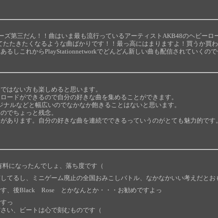
リーズ第三だん！！曲はいま最も流行っているアーティストAKB48のヘビー
あわせてたたきたくなるような曲ばかりです！！最っ高にはまりますよ！買うか買
しこれからPlayStationnetworkでどんどん新しい曲も配信されていく
きではない方も楽しめると思います。
ンロードができるので自分の好きな曲を集めることができます。
オリジナルなどと幅広いのでなかなか飽きることはないと思います。
たのでちょっと残念。
いがあります。自分の好きな曲を連続でできるっていうのがとても魅力的です
有料になったんでしょ、落ち度です（
実してるし、ミニゲーム廃止の全国おみこしバトル、なかなかいい考えだとお
、後Black Rose とかなんとか・・・お勧めですよっ
ですっ
ださい、ビートは心で刻むものです（