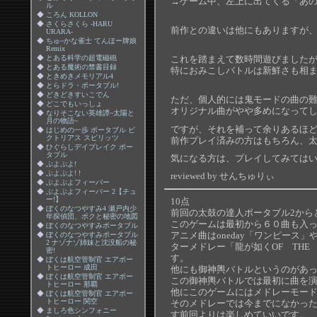
→ゲーム中、左上に出てくる「あ
ル
◆
ころん KOLLON
◆
さくらさくら -HARU
前作との違いは他にもありますが、
URARA-
◆
ちゅ~かな雀士 てんほー牌娘
Remix
◆
とある科学の超電磁砲
これを踏まえて数時間遊びました
◆
とある魔術の禁書目録
特におみこしバトルは新鮮さも相
◆
ときめきメモリアル4
◆
とらドラ・ポータブル!
◆
どきどきすいこでん
ただ、個人的には鬼モードの曲の
◆
どこでもいっしょ
オリジナル曲がやや多めになって
◆
なりそこない英雄譚~太陽と
月の物語~
ですが、それを補って余りあるほ
◆
はじめの一歩 ポータブル ビ
クトリアス スピリッツ
前作プレイ済みの方はもちろん、
◆
ひぐらしデイブレイク ポー
タブル
気になる方は、プレイしてみては
◆
ぷよぷよ!
◆
ぷよぷよ! !
reviewed by せんちゅりぃ
◆
ぷよぷよフィーバー
◆
ぷよぷよフィーバー 2【チュ
ー!】
10点
◆
ぼくのなつやすみ4 瀬戸内少
前回の太鼓の達人ポータブル2から
年探偵団、ボクと秘密の地図
このゲームは最初から６０曲も入
◆
ぼくのなつやすみポータブル
アニメ曲はoneday「ワンピース
◆
ぼくのなつやすみポータブル
2 ナゾナゾ姉妹と沈没船の秘
ターメドレー「龍が如くOF TH
密!
す。
◆
ぼくは航空管制官 エアポー
トヒーロー 成田
他にも御神輿バトルというのがあ
◆
ぼくは航空管制官 エアポー
この御神輿バトルでは最初に曲を
トヒーロー 那覇
他にこのゲームにはメドレーモー
◆
ぼくは航空管制官 エアポー
トヒーロー 関空
そのメドレーでは今までになかった
◆
ましろ色シンフォニー
す前回よりは楽しめていいです。