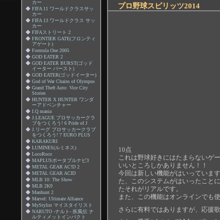
カー
プロ野球スピリッツ2014
◆
FIFA 11 ワールドクラスサッ
カー
◆
FIFA 13 ワールドクラス サッ
カー
◆
FIFAストリート 2
◆
FRONTIER GATE(フロンティ
アゲート)
◆
Formula One 2005
◆
GOD EATER 2
◆
GOD EATER BURST(ゴッド
イーター バースト)
◆
GOD EATER(ゴッドイーター)
◆
God of War Chains of Olympus
◆
Grand Theft Auto: Vice City
Stories
◆
HUNTER X HUNTER ワンダ
ーアドベンチャー
◆
I.Q mania
◆
J.LEAGUE プロサッカークラ
ブをつくろう! 6 Pride of J
◆
J.リーグ プロサッカークラブ
をつくろう! 7 EURO PLUS
◆
KARAKURI
◆
LUMINES(ルミネス)
10点
◆
LocoRoco
これは野球好きにはたまらないゲ
◆
MAPLUSポータブルナビ3
いいところしかありません！！
◆
METAL GEAR AC!D 2
今回は新しい機能がはいっていま
◆
METAL GEAR ACID
◆
MLB 10: The Show
た、このシステムがはいったこと
◆
MLB 2K9
たそれがリアルです。
◆
Manhunt 2
また、この機能はオンラインでも
◆
Marvel: Ultimate Alliance
◆
MyStylist マイスタイリスト
さらに有料ではありますが、応援
◆
NARUTO -ナルト- 疾風伝 ナ
ルティメットインパクト