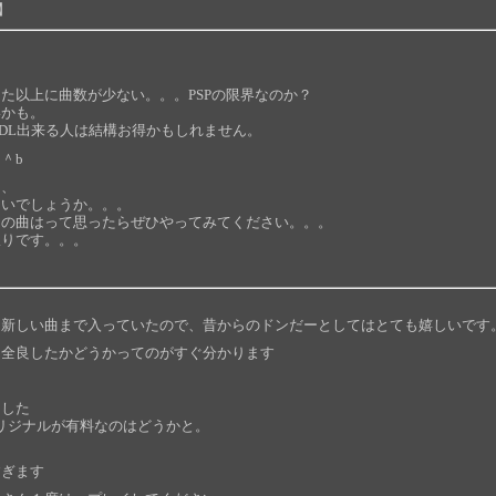
D】
た以上に曲数が少ない。。。PSPの限界なのか？
いかも。
でDL出来る人は結構お得かもしれません。
＾b
、、
ないでしょうか。。。
この曲はって思ったらぜひやってみてください。。。
限りです。。。
ら新しい曲まで入っていたので、昔からのドンだーとしてはとても嬉しいです
、全良したかどうかってのがすぐ分かります
ました
オリジナルが有料なのはどうかと。
すぎます