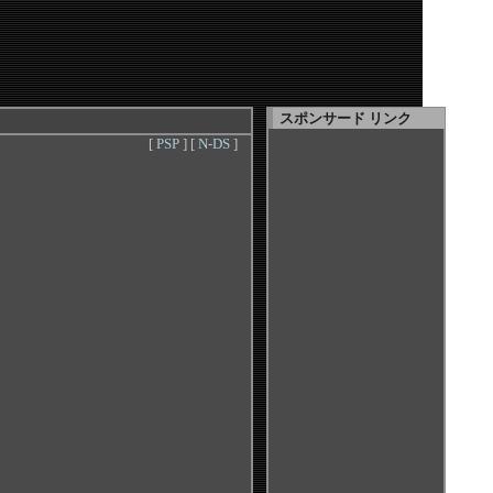
スポンサード リンク
[
PSP
] [
N-DS
]