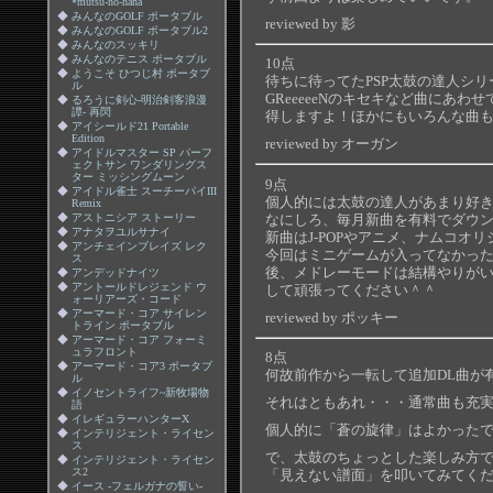
*mutsu-no-hana
◆
みんなのGOLF ポータブル
reviewed by 影
◆
みんなのGOLF ポータブル2
◆
みんなのスッキリ
◆
みんなのテニス ポータブル
10点
◆
ようこそ ひつじ村 ポータブ
待ちに待ってたPSP太鼓の達人シ
ル
GReeeeeNのキセキなど曲に
◆
るろうに剣心-明治剣客浪漫
譚- 再閃
得しますよ！ほかにもいろんな曲もある
◆
アイシールド21 Portable
Edition
reviewed by オーガン
◆
アイドルマスター SP パーフ
ェクトサン ワンダリングス
ター ミッシングムーン
9点
◆
アイドル雀士 スーチーパイIII
個人的には太鼓の達人があまり好
Remix
なにしろ、毎月新曲を有料でダウ
◆
アストニシア ストーリー
◆
アナタヲユルサナイ
新曲はJ-POPやアニメ、ナムコ
◆
アンチェインブレイズ レク
今回はミニゲームが入ってなかっ
ス
後、メドレーモードは結構やりが
◆
アンデッドナイツ
◆
アントールドレジェンド ウ
して頑張ってください＾＾
ォーリアーズ・コード
◆
アーマード・コア サイレン
reviewed by ポッキー
トライン ポータブル
◆
アーマード・コア フォーミ
ュラフロント
8点
◆
アーマード・コア3 ポータブ
何故前作から一転して追加DL曲が
ル
◆
イノセントライフ~新牧場物
それはともあれ・・・通常曲も充
語
◆
イレギュラーハンターX
個人的に「蒼の旋律」はよかったです
◆
インテリジェント・ライセン
ス
で、太鼓のちょっとした楽しみ方
◆
インテリジェント・ライセン
ス2
「見えない譜面」を叩いてみてく
◆
イース -フェルガナの誓い-