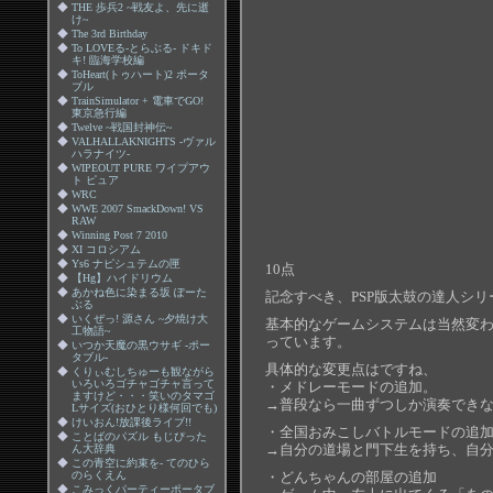
◆
THE 歩兵2 ~戦友よ、先に逝
け~
◆
The 3rd Birthday
◆
To LOVEる-とらぶる- ドキド
キ! 臨海学校編
◆
ToHeart(トゥハート)2 ポータ
ブル
◆
TrainSimulator + 電車でGO!
東京急行編
◆
Twelve ~戦国封神伝~
◆
VALHALLAKNIGHTS -ヴァル
ハラナイツ-
◆
WIPEOUT PURE ワイプアウ
ト ピュア
◆
WRC
◆
WWE 2007 SmackDown! VS
RAW
◆
Winning Post 7 2010
◆
XI コロシアム
◆
Ys6 ナピシュテムの匣
10点
◆
【Hg】ハイドリウム
◆
あかね色に染まる坂 ぽーた
記念すべき、PSP版太鼓の達人シ
ぶる
◆
いくぜっ! 源さん ~夕焼け大
基本的なゲームシステムは当然変
工物語~
っています。
◆
いつか天魔の黒ウサギ -ポー
タブル-
具体的な変更点はですね、
◆
くりぃむしちゅーも観ながら
いろいろゴチャゴチャ言って
・メドレーモードの追加。
ますけど・・・笑いのタマゴ
→普段なら一曲ずつしか演奏でき
Lサイズ(おひとり様何回でも)
◆
けいおん!放課後ライブ!!
・全国おみこしバトルモードの追
◆
ことばのパズル もじぴった
→自分の道場と門下生を持ち、自
ん大辞典
◆
この青空に約束を- てのひら
のらくえん
・どんちゃんの部屋の追加
◆
こみっくパーティーポータブ