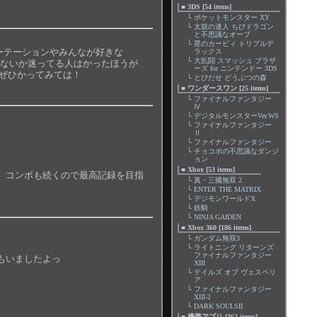
■
3DS [54 items]
└
ポケットモンスター XY
└
太鼓の達人 ちびドラゴン
と不思議なオーブ
└
星のカービィ トリプルデ
ローテーションやみんなが好きな
ラックス
└
大乱闘 スマッシュ ブラザ
わないか迷ってる人はかったほうが
ーズ for ニンテンドー 3DS
のでぜひかってみては！
└
とびだせ どうぶつの森
■
ワンダースワン [25 items]
└
ファイナルファンタジー
Ⅳ
└
デジタルモンスターVer.WS
└
ファイナルファンタジー
Ⅱ
└
ファイナルファンタジー
└
チョコボの不思議なダンジ
ョン
■
Xbox [53 items]
。コンボも続くので最高記録を目指
└
真・三國無双 2
└
ENTER THE MATRIX
└
デジモンワールドX
└
鉄騎
└
NINJA GAIDEN
■
Xbox 360 [186 items]
└
ガンダム無双3
└
ライトニング リターンズ
ファイナルファンタジー
もいましたよっ
XIII
└
テイルズ オブ ヴェスペリ
ア
└
ファイナルファンタジー
XIII-2
└
DARK SOULSII
■
携帯アプリ [362 items]