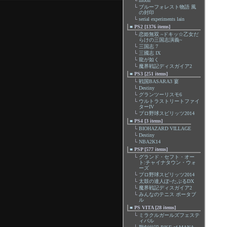
└
moon
└
ブルーフォレスト物語 風
の封印
└
serial experiments lain
■
PS2 [1376 items]
└
恋姫無双 ~ドキッ☆乙女だ
らけの三国志演義~
└
三国志 7
└
三國志 IX
└
龍が如く
└
魔界戦記ディスガイア2
■
PS3 [251 items]
└
戦国BASARA3 宴
└
Destiny
└
グランツーリスモ6
└
ウルトラストリートファイ
ターIV
└
プロ野球スピリッツ2014
■
PS4 [3 items]
└
BIOHAZARD VILLAGE
└
Destiny
└
NBA2K14
■
PSP [577 items]
└
グランド・セフト・オー
ト:チャイナタウン・ウォ
ーズ
└
プロ野球スピリッツ2014
└
太鼓の達人ぽ~たぶるDX
└
魔界戦記ディスガイア2
└
みんなのテニス ポータブ
ル
■
PS VITA [28 items]
└
ミラクルガールズフェステ
ィバル