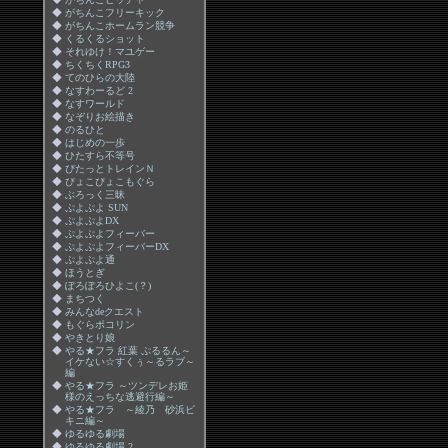
◆
がちんこフリーキック
◆
がちんこホームラン競争
◆
くるくるショット
◆
それゆけ！マユゲー
◆
ちくちくRPG3
◆
てのひらの大陸
◆
なすわーるど 2
◆
なすワールド
◆
なぞりお絵描き
◆
のるひと
◆
はじめの一歩
◆
ひたすら不等号
◆
ぴたっとトレインＮ
◆
ぴょこぴょこもぐら
◆
ぶろっく三昧
◆
ぷよぷよ SUN
◆
ぷよぷよDX
◆
ぷよぷよフィーバー
◆
ぷよぷよフィーバーDX
◆
ぷよぷよ通
◆
ほうとぎ
◆
ぽろぽろひよこ(？)
◆
まちつく
◆
みんなdeクエスト
◆
もぐらポコリン
◆
やきとり娘
◆
やる★フラ 紅葉 ぷるるん～
イケない☆すくぅ～るラブ～
編
◆
やる★フラ ～ツンデレお姫
様のえっちな逃避行編～
◆
やる★フラ ～綾乃 砂浜ビ
キニ編～
◆
ゆるゆる劇場
◆
ゆるゆる劇場 2