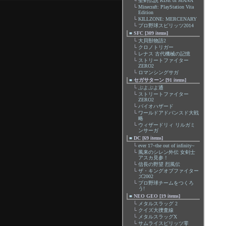
└
聖剣伝説 RISE of MANA
└
Minecraft: PlayStation Vita
Edition
└
KILLZONE: MERCENARY
└
プロ野球スピリッツ2014
■
SFC [309 items]
└
大貝獣物語2
└
クロノトリガー
└
レナス 古代機械の記憶
└
ストリートファイター
ZERO2
└
ロマンシングサガ
■
セガサターン [91 items]
└
ぷよぷよ通
└
ストリートファイター
ZERO2
└
バイオハザード
└
ワールドアドバンスド大戦
略
└
ウィザードリィ リルガミ
ンサーガ
■
DC [69 items]
└
ever 17~the out of infinity~
└
風来のシレン外伝 女剣士
アスカ見参！
└
信長の野望 烈風伝
└
ザ・キングオブファイター
ズ2002
└
プロ野球チームをつくろ
う!
■
NEO GEO [19 items]
└
メタルスラッグ 2
└
クイズ大捜査線
└
メタルスラッグX
└
サムライスピリッツ零