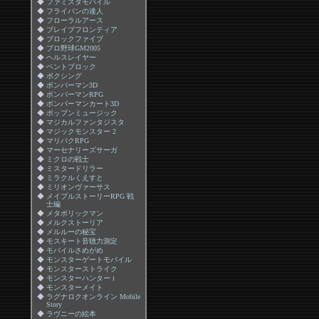
◆
ファミスタモバイル
◆
フライパンの達人
◆
フローラルアース
◆
ブレイブフロンティア
◆
ブロックファイブ
◆
プロ野球GM2005
◆
ヘルスレイヤー
◆
ペントブロック
◆
ボクシング
◆
ボンバーマン3D
◆
ボンバーマンRPG
◆
ボンバーマンカート3D
◆
ポップンミュージック
◆
マジカルファンタジスタ
◆
マジックモンスター 2
◆
マリパクRPG
◆
マーセナリーズサーガ
◆
ミクロの戦士
◆
ミスタードリラー
◆
ミラクルくえすと
◆
ミリオンヴァーサス
◆
メイプルストーリーRPG 戦
士編
◆
メタボリックマン
◆
メルクストーリア
◆
メルルーの秘宝
◆
モスキート音聴力測定
◆
モバイルさめがめ
◆
モンスターゲートモバイル
◆
モンスターストライク
◆
モンスターハンター i
◆
モンスターメイト
◆
ラグナロクオンライン Mobile
Story
◆
ラヴニーの絵本