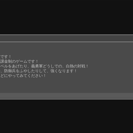
姫です！
主課金制のゲームです！
レベルをあげたり、義勇軍どうしでの、白熱の対戦！
や、防御兵をふやしたりして、強くなります！
などにやってみてください！