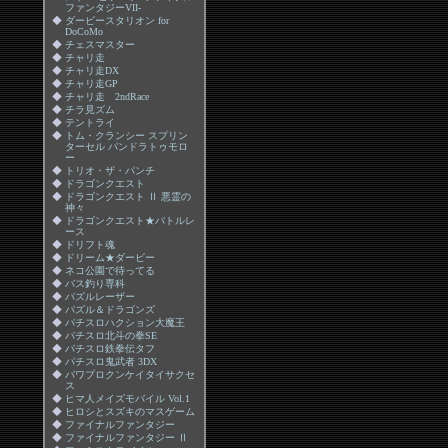
ファンタジーVII-
◆
ダービースタリオン for
DoCoMo
◆
チェスマスター
◆
チャリ走
◆
チャリ走DX
◆
チャリ走GP
◆
チャリ走 2ndRace
◆
チラ見ズム
◆
テントライ
◆
トム・クランシー スプリン
ターセル パンドラトゥモロ
ー
◆
トリオ・ザ・パンチ
◆
ドラゴンクエスト
◆
ドラゴンクエスト Ⅱ 悪霊の
神々
◆
ドラゴンクエスト★バトルレ
ース
◆
ドリフト魂
◆
ドリーム★ダービー
◆
ネコ公園で待ってる
◆
バス釣り専科
◆
パズルレーザー
◆
パズル＆ドラゴンズ
◆
パチスロハクション大魔王
◆
パチスロ北斗の拳SE
◆
パチスロ鉄拳伝タフ
◆
パチスロ鬼武者 3DX
◆
パワプロクンケイタイサクセ
ス
◆
ヒマ人メイズモバイル Vol.1
◆
ヒロシとスズキのマスゲーム
◆
ファイナルファンタジー
◆
ファイナルファンタジー Ⅱ