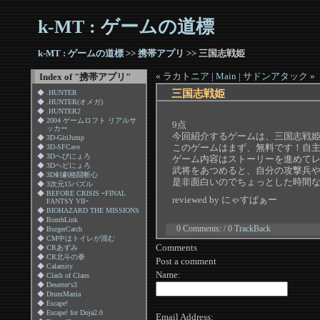
k-MT : ゲームの道標
k-MT : ゲームの道標
>>
携帯アプリ
>> 三国志戦姫
« ラカトニア
|
Main
|
サドンアタック »
Index of "携帯アプリ"
三国志戦姫
◆
.HUNTER
◆
.HUNTER(オメガ)
◆
.HUNTER2
◆
2004 ゲームロフト リアルサ
9点
ッカー
今回紹介するゲームは、三国志戦
◆
3D-GiriJump
このゲームはまず、無料です！自
◆
3D‐SFCave
◆
3Dへびにょろ
ゲーム内容はストーリーを進めて
◆
3Dヘビにょろ
武将をあつめると、自分の攻撃兵
◆
3D剣劇格闘斬心
是非面白いのでちょっとした時間
◆
3次元15パズル
◆
BEFORE CRISIS ｰFINAL
reviewed by にゃすぱぁー
FANTSY VIIｰ
◆
BIOHAZARD THE MISSIONS
◆
BombLink
0 Comments: / 0
TrackBack
◆
BurgerCatch
◆
CM中はトイレが混む
Comments
◆
CRあずみ
◆
CR北斗の拳
Post a comment
◆
Calamity
Name:
◆
Clash of Clans
◆
Deserter's3
◆
DrumMania
◆
Escape!
◆
Escape! for Doja2.0
Email Address: