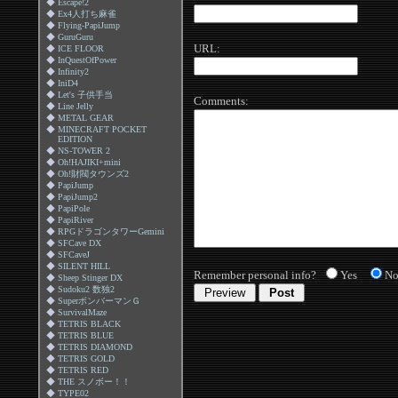
◆
Escape!2
◆
Ex4人打ち麻雀
◆
Flying-PapiJump
◆
GuruGuru
URL:
◆
ICE FLOOR
◆
InQuestOfPower
◆
Infinity2
◆
IniD4
◆
Let's 子供手当
Comments:
◆
Line Jelly
◆
METAL GEAR
◆
MINECRAFT POCKET
EDITION
◆
NS-TOWER 2
◆
Oh!HAJIKI+mini
◆
Oh!財閥タウンズ2
◆
PapiJump
◆
PapiJump2
◆
PapiPole
◆
PapiRiver
◆
RPGドラゴンタワーGemini
◆
SFCave DX
◆
SFCaveJ
◆
SILENT HILL
Remember personal info?
Yes
N
◆
Sheep Stinger DX
◆
Sudoku2 数独2
◆
SuperボンバーマンＧ
◆
SurvivalMaze
◆
TETRIS BLACK
◆
TETRIS BLUE
◆
TETRIS DIAMOND
◆
TETRIS GOLD
◆
TETRIS RED
◆
THE スノボー！！
◆
TYPE02