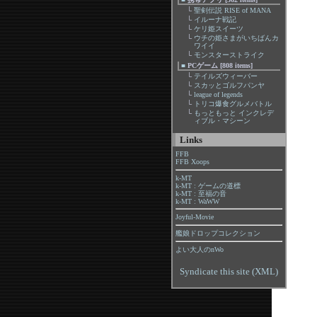
└
聖剣伝説 RISE of MANA
└
イルーナ戦記
└
ケリ姫スイーツ
└
ウチの姫さまがいちばんカ
ワイイ
└
モンスターストライク
■
PCゲーム [808 items]
└
テイルズウィーバー
└
スカッとゴルフパンヤ
└
league of legends
└
トリコ爆食グルメバトル
└
もっともっと インクレデ
ィブル・マシーン
Links
FFB
FFB Xoops
k-MT
k-MT : ゲームの道標
k-MT : 至福の音
k-MT : WaWW
Joyful-Movie
艦娘ドロップコレクション
よい大人のnWo
Syndicate this site (XML)