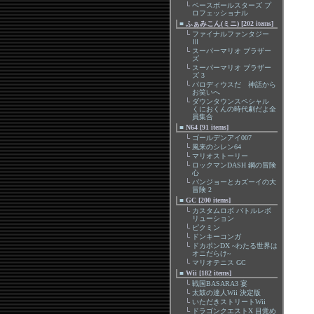
└
ベースボールスターズ プ
ロフェッショナル
■
ふぁみこん(ミニ) [202 items]
└
ファイナルファンタジー
Ⅲ
└
スーパーマリオ ブラザー
ズ
└
スーパーマリオ ブラザー
ズ 3
└
パロディウスだ 神話から
お笑いへ
└
ダウンタウンスペシャル
くにおくんの時代劇だよ全
員集合
■
N64 [91 items]
└
ゴールデンアイ007
└
風来のシレン64
└
マリオストーリー
└
ロックマンDASH 鋼の冒険
心
└
バンジョーとカズーイの大
冒険 2
■
GC [200 items]
└
カスタムロボ バトルレボ
リューション
└
ピクミン
└
ドンキーコンガ
└
ドカポンDX ~わたる世界は
オニだらけ~
└
マリオテニス GC
■
Wii [182 items]
└
戦国BASARA3 宴
└
太鼓の達人Wii 決定版
└
いただきストリートWii
└
ドラゴンクエストX 目覚め