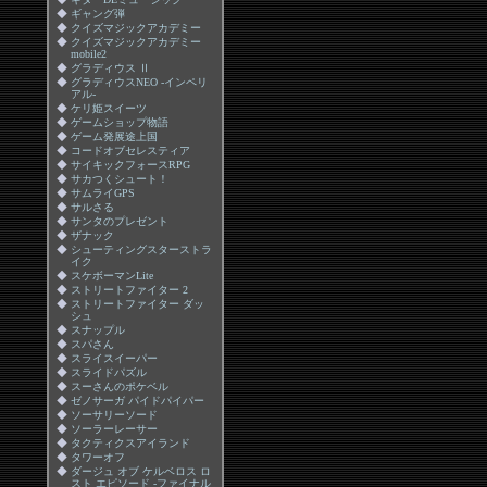
◆
ギャング弾
◆
クイズマジックアカデミー
◆
クイズマジックアカデミー
mobile2
◆
グラディウス Ⅱ
◆
グラディウスNEO -インペリ
アル-
◆
ケリ姫スイーツ
◆
ゲームショップ物語
◆
ゲーム発展途上国
◆
コードオブセレスティア
◆
サイキックフォースRPG
◆
サカつくシュート！
◆
サムライGPS
◆
サルさる
◆
サンタのプレゼント
◆
ザナック
◆
シューティングスターストラ
イク
◆
スケボーマンLite
◆
ストリートファイター 2
◆
ストリートファイター ダッ
シュ
◆
スナップル
◆
スパさん
◆
スライスイーパー
◆
スライドパズル
◆
スーさんのポケベル
◆
ゼノサーガ パイドパイパー
◆
ソーサリーソード
◆
ソーラーレーサー
◆
タクティクスアイランド
◆
タワーオフ
◆
ダージュ オブ ケルベロス ロ
スト エピソード -ファイナル