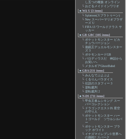
し五つの種族 オンライン
└
おどるメイドインワリオ
■
Wii U [3 items]
└
Splatoon(スプラトゥーン)
└
New スーパーマリオブラザ
ーズ U
└
FIFA 13 ワールドクラス サ
ッカー
■
GB GBC [185 items]
└
ポケットモンスター ピカ
チュウバージョン
└
遊戯王デュエルモンスター
ズ 3
└
ポケモンカードGB
└
パロディウスだ 神話から
お笑いへ
└
メタルギアGhostBabel
■
GBA [331 items]
└
みんなでぷよぷよ
└
くるりんパラダイス
└
伝説のスタフィー 3
└
逆転裁判
└
逆転裁判 2
■
N-DS [711 items]
└
甲虫王者ムシキング スー
パーコレクション
└
ドラゴンクエストIX 星空
の守り人
└
ポケットモンスター ハー
トゴールド ソウルシルバ
ー
└
ポケットモンスター ブラ
ック ホワイト
└
イナズマイレブン3 世界へ
の挑戦!! スパーク