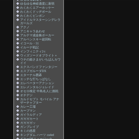
◆
ゆるゆる神経適度に衰弱
◆
わくわくエアーホッケー
◆
わくわくドッヂボール
◆
わくわくピンポン
◆
アイドルマスターシンデレラ
ガールズ
◆
アクノ
◆
アニキャラあわせ
◆
アルテマ成金株ポーカー
◆
アルペンスキー超回転
◆
イコール・51
◆
イルーナ戦記
◆
インフィニティ2‐i
◆
ウィズソードオブライト＋
◆
ウチの姫さまがいちばんカワ
イイ
◆
エクスパンドファンタジー
◆
エスプガルーダDX
◆
エターナル囲碁
◆
エッチな打ちっぱなし
◆
エレベーターアクション
◆
エレメンタルジェレイド
◆
オセロ検定 中島名人に挑戦
◆
オチデジ
◆
カルドセプト モバイル アナ
ザーチャプター
◆
カレー工場
◆
カーブマン
◆
ガイラルディア
◆
ガガガカート
◆
ガガガガッ
◆
ガンブレイブ
◆
キミの惑星
◆
キングダム ハーツ coded
◆
ギターDEミュージック