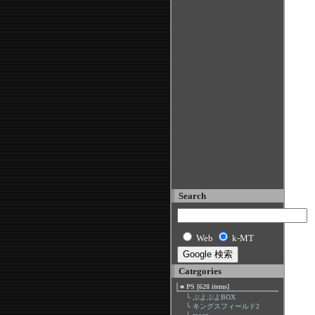
Search
Web
k-MT
Categories
■
PS [628 items]
└
ぷよぷよBOX
└
キングスフィールド2