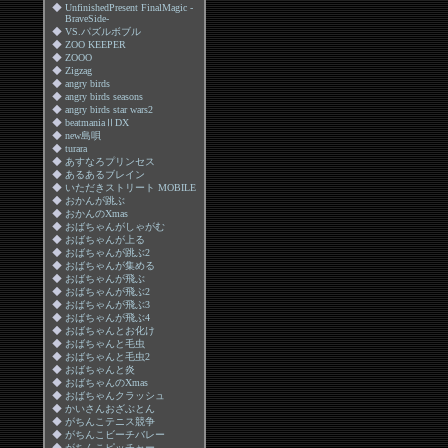
◆
UnfinishedPresent FinalMagic -
BraveSide-
◆
VS.パズルボブル
◆
ZOO KEEPER
◆
ZOOO
◆
Zigzag
◆
angry birds
◆
angry birds seasons
◆
angry birds star wars2
◆
beatmaniaⅡDX
◆
new島唄
◆
turara
◆
あすなろプリンセス
◆
あるあるブレイン
◆
いただきストリート MOBILE
◆
おかんが跳ぶ
◆
おかんのXmas
◆
おばちゃんがしゃがむ
◆
おばちゃんが上る
◆
おばちゃんが跳ぶ2
◆
おばちゃんが集める
◆
おばちゃんが飛ぶ
◆
おばちゃんが飛ぶ2
◆
おばちゃんが飛ぶ3
◆
おばちゃんが飛ぶ4
◆
おばちゃんとお化け
◆
おばちゃんと毛虫
◆
おばちゃんと毛虫2
◆
おばちゃんと炎
◆
おばちゃんのXmas
◆
おばちゃんクラッシュ
◆
かいさんおざぶとん
◆
がちんこテニス競争
◆
がちんこビーチバレー
◆
がちんこピッチャー