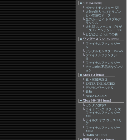
■
3DS [54 items]
└
ポケットモンスター XY
└
太鼓の達人 ちびドラゴン
と不思議なオーブ
└
星のカービィ トリプルデ
ラックス
└
大乱闘 スマッシュ ブラザ
ーズ for ニンテンドー 3DS
└
とびだせ どうぶつの森
■
ワンダースワン [25 items]
└
ファイナルファンタジー
Ⅳ
└
デジタルモンスターVer.WS
└
ファイナルファンタジー
Ⅱ
└
ファイナルファンタジー
└
チョコボの不思議なダンジ
ョン
■
Xbox [53 items]
└
真・三國無双 2
└
ENTER THE MATRIX
└
デジモンワールドX
└
鉄騎
└
NINJA GAIDEN
■
Xbox 360 [186 items]
└
ガンダム無双3
└
ライトニング リターンズ
ファイナルファンタジー
XIII
└
テイルズ オブ ヴェスペリ
ア
└
ファイナルファンタジー
XIII-2
└
DARK SOULSII
■
携帯アプリ [362 items]