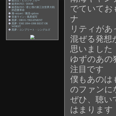
◆
藍坊主 / ヒロシゲブルー
◆
銀杏BOYZ / DOOR
でていてお
◆
銀杏BOYZ / 君と僕の第三次世界大戦
的恋愛革命
◆
雅~miyavi / 雅流~galyuu
ナ
◆
音速ライン / 風景描写
◆
黒夢 / DRUG TREATMENT
◆
黒夢 / EMI 1994~1998 BEST OR
リティがあ
WORST
◆
黒夢 / コンプリート・シングルズ
混ぜる発想
思いました
ゆずのあの
注目です
僕もあのは
のファンに
ぜひ、聴
はまります