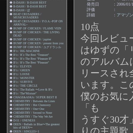
◆
B-DASH / B-DASH BEST
発売日
：2006/01/
◆
B-DASH / B-DASH BEST
評価
：
◆
B-DASH / ぽ
詳細
：
アマゾ
◆
BEAT CRUSADERS /
MUSICRUSADERS
◆
BEAT CRUSADERS / P.O.A.~POP ON
10点
ARRIVAL~
◆
BUMP OF CHICKEN / FLAME VEIN
◆
BUMP OF CHICKEN / THE LIVING
今回レビュ
DEAD
◆
BUMP OF CHICKEN / jupiter
◆
BUMP OF CHICKEN / present from you
はゆずの「
◆
BUMP OF CHICKEN / ユグドラシル
◆
B’z / BIG MACHINE
◆
B’z / B´z The Best "Treasure"
のアルバム
◆
B’z / B’z The Best "Pleasure II"
◆
B’z / B’z The Best "Pleasure"
◆
B’z / ELEVEN
リースされ
◆
B’z / GREEN
◆
B’z / LOOSE
◆
B’z / MONSTER
います。こ
◆
B’z / SURVIVE
◆
B’z / THE CIRCLE
◆
B’z / The Ballads 〜Love & B'z
僕のお気に
◆
B’z / The“Mixture”
◆
CHAGE&ASKA / SUPER BEST II
◆
CHEMISTRY / Between the Lines
「も
◆
CHEMISTRY / Hot Chemistry
◆
CHEMISTRY / One×One
◆
CHEMISTRY / Second to None
うすぐ30才
◆
CHEMISTRY / The Way We Are
◆
D-51 / ONENESS
◆
DEEN / Ballads in Blue〜The greatest
りの主題歌
hits of DEEN〜
◆
DEEN / SINGLES+1