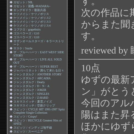
す。
◆
ガゼット / NIL
◆
ガゼット / 斑蠡~MADARA~
次の作品に
◆
キングギドラ / 最新兵器
◆
ケツメイシ / ケツノポリス
◆
ケツメイシ / ケツノポリス2
からまた聞
◆
ケツメイシ / ケツノポリス3
◆
ケツメイシ / ケツノポリス4
◆
コブクロ / grapefruits
す。
◆
ゴスペラーズ / G10
◆
ゴスペラーズ / G10
◆
サザンオールスターズ / キラーストリ
ート
reviewed b
◆
サスケ / Smile
◆
ザ・ブルーハーツ / EAST WEST SIDE
STORY
◆
ザ・ブルーハーツ / LIVE ALL SOLD
OUT
10点
◆
ザ・ブルーハーツ / SUPER BEST
◆
ジャパハリネット / 満ちて来たる日々
◆
ジャンヌダルク / ANOTHER STORY
ゆずの最新
◆
ジャンヌダルク / ARCADIA
◆
ジャンヌダルク / Dearly
◆
ジャンヌダルク / D・N・A
ン」がとう
◆
ジャンヌダルク / JOKER
◆
ジャンヌダルク / SINGLES
◆
ジャンヌダルク / Z-HARD
今回のアル
◆
スキマスイッチ / 夏雲ノイズ
◆
スキマスイッチ / 空創クリップ
◆
スピッツ / CYCLE HIT 1991-1997 Spitz
陽はまた昇
Complete Single Collection
◆
スピッツ / Crispy!
◆
スピッツ / RECYCLE Greatest Hits of
ほかにゆず
SPITZ
◆
スピッツ / インディゴ地平線
◆
スピッツ / スーベニア