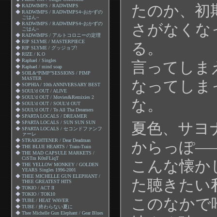
たのか、初
◆
RADWIMPS / RADWIMPS
◆
RADWIMPS / RADWIMPS4~おかずの
ごはん~
◆
RADWIMPS / RADWIMPS4~おかずの
さがなくな
ごはん~
◆
RADWIMPS / アルトコロニーの定理
◆
RIP SLYME / MASTERPIECE
る。
◆
RIP SLYME / グッジョブ!
◆
RIZE / K.O
◆
Raphael / Singles
言ってしま
◆
Raphael / mind soap
◆
SOIL&“PIMP”SESSIONS / PIMP
MASTER
なってしま
◆
SOPHIA / 10th ANNIVERSARY BEST
◆
SOUL’d OUT / ALIVE
◆
SOUL’d OUT / Movies&Remixies 2
な。
◆
SOUL’d OUT / SOUL’d OUT
◆
SOUL’d OUT / To All Tha Dreamers
◆
SPARTA LOCALS / DREAMER
◆
SPARTA LOCALS / SUN SUN SUN
夏色、サヨ
◆
SPARTA LOCALS / セコンドファンフ
ァーレ
◆
STRAIGHTENER / Dear Deadman
からっぽ―
◆
THE BLUE HEARTS / Train-Train
◆
THE MAD CAPSULE MARKETS /
CiSTm K0nFLiqT
こんな懐か
◆
THE YELLOW MONKEY / GOLDEN
YEARS Singles 1996-2001
◆
THEE MICHELLE GUN ELEPHANT /
た聴きたい
THEE GREATEST HITS
◆
TOKIO / ACT II
◆
TOKIO / TOK10
このなかで
◆
TUBE / HEAT WAVER
◆
TUBE / 終わらない夏に
◆
Thee Michelle Gun Elephant / Gear Blues