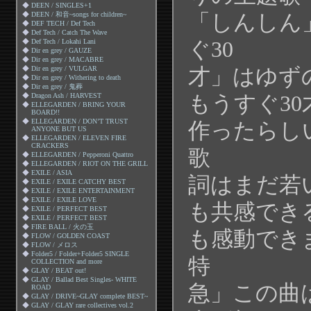
◆
DEEN / SINGLES+1
「しんしん
◆
DEEN / 和音~songs for children~
◆
DEF TECH / Def Tech
◆
Def Tech / Catch The Wave
ぐ30
◆
Def Tech / Lokahi Lani
◆
Dir en grey / GAUZE
◆
Dir en grey / MACABRE
才」はゆず
◆
Dir en grey / VULGAR
◆
Dir en grey / Withering to death
◆
Dir en grey / 鬼葬
もうすぐ3
◆
Dragon Ash / HARVEST
◆
ELLEGARDEN / BRING YOUR
BOARD!!
◆
ELLEGARDEN / DON’T TRUST
作ったらし
ANYONE BUT US
◆
ELLEGARDEN / ELEVEN FIRE
CRACKERS
歌
◆
ELLEGARDEN / Pepperoni Quattro
◆
ELLEGARDEN / RIOT ON THE GRILL
◆
EXILE / ASIA
詞はまだ若
◆
EXILE / EXILE CATCHY BEST
◆
EXILE / EXILE ENTERTAINMENT
◆
EXILE / EXILE LOVE
も共感でき
◆
EXILE / PERFECT BEST
◆
EXILE / PERFECT BEST
◆
FIRE BALL / 火の玉
も感動でき
◆
FLOW / GOLDEN COAST
◆
FLOW / メロス
◆
Folder5 / Folder+Folder5 SINGLE
特
COLLECTION and more
◆
GLAY / BEAT out!
◆
GLAY / Ballad Best Singles- WHITE
急」この曲
ROAD
◆
GLAY / DRIVE~GLAY complete BEST~
◆
GLAY / GLAY rare collectives vol.2