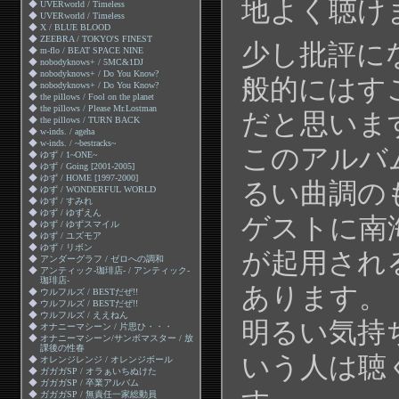
地よく聴け
◆
UVERworld / Timeless
◆
UVERworld / Timeless
◆
X / BLUE BLOOD
◆
ZEEBRA / TOKYO'S FINEST
少し批評に
◆
m-flo / BEAT SPACE NINE
◆
nobodyknows+ / 5MC&1DJ
◆
nobodyknows+ / Do You Know?
般的にはす
◆
nobodyknows+ / Do You Know?
◆
the pillows / Fool on the planet
◆
the pillows / Please Mr.Lostman
だと思いま
◆
the pillows / TURN BACK
◆
w-inds. / ageha
◆
w-inds. / ~bestracks~
このアルバ
◆
ゆず / 1~ONE~
◆
ゆず / Going [2001-2005]
◆
ゆず / HOME [1997-2000]
るい曲調の
◆
ゆず / WONDERFUL WORLD
◆
ゆず / すみれ
◆
ゆず / ゆずえん
ゲストに南
◆
ゆず / ゆずスマイル
◆
ゆず / ユズモア
◆
ゆず / リボン
が起用され
◆
アンダーグラフ / ゼロへの調和
◆
アンティック-珈琲店- / アンティック-
珈琲店-
あります。
◆
ウルフルズ / BESTだぜ!!
◆
ウルフルズ / BESTだぜ!!
◆
ウルフルズ / ええねん
明るい気持
◆
オナニーマシーン / 片思ひ・・・
◆
オナニーマシーン/サンボマスター / 放
課後の性春
いう人は聴
◆
オレンジレンジ / オレンジボール
◆
ガガガSP / オラぁいちぬけた
◆
ガガガSP / 卒業アルバム
◆
ガガガSP / 無責任一家総動員