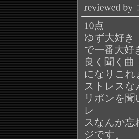
reviewed
10点
ゆず大好き
で一番大好
良く聞く曲
になりこれ
ストレスな
リボンを聞
レ
スなんか忘
ジです。