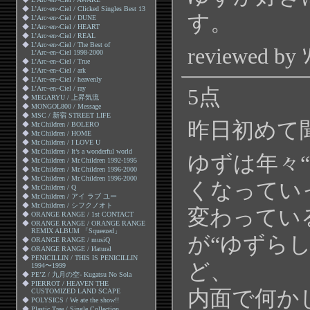
◆
L’Arc~en~Ciel / Clicked Singles Best 13
す。
◆
L’Arc~en~Ciel / DUNE
◆
L’Arc~en~Ciel / HEART
◆
L’Arc~en~Ciel / REAL
◆
L’Arc~en~Ciel / The Best of
reviewed by 
L’Arc~en~Ciel 1998-2000
◆
L’Arc~en~Ciel / True
◆
L’Arc~en~Ciel / ark
◆
L’Arc~en~Ciel / heavenly
◆
L’Arc~en~Ciel / ray
5点
◆
MEGARYU / 上昇気流
◆
MONGOL800 / Message
◆
MSC / 新宿 STREET LIFE
昨日初めて
◆
Mr.Children / BOLERO
◆
Mr.Children / HOME
◆
Mr.Children / I LOVE U
◆
Mr.Children / It’s a wonderful world
ゆずは年々
◆
Mr.Children / Mr.Children 1992-1995
◆
Mr.Children / Mr.Children 1996-2000
◆
Mr.Children / Mr.Children 1996-2000
くなってい
◆
Mr.Children / Q
◆
Mr.Children / アイ ラブ ユー
◆
Mr.Children / シフクノオト
変わってい
◆
ORANGE RANGE / 1st CONTACT
◆
ORANGE RANGE / ORANGE RANGE
REMIX ALBUM 「Squeezed」
が“ゆずら
◆
ORANGE RANGE / musiQ
◆
ORANGE RANGE / Иatural
◆
PENICILLIN / THIS IS PENICILLIN
ど、
1994〜1999
◆
PE’Z / 九月の空- Kugatsu No Sola
◆
PIERROT / HEAVEN THE
内面で何か
CUSTOMIZED LAND SCAPE
◆
POLYSICS / We ate the show!!
◆
Plastic Tree / Single Collection