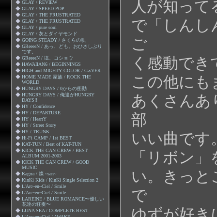
人が知って
◆
GLAY / REVIEW
◆
GLAY / SPEED POP
◆
GLAY / THE FRUSTRATED
で「しんし
◆
GLAY / THE FRUSTRATED
◆
GLAY / pure soul
◆
GLAY / 灰とダイヤモンド
ご
◆
GOING STEADY / さくらの唄
◆
GReeeeN / あっ、ども。おひさしぶり
です。
く感動でき
◆
GReeeeN / 塩、コショウ
◆
HAWAIIAN6 / BEGINNINGS
◆
HIGH and MIGHTY COLOR / G∞VER
この他にも
◆
HOME MADE 家族 / ROCK THE
WORLD
◆
HUNGRY DAYS / 0からの衝動
◆
HUNGRY DAYS / 俺達がHUNGRY
あくさんあ
DAYS!!
◆
HY / Confidence
◆
HY / DEPARTURE
部
◆
HY / HeartY
◆
HY / Street Story
◆
HY / TRUNK
いい曲です
◆
Hi-Fi CAMP / 1st BEST
◆
KAT-TUN / Best of KAT-TUN
◆
KICK THE CAN CREW / BEST
「リボン」
ALBUM 2001-2003
◆
KICK THE CAN CREW / GOOD
MUSIC
い。きっと
◆
Kagrra / 燦 ~san~
◆
KinKi Kids / KinKi Single Selection 2
◆
L'Arc~en~Ciel / Smile
で
◆
L'Arc~en~Ciel / Smile
◆
LAREINE / BLUE ROMANCE〜優しい
花達の狂奏〜
ゆずが好き
◆
LUNA SEA / COMPLETE BEST
◆
L’Arc~en~Ciel / AWAKE