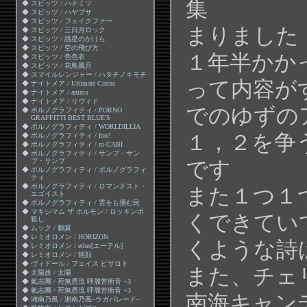
集
◆
スピッツ / ハチミツ
◆
スピッツ / ハヤブサ
◆
スピッツ / フェイクファー
まりました
◆
スピッツ / 三日月ロック
◆
スピッツ / 惑星のかけら
◆
スピッツ / 空の飛び方
１年半かか
◆
スピッツ / 色色衣
◆
スピッツ / 花鳥風月
◆
スマイルレンジャー / ハタチノキモチ
って内容が
◆
ナイトメア / Ultimate Circus
◆
ナイトメア / anima
◆
ナイトメア / リヴィド
でのゆずの
◆
ポルノグラフィティ / PORNO
GRAFFITTI BEST BLUE'S
◆
ポルノグラフィティ / WORLDILLIA
１，２を争
◆
ポルノグラフィティ / foo?
◆
ポルノグラフィティ / m-CABI
◆
ポルノグラフィティ / サンプ・サン
プ・サンプ
です
◆
ポルノグラフィティ / ポルノグラフィ
ティ
◆
ポルノグラフィティ / ロマンチスト・
また１つ１
エゴイスト
◆
ポルノグラフィティ / 雲をも掴む民
◆
マキシマム ザ ホルモン / ロッキンポ
くできてい
殺し
◆
ムック / 鵬翼
◆
レミオロメン / HORIZON
くような詩
◆
レミオロメン / ether[エーテル]
◆
レミオロメン / 朝顔
◆
ヴィドール / フェイス ピサロト
また、チェ
◆
太陽族 / 太陽
◆
氣志團 / 死無愚流 呼麗苦衝音 +3
◆
氣志團 / 死無愚流 呼麗苦衝音 +3
南海キャン
◆
湘南乃風 / 湘南乃風~ラガパレード~