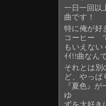
一日一回以
曲です！
特に俺が好
コーヒー 
もいえない
ｲｲ!!曲な
それとは別
ど、やっぱ
『夏色』が
ゆ
ずを大好き