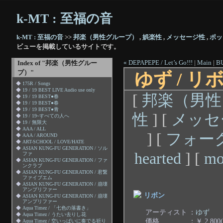
k-MT : 至福の音
k-MT : 至福の音
>>
邦楽（男性グループ）
,
娯楽性
,
メッセージ性
,
ポッ
ビューを掲載しているサイトです。
« DEPAPEPE / Let’s Go!!!
|
Main
|
B
Index of "邦楽（男性グルー
プ）"
ゆず / リ
◆
175R / Songs
◆
19 / 19 BEST LIVE Audio use only
[
邦楽（男性
◆
19 / 19 BEST●春
◆
19 / 19 BEST●春
◆
19 / 19 BEST●青
性
] [
メッセ
◆
19 / 19~すべての人へ
◆
19 / 無限大
◆
AAA / ALL
] [
フォー
◆
AAA / AROUND
◆
ART-SCHOOL / LOVE/HATE
◆
ASIAN KUNG-FU GENERATION / ソル
hearted
] [
mo
ファ
◆
ASIAN KUNG-FU GENERATION / ファ
ンクラブ
◆
ASIAN KUNG-FU GENERATION / 君繋
ファイブエム
◆
ASIAN KUNG-FU GENERATION / 崩壊
アンプリファー
リボン
◆
ASIAN KUNG-FU GENERATION / 崩壊
アンプリファー
◆
Aqua Timez / 「七色の落書き」
アーティスト
：
ゆず
◆
Aqua Timez / うたい去りし花
価格
：￥ 2,800
◆
Aqua Timez / 空いっぱいに奏でる祈り