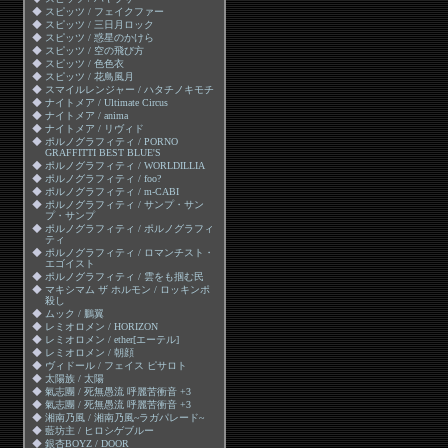
◆
スピッツ / フェイクファー
◆
スピッツ / 三日月ロック
◆
スピッツ / 惑星のかけら
◆
スピッツ / 空の飛び方
◆
スピッツ / 色色衣
◆
スピッツ / 花鳥風月
◆
スマイルレンジャー / ハタチノキモチ
◆
ナイトメア / Ultimate Circus
◆
ナイトメア / anima
◆
ナイトメア / リヴィド
◆
ポルノグラフィティ / PORNO
GRAFFITTI BEST BLUE'S
◆
ポルノグラフィティ / WORLDILLIA
◆
ポルノグラフィティ / foo?
◆
ポルノグラフィティ / m-CABI
◆
ポルノグラフィティ / サンプ・サン
プ・サンプ
◆
ポルノグラフィティ / ポルノグラフィ
ティ
◆
ポルノグラフィティ / ロマンチスト・
エゴイスト
◆
ポルノグラフィティ / 雲をも掴む民
◆
マキシマム ザ ホルモン / ロッキンポ
殺し
◆
ムック / 鵬翼
◆
レミオロメン / HORIZON
◆
レミオロメン / ether[エーテル]
◆
レミオロメン / 朝顔
◆
ヴィドール / フェイス ピサロト
◆
太陽族 / 太陽
◆
氣志團 / 死無愚流 呼麗苦衝音 +3
◆
氣志團 / 死無愚流 呼麗苦衝音 +3
◆
湘南乃風 / 湘南乃風~ラガパレード~
◆
藍坊主 / ヒロシゲブルー
◆
銀杏BOYZ / DOOR