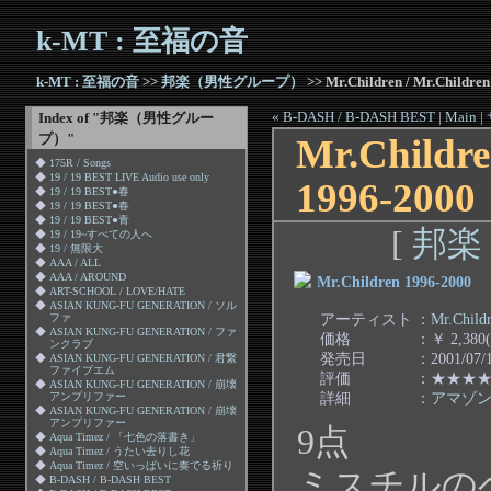
k-MT : 至福の音
k-MT : 至福の音
>>
邦楽（男性グループ）
>> Mr.Children / Mr.Childre
« B-DASH / B-DASH BEST
|
Main
|
Index of "邦楽（男性グルー
プ）"
Mr.Childre
◆
175R / Songs
◆
19 / 19 BEST LIVE Audio use only
1996-2000
◆
19 / 19 BEST●春
◆
19 / 19 BEST●春
◆
19 / 19 BEST●青
[
邦楽
◆
19 / 19~すべての人へ
◆
19 / 無限大
◆
AAA / ALL
◆
AAA / AROUND
Mr.Children 1996-2000
◆
ART-SCHOOL / LOVE/HATE
◆
ASIAN KUNG-FU GENERATION / ソル
アーティスト
：
Mr.Child
ファ
◆
ASIAN KUNG-FU GENERATION / ファ
価格
：￥ 2,380
ンクラブ
発売日
：2001/07/
◆
ASIAN KUNG-FU GENERATION / 君繋
ファイブエム
評価
：★★★
◆
ASIAN KUNG-FU GENERATION / 崩壊
詳細
：
アマゾ
アンプリファー
◆
ASIAN KUNG-FU GENERATION / 崩壊
アンプリファー
9点
◆
Aqua Timez / 「七色の落書き」
◆
Aqua Timez / うたい去りし花
◆
Aqua Timez / 空いっぱいに奏でる祈り
ミスチルの
◆
B-DASH / B-DASH BEST