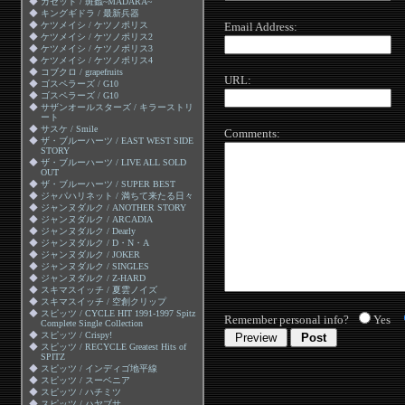
◆
ガゼット / 斑蠡~MADARA~
◆
キングギドラ / 最新兵器
◆
ケツメイシ / ケツノポリス
Email Address:
◆
ケツメイシ / ケツノポリス2
◆
ケツメイシ / ケツノポリス3
◆
ケツメイシ / ケツノポリス4
◆
コブクロ / grapefruits
URL:
◆
ゴスペラーズ / G10
◆
ゴスペラーズ / G10
◆
サザンオールスターズ / キラーストリ
ート
◆
サスケ / Smile
Comments:
◆
ザ・ブルーハーツ / EAST WEST SIDE
STORY
◆
ザ・ブルーハーツ / LIVE ALL SOLD
OUT
◆
ザ・ブルーハーツ / SUPER BEST
◆
ジャパハリネット / 満ちて来たる日々
◆
ジャンヌダルク / ANOTHER STORY
◆
ジャンヌダルク / ARCADIA
◆
ジャンヌダルク / Dearly
◆
ジャンヌダルク / D・N・A
◆
ジャンヌダルク / JOKER
◆
ジャンヌダルク / SINGLES
◆
ジャンヌダルク / Z-HARD
◆
スキマスイッチ / 夏雲ノイズ
◆
スキマスイッチ / 空創クリップ
◆
スピッツ / CYCLE HIT 1991-1997 Spitz
Remember personal info?
Yes
Complete Single Collection
◆
スピッツ / Crispy!
◆
スピッツ / RECYCLE Greatest Hits of
SPITZ
◆
スピッツ / インディゴ地平線
◆
スピッツ / スーベニア
◆
スピッツ / ハチミツ
◆
スピッツ / ハヤブサ