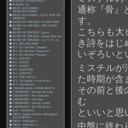
◆
B-DASH / B-DASH BEST
◆
B-DASH / ぽ
通称『骨』
◆
BEAT CRUSADERS /
MUSICRUSADERS
◆
BEAT CRUSADERS / P.O.A.~POP ON
す。
ARRIVAL~
◆
BUMP OF CHICKEN / FLAME VEIN
◆
BUMP OF CHICKEN / THE LIVING
こちらも大
DEAD
◆
BUMP OF CHICKEN / jupiter
◆
BUMP OF CHICKEN / present from you
き詩をはじ
◆
BUMP OF CHICKEN / ユグドラシル
◆
B’z / BIG MACHINE
◆
B’z / B´z The Best "Treasure"
いぞろいと
◆
B’z / B’z The Best "Pleasure II"
◆
B’z / B’z The Best "Pleasure"
◆
B’z / ELEVEN
◆
B’z / GREEN
ミスチルが
◆
B’z / LOOSE
◆
B’z / MONSTER
◆
B’z / SURVIVE
た時期が含
◆
B’z / THE CIRCLE
◆
B’z / The Ballads 〜Love & B'z
◆
B’z / The“Mixture”
その前と後
◆
CHAGE&ASKA / SUPER BEST II
◆
CHEMISTRY / Between the Lines
◆
CHEMISTRY / Hot Chemistry
む
◆
CHEMISTRY / One×One
◆
CHEMISTRY / Second to None
◆
CHEMISTRY / The Way We Are
といいと思
◆
D-51 / ONENESS
◆
DEEN / Ballads in Blue〜The greatest
hits of DEEN〜
◆
DEEN / SINGLES+1
中盤に終わ
◆
DEEN / SINGLES+1