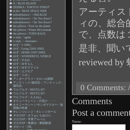
◆
X / BLUE BLOOD
◆
ZEEBRA / TOKYO'S FINEST
アーティス
◆
m-flo / BEAT SPACE NINE
◆
nobodyknows+ / 5MC&1DJ
◆
nobodyknows+ / Do You Know?
ィの、総合
◆
nobodyknows+ / Do You Know?
◆
the pillows / Fool on the planet
◆
the pillows / Please Mr.Lostman
で、点数は
◆
the pillows / TURN BACK
◆
w-inds. / ageha
◆
w-inds. / ~bestracks~
是非、聞い
◆
ゆず / 1~ONE~
◆
ゆず / Going [2001-2005]
◆
ゆず / HOME [1997-2000]
◆
ゆず / WONDERFUL WORLD
reviewed by
◆
ゆず / すみれ
◆
ゆず / ゆずえん
◆
ゆず / ゆずスマイル
◆
ゆず / ユズモア
◆
ゆず / リボン
◆
アンダーグラフ / ゼロへの調和
◆
アンティック-珈琲店- / アンティック-
0 Comments: /
珈琲店-
◆
ウルフルズ / BESTだぜ!!
◆
ウルフルズ / BESTだぜ!!
◆
ウルフルズ / ええねん
Comments
◆
オナニーマシーン / 片思ひ・・・
◆
オナニーマシーン/サンボマスター / 放
課後の性春
Post a commen
◆
オレンジレンジ / オレンジボール
◆
ガガガSP / オラぁいちぬけた
◆
ガガガSP / 卒業アルバム
Name:
◆
ガガガSP / 無責任一家総動員
◆
ガゼット / NIL