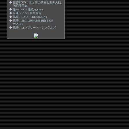
◆
銀杏BOYZ / 君と僕の第三次世界大戦
的恋愛革命
◆
雅~miyavi / 雅流~galyuu
◆
音速ライン / 風景描写
◆
黒夢 / DRUG TREATMENT
◆
黒夢 / EMI 1994~1998 BEST OR
WORST
◆
黒夢 / コンプリート・シングルズ