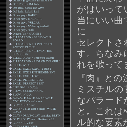
◆
DEEN / 和音~songs for children~
◆
DEF TECH / Def Tech
がはいって
◆
Def Tech / Catch The Wave
◆
Def Tech / Lokahi Lani
◆
Dir en grey / GAUZE
当にいい曲
◆
Dir en grey / MACABRE
◆
Dir en grey / VULGAR
◆
Dir en grey / Withering to death
に
◆
Dir en grey / 鬼葬
◆
Dragon Ash / HARVEST
◆
ELLEGARDEN / BRING YOUR
セレクトさ
BOARD!!
◆
ELLEGARDEN / DON’T TRUST
ANYONE BUT US
す。ちなみ
◆
ELLEGARDEN / ELEVEN FIRE
CRACKERS
◆
ELLEGARDEN / Pepperoni Quattro
れを歌って
◆
ELLEGARDEN / RIOT ON THE GRILL
◆
EXILE / ASIA
◆
EXILE / EXILE CATCHY BEST
◆
EXILE / EXILE ENTERTAINMENT
『肉』との
◆
EXILE / EXILE LOVE
◆
EXILE / PERFECT BEST
◆
EXILE / PERFECT BEST
ミスチルの
◆
FIRE BALL / 火の玉
◆
FLOW / GOLDEN COAST
◆
FLOW / メロス
なバラード
◆
Folder5 / Folder+Folder5 SINGLE
COLLECTION and more
◆
GLAY / BEAT out!
と。これは
◆
GLAY / Ballad Best Singles- WHITE
ROAD
◆
GLAY / DRIVE~GLAY complete BEST~
ル的な要素
◆
GLAY / GLAY rare collectives vol.2
◆
GLAY / REVIEW
◆
GLAY / SPEED POP