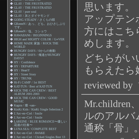
思います。
◆
GLAY / THE FRUSTRATED
◆
GLAY / THE FRUSTRATED
◆
GLAY / pure soul
アップテン
◆
GLAY / 灰とダイヤモンド
◆
GOING STEADY / さくらの唄
◆
GReeeeN / あっ、ども。おひさしぶり
です。
方にはこち
◆
GReeeeN / 塩、コショウ
◆
HAWAIIAN6 / BEGINNINGS
◆
HIGH and MIGHTY COLOR / G∞VER
めします。
◆
HOME MADE 家族 / ROCK THE
WORLD
◆
HUNGRY DAYS / 0からの衝動
どちらがい
◆
HUNGRY DAYS / 俺達がHUNGRY
DAYS!!
◆
HY / Confidence
◆
HY / DEPARTURE
もらえたら
◆
HY / HeartY
◆
HY / Street Story
◆
HY / TRUNK
reviewed by
◆
Hi-Fi CAMP / 1st BEST
◆
KAT-TUN / Best of KAT-TUN
◆
KICK THE CAN CREW / BEST
ALBUM 2001-2003
◆
KICK THE CAN CREW / GOOD
Mr.child
MUSIC
◆
Kagrra / 燦 ~san~
◆
KinKi Kids / KinKi Single Selection 2
ルのアルバ
◆
L'Arc~en~Ciel / Smile
◆
L'Arc~en~Ciel / Smile
◆
LAREINE / BLUE ROMANCE〜優しい
通称「骨」
花達の狂奏〜
◆
LUNA SEA / COMPLETE BEST
◆
L’Arc~en~Ciel / AWAKE
◆
L’Arc~en~Ciel / Clicked Singles Best 13