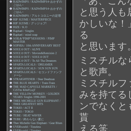
「あ、こん
◆
RADWIMPS / RADWIMPS4~おかずの
ごはん~
と思う人も
◆
RADWIMPS / RADWIMPS4~おかずの
ごはん~
◆
RADWIMPS / アルトコロニーの定理
◆
RIP SLYME / MASTERPIECE
かしいな！
◆
RIP SLYME / グッジョブ!
◆
RIZE / K.O
◆
Raphael / Singles
る
◆
Raphael / mind soap
◆
SOIL&“PIMP”SESSIONS / PIMP
MASTER
と思います
◆
SOPHIA / 10th ANNIVERSARY BEST
◆
SOUL’d OUT / ALIVE
◆
SOUL’d OUT / Movies&Remixies 2
ミスチルな
◆
SOUL’d OUT / SOUL’d OUT
◆
SOUL’d OUT / To All Tha Dreamers
◆
SPARTA LOCALS / DREAMER
と歌声。
◆
SPARTA LOCALS / SUN SUN SUN
◆
SPARTA LOCALS / セコンドファンフ
ァーレ
◆
STRAIGHTENER / Dear Deadman
ミスチルフ
◆
THE BLUE HEARTS / Train-Train
◆
THE MAD CAPSULE MARKETS /
CiSTm K0nFLiqT
みを持てる
◆
THE YELLOW MONKEY / GOLDEN
YEARS Singles 1996-2001
◆
THEE MICHELLE GUN ELEPHANT /
ンでなくと
THEE GREATEST HITS
◆
TOKIO / ACT II
◆
TOKIO / TOK10
貰
◆
TUBE / HEAT WAVER
◆
TUBE / 終わらない夏に
◆
Thee Michelle Gun Elephant / Gear Blues
える筈。
◆
UVERworld / Timeless
◆
UVERworld / Timeless