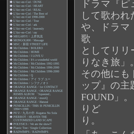
ドラマ『ピ
◆
L’Arc~en~Ciel / DUNE
◆
L’Arc~en~Ciel / HEART
◆
L’Arc~en~Ciel / REAL
して歌われ
◆
L’Arc~en~Ciel / The Best of
L’Arc~en~Ciel 1998-2000
◆
L’Arc~en~Ciel / True
や、ドラマ
◆
L’Arc~en~Ciel / ark
◆
L’Arc~en~Ciel / heavenly
◆
L’Arc~en~Ciel / ray
歌
◆
MEGARYU / 上昇気流
◆
MONGOL800 / Message
◆
MSC / 新宿 STREET LIFE
としてリリ
◆
Mr.Children / BOLERO
◆
Mr.Children / HOME
◆
Mr.Children / I LOVE U
りなき旅」
◆
Mr.Children / It’s a wonderful world
◆
Mr.Children / Mr.Children 1992-1995
◆
Mr.Children / Mr.Children 1996-2000
その他にも
◆
Mr.Children / Mr.Children 1996-2000
◆
Mr.Children / Q
◆
Mr.Children / アイ ラブ ユー
ップ』の主
◆
Mr.Children / シフクノオト
◆
ORANGE RANGE / 1st CONTACT
◆
ORANGE RANGE / ORANGE RANGE
FOUND」
REMIX ALBUM 「Squeezed」
◆
ORANGE RANGE / musiQ
◆
ORANGE RANGE / Иatural
りど
◆
PENICILLIN / THIS IS PENICILLIN
1994〜1999
◆
PE’Z / 九月の空- Kugatsu No Sola
り。
◆
PIERROT / HEAVEN THE
CUSTOMIZED LAND SCAPE
◆
POLYSICS / We ate the show!!
◆
Plastic Tree / Single Collection
◆
RADWIMPS / RADWIMPS