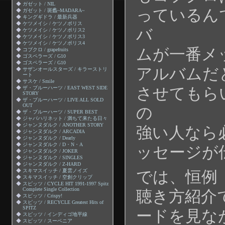
◆
ガゼット / NIL
っているん
◆
ガゼット / 斑蠡~MADARA~
◆
キングギドラ / 最新兵器
◆
ケツメイシ / ケツノポリス
バ
◆
ケツメイシ / ケツノポリス2
◆
ケツメイシ / ケツノポリス3
◆
ケツメイシ / ケツノポリス4
ムが一番メ
◆
コブクロ / grapefruits
◆
ゴスペラーズ / G10
◆
ゴスペラーズ / G10
アルバムだ
◆
サザンオールスターズ / キラーストリ
ート
◆
サスケ / Smile
◆
ザ・ブルーハーツ / EAST WEST SIDE
させてもら
STORY
◆
ザ・ブルーハーツ / LIVE ALL SOLD
OUT
の
◆
ザ・ブルーハーツ / SUPER BEST
◆
ジャパハリネット / 満ちて来たる日々
◆
ジャンヌダルク / ANOTHER STORY
強い人なら
◆
ジャンヌダルク / ARCADIA
◆
ジャンヌダルク / Dearly
◆
ジャンヌダルク / D・N・A
ッセージが
◆
ジャンヌダルク / JOKER
◆
ジャンヌダルク / SINGLES
◆
ジャンヌダルク / Z-HARD
◆
スキマスイッチ / 夏雲ノイズ
では、恒例
◆
スキマスイッチ / 空創クリップ
◆
スピッツ / CYCLE HIT 1991-1997 Spitz
Complete Single Collection
聴き方紹介
◆
スピッツ / Crispy!
◆
スピッツ / RECYCLE Greatest Hits of
SPITZ
ードを見な
◆
スピッツ / インディゴ地平線
◆
スピッツ / スーベニア