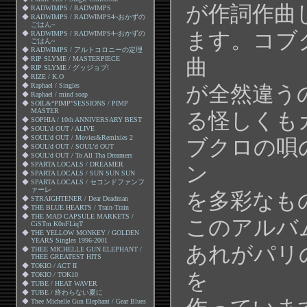
が作詞作曲
◆
RADWIMPS / RADWIMPS
◆
RADWIMPS / RADWIMPS4~おかずの
ごはん~
ます。コブ
◆
RADWIMPS / RADWIMPS4~おかずの
ごはん~
◆
RADWIMPS / アルトコロニーの定理
◆
RIP SLYME / MASTERPIECE
曲
◆
RIP SLYME / グッジョブ!
◆
RIZE / K.O
◆
Raphael / Singles
が全然違う
◆
Raphael / mind soap
◆
SOIL&“PIMP”SESSIONS / PIMP
MASTER
る怪しくも
◆
SOPHIA / 10th ANNIVERSARY BEST
◆
SOUL’d OUT / ALIVE
◆
SOUL’d OUT / Movies&Remixies 2
ブクロの唄
◆
SOUL’d OUT / SOUL’d OUT
◆
SOUL’d OUT / To All Tha Dreamers
◆
SPARTA LOCALS / DREAMER
ン
◆
SPARTA LOCALS / SUN SUN SUN
◆
SPARTA LOCALS / セコンドファンフ
ァーレ
を多彩なも
◆
STRAIGHTENER / Dear Deadman
◆
THE BLUE HEARTS / Train-Train
◆
THE MAD CAPSULE MARKETS /
このアルバ
CiSTm K0nFLiqT
◆
THE YELLOW MONKEY / GOLDEN
YEARS Singles 1996-2001
あれがパリ
◆
THEE MICHELLE GUN ELEPHANT /
THEE GREATEST HITS
◆
TOKIO / ACT II
を
◆
TOKIO / TOK10
◆
TUBE / HEAT WAVER
◆
TUBE / 終わらない夏に
◆
Thee Michelle Gun Elephant / Gear Blues