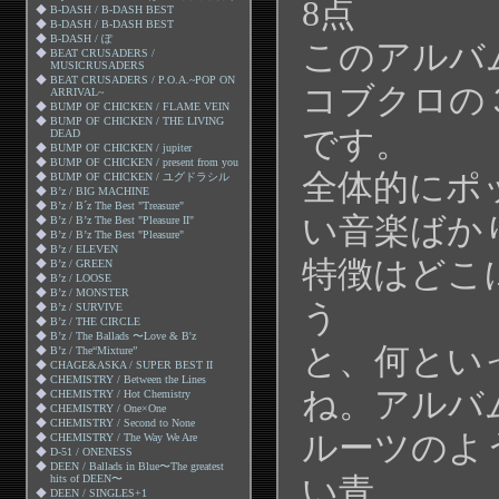
8点
◆
B-DASH / B-DASH BEST
◆
B-DASH / B-DASH BEST
◆
B-DASH / ぽ
このアルバ
◆
BEAT CRUSADERS /
MUSICRUSADERS
◆
BEAT CRUSADERS / P.O.A.~POP ON
コブクロの
ARRIVAL~
◆
BUMP OF CHICKEN / FLAME VEIN
◆
BUMP OF CHICKEN / THE LIVING
です。
DEAD
◆
BUMP OF CHICKEN / jupiter
◆
BUMP OF CHICKEN / present from you
全体的にポ
◆
BUMP OF CHICKEN / ユグドラシル
◆
B’z / BIG MACHINE
◆
B’z / B´z The Best "Treasure"
い音楽ばか
◆
B’z / B’z The Best "Pleasure II"
◆
B’z / B’z The Best "Pleasure"
◆
B’z / ELEVEN
特徴はどこ
◆
B’z / GREEN
◆
B’z / LOOSE
◆
B’z / MONSTER
う
◆
B’z / SURVIVE
◆
B’z / THE CIRCLE
◆
B’z / The Ballads 〜Love & B'z
と、何とい
◆
B’z / The“Mixture”
◆
CHAGE&ASKA / SUPER BEST II
◆
CHEMISTRY / Between the Lines
ね。アルバ
◆
CHEMISTRY / Hot Chemistry
◆
CHEMISTRY / One×One
◆
CHEMISTRY / Second to None
ルーツのよ
◆
CHEMISTRY / The Way We Are
◆
D-51 / ONENESS
◆
DEEN / Ballads in Blue〜The greatest
い青
hits of DEEN〜
◆
DEEN / SINGLES+1