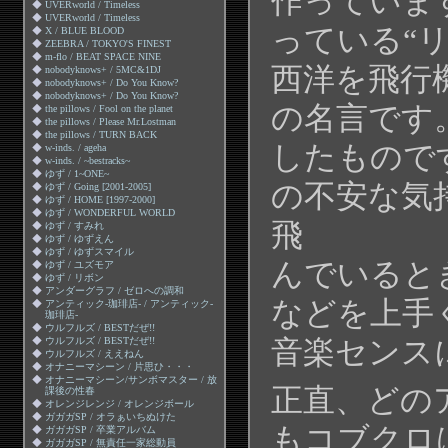
作っていま
◆
UVERworld / Timeless
◆
UVERworld / Timeless
っている“
◆
X / BLUE BLOOD
◆
ZEEBRA / TOKYO'S FINEST
◆
m-flo / BEAT SPACE NINE
西洋を飛行
◆
nobodyknows+ / 5MC&1DJ
◆
nobodyknows+ / Do You Know?
◆
nobodyknows+ / Do You Know?
の名言です
◆
the pillows / Fool on the planet
◆
the pillows / Please Mr.Lostman
◆
the pillows / TURN BACK
したもので
◆
w-inds. / ageha
◆
w-inds. / ~bestracks~
◆
ゆず / 1~ONE~
の不安な気
◆
ゆず / Going [2001-2005]
◆
ゆず / HOME [1997-2000]
◆
ゆず / WONDERFUL WORLD
飛
◆
ゆず / すみれ
◆
ゆず / ゆずえん
◆
ゆず / ゆずスマイル
んでいると
◆
ゆず / ユズモア
◆
ゆず / リボン
◆
アンダーグラフ / ゼロへの調和
などを上手
◆
アンティック-珈琲店- / アンティック-
珈琲店-
◆
ウルフルズ / BESTだぜ!!
◆
ウルフルズ / BESTだぜ!!
音楽センス
◆
ウルフルズ / ええねん
◆
オナニーマシーン / 片思ひ・・・
◆
オナニーマシーン/サンボマスター / 放
正直、どの
課後の性春
◆
オレンジレンジ / オレンジボール
◆
ガガガSP / オラぁいちぬけた
もコブクロ
◆
ガガガSP / 卒業アルバム
◆
ガガガSP / 無責任一家総動員