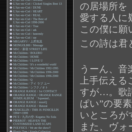
の居場所を
◆
L’Arc~en~Ciel / Clicked Singles Best 13
◆
L’Arc~en~Ciel / DUNE
◆
L’Arc~en~Ciel / HEART
愛する人に
◆
L’Arc~en~Ciel / REAL
◆
L’Arc~en~Ciel / The Best of
L’Arc~en~Ciel 1998-2000
この僕に願
◆
L’Arc~en~Ciel / True
◆
L’Arc~en~Ciel / ark
◆
L’Arc~en~Ciel / heavenly
◆
L’Arc~en~Ciel / ray
この詩は君
◆
MEGARYU / 上昇気流
◆
MONGOL800 / Message
◆
MSC / 新宿 STREET LIFE
◆
Mr.Children / BOLERO
◆
Mr.Children / HOME
◆
Mr.Children / I LOVE U
◆
Mr.Children / It’s a wonderful world
うーん、音
◆
Mr.Children / Mr.Children 1992-1995
◆
Mr.Children / Mr.Children 1996-2000
◆
Mr.Children / Mr.Children 1996-2000
上手伝える
◆
Mr.Children / Q
◆
Mr.Children / アイ ラブ ユー
◆
Mr.Children / シフクノオト
すが…。歌
◆
ORANGE RANGE / 1st CONTACT
◆
ORANGE RANGE / ORANGE RANGE
REMIX ALBUM 「Squeezed」
ぱい”の要
◆
ORANGE RANGE / musiQ
◆
ORANGE RANGE / Иatural
◆
PENICILLIN / THIS IS PENICILLIN
いところが
1994〜1999
◆
PE’Z / 九月の空- Kugatsu No Sola
◆
PIERROT / HEAVEN THE
また、ヴォ
CUSTOMIZED LAND SCAPE
◆
POLYSICS / We ate the show!!
◆
Plastic Tree / Single Collection