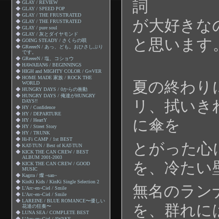
詞
◆
GLAY / REVIEW
◆
GLAY / SPEED POP
◆
GLAY / THE FRUSTRATED
が大好きな
◆
GLAY / THE FRUSTRATED
◆
GLAY / pure soul
◆
GLAY / 灰とダイヤモンド
と思います
◆
GOING STEADY / さくらの唄
◆
GReeeeN / あっ、ども。おひさしぶり
です。
◆
GReeeeN / 塩、コショウ
◆
HAWAIIAN6 / BEGINNINGS
◆
HIGH and MIGHTY COLOR / G∞VER
◆
HOME MADE 家族 / ROCK THE
夏の終わり
WORLD
◆
HUNGRY DAYS / 0からの衝動
◆
HUNGRY DAYS / 俺達がHUNGRY
リ、拭いき
DAYS!!
◆
HY / Confidence
◆
HY / DEPARTURE
に傘を
◆
HY / HeartY
◆
HY / Street Story
◆
HY / TRUNK
◆
Hi-Fi CAMP / 1st BEST
とがった心
◆
KAT-TUN / Best of KAT-TUN
◆
KICK THE CAN CREW / BEST
ALBUM 2001-2003
を、冷たい
◆
KICK THE CAN CREW / GOOD
MUSIC
◆
Kagrra / 燦 ~san~
◆
KinKi Kids / KinKi Single Selection 2
無名のラン
◆
L'Arc~en~Ciel / Smile
◆
L'Arc~en~Ciel / Smile
◆
LAREINE / BLUE ROMANCE〜優しい
を、群れに
花達の狂奏〜
◆
LUNA SEA / COMPLETE BEST
◆
L’Arc~en~Ciel / AWAKE