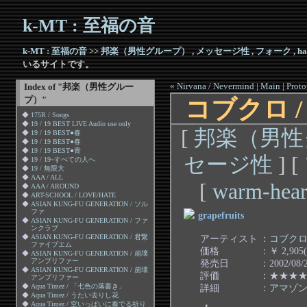
k-MT : 至福の音
k-MT : 至福の音
>>
邦楽（男性グループ）
,
メッセージ性
,
フォーク
,
ha
いるサイトです。
« Nirvana / Nevermind
|
Main
|
Proto
Index of "邦楽（男性グルー
プ）"
コブクロ / gr
◆
175R / Songs
◆
19 / 19 BEST LIVE Audio use only
[
邦楽（男性
◆
19 / 19 BEST●春
◆
19 / 19 BEST●春
◆
19 / 19 BEST●青
セージ性
] [
◆
19 / 19~すべての人へ
◆
19 / 無限大
◆
AAA / ALL
[
warm-hear
◆
AAA / AROUND
◆
ART-SCHOOL / LOVE/HATE
◆
ASIAN KUNG-FU GENERATION / ソル
ファ
grapefruits
◆
ASIAN KUNG-FU GENERATION / ファ
ンクラブ
アーティスト
：
コブク
◆
ASIAN KUNG-FU GENERATION / 君繋
ファイブエム
価格
：￥ 2,905
◆
ASIAN KUNG-FU GENERATION / 崩壊
アンプリファー
発売日
：2002/08/
◆
ASIAN KUNG-FU GENERATION / 崩壊
評価
：★★★
アンプリファー
詳細
：
アマゾ
◆
Aqua Timez / 「七色の落書き」
◆
Aqua Timez / うたい去りし花
◆
Aqua Timez / 空いっぱいに奏でる祈り