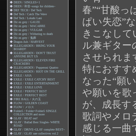
◆
DEEN / SINGLES+1
春”“甘酸っ
◆
DEEN / 和音~songs for children~
◆
DEF TECH / Def Tech
◆
Def Tech / Catch The Wave
ぱい失恋”
◆
Def Tech / Lokahi Lani
◆
Dir en grey / GAUZE
◆
Dir en grey / MACABRE
きこなして
◆
Dir en grey / VULGAR
◆
Dir en grey / Withering to death
◆
Dir en grey / 鬼葬
ル兼ギター
◆
Dragon Ash / HARVEST
◆
ELLEGARDEN / BRING YOUR
BOARD!!
◆
ELLEGARDEN / DON’T TRUST
させられま
ANYONE BUT US
◆
ELLEGARDEN / ELEVEN FIRE
CRACKERS
特におすす
◆
ELLEGARDEN / Pepperoni Quattro
◆
ELLEGARDEN / RIOT ON THE GRILL
◆
EXILE / ASIA
なった“願
◆
EXILE / EXILE CATCHY BEST
◆
EXILE / EXILE ENTERTAINMENT
◆
EXILE / EXILE LOVE
や願いを歌
◆
EXILE / PERFECT BEST
◆
EXILE / PERFECT BEST
◆
FIRE BALL / 火の玉
が、成長す
◆
FLOW / GOLDEN COAST
◆
FLOW / メロス
◆
Folder5 / Folder+Folder5 SINGLE
歌詞やメロ
COLLECTION and more
◆
GLAY / BEAT out!
◆
GLAY / Ballad Best Singles- WHITE
感じる一曲
ROAD
◆
GLAY / DRIVE~GLAY complete BEST~
◆
GLAY / GLAY rare collectives vol.2