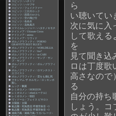
◆
スピッツ / ハチミツ
ら
◆
スピッツ / ハヤブサ
◆
スピッツ / フェイクファー
◆
スピッツ / 三日月ロック
い聴いてい
◆
スピッツ / 惑星のかけら
◆
スピッツ / 空の飛び方
◆
スピッツ / 色色衣
次に気に入
◆
スピッツ / 花鳥風月
◆
スマイルレンジャー / ハタチノキモチ
◆
ナイトメア / Ultimate Circus
して歌える
◆
ナイトメア / anima
◆
ナイトメア / リヴィド
◆
ポルノグラフィティ / PORNO
を
GRAFFITTI BEST BLUE'S
◆
ポルノグラフィティ / WORLDILLIA
◆
ポルノグラフィティ / foo?
見て聞き込
◆
ポルノグラフィティ / m-CABI
◆
ポルノグラフィティ / サンプ・サン
プ・サンプ
ロは丁度歌
◆
ポルノグラフィティ / ポルノグラフィ
ティ
◆
ポルノグラフィティ / ロマンチスト・
高さなので
エゴイスト
◆
ポルノグラフィティ / 雲をも掴む民
◆
マキシマム ザ ホルモン / ロッキンポ
殺し
る
◆
ムック / 鵬翼
◆
レミオロメン / HORIZON
◆
レミオロメン / ether[エーテル]
自分の持ち
◆
レミオロメン / 朝顔
◆
ヴィドール / フェイス ピサロト
◆
太陽族 / 太陽
しょう。コ
◆
氣志團 / 死無愚流 呼麗苦衝音 +3
◆
氣志團 / 死無愚流 呼麗苦衝音 +3
◆
湘南乃風 / 湘南乃風~ラガパレード~