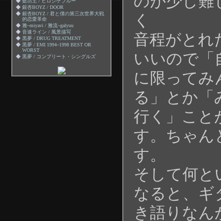
のが少し難
◆
藍坊主 / ヒロシゲブルー
◆
銀杏BOYZ / DOOR
◆
銀杏BOYZ / 君と僕の第三次世界大戦
く
的恋愛革命
◆
雅~miyavi / 雅流~galyuu
◆
音速ライン / 風景描写
音程がとれ
◆
黒夢 / DRUG TREATMENT
◆
黒夢 / EMI 1994~1998 BEST OR
WORST
いいので「
◆
黒夢 / コンプリート・シングルズ
に限ってみ
る」とか「
行く」こと
す。ちゃん
す。
そして何と
なると、ギ
き語りなん